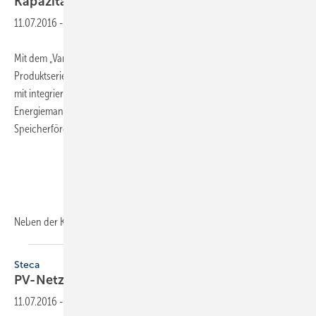
Kapazität
11.07.2016
-
Mit dem „Varta element 9“ erweitert der Hersteller Varta Storage die
Produktserie um einen weiteren Batteriespeicher. Das Komplettsystem
mit integriertem Wechselrichter sowie Batterie- und
Energiemanagementsystem ist förderfähig nach der KfW-
Speicherförderung.
Neben der
Kapazität...
Steca
PV-Netzeinspeisung
11.07.2016
-