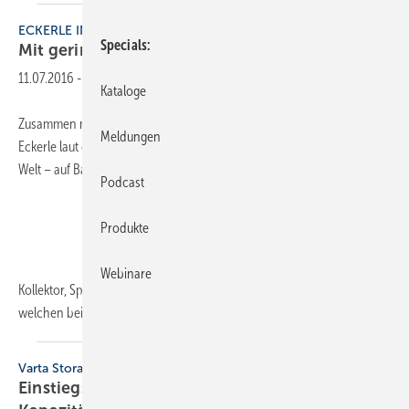
ECKERLE INDUSTRIE ELEKTRONIK
Specials
Mit geringem
Verbrauch
11.07.2016
-
Kataloge
Zusammen mit einem Hersteller von Hocheffizienzantrieben hat
Meldungen
Eckerle laut eigener Aussage die energieeffizienteste Solarpumpe der
Welt – auf Basis einer Zahnradpumpe zur Serienreife gebracht.
Podcast
Produkte
Webinare
Kollektor, Speicher und Regelung: Das sind die Komponenten,
welchen bei der
Konzeption...
Varta Storage
Einstiegsspeicher mit mehr Leistung und