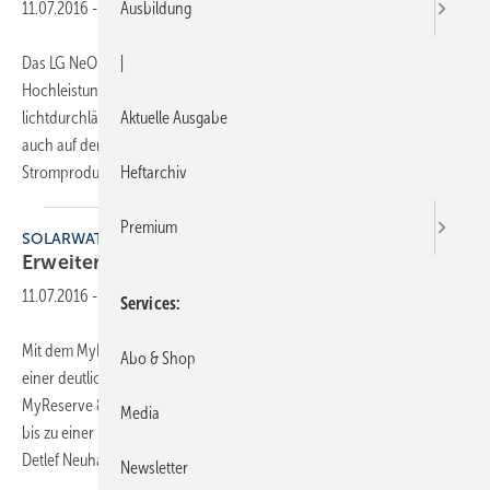
11.07.2016
-
Ausbildung
Das LG NeON 2 BiFacial von LG Electronics basiert auf dem
|
Hochleistungsmodul NeON 2. Zentrale Neuerung ist die
lichtdurchlässige Folie auf der Rückseite. Einfallendes Licht kann nun
Aktuelle Ausgabe
auch auf der Modulrückseite eingefangen werden und so zur
Stromproduktion beitragen. Durch diesen
bifazialen...
Heftarchiv
Premium
SOLARWATT
Erweiterung durch höhere
Eingangsspannung
11.07.2016
-
Services
Mit dem MyReserve 800 zeigt SolarWatt ein Update des Speichers mit
Abo & Shop
einer deutlich höheren Eingangsspannung. „Das Speichersystem
MyReserve 800 ist optimiert für den Anschluss von 18 Solarmodulen
Media
bis zu einer Leistung von insgesamt 5,4 kWp“, so Geschäftsführer
Detlef Neuhaus. „Dadurch steht
den...
Newsletter