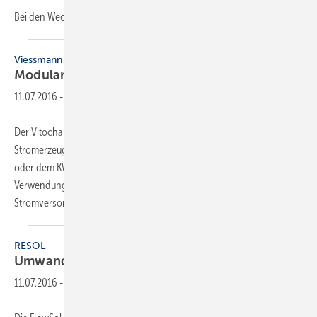
Bei den Wechselrichtern wählen Kunden
zwischen...
Viessmann
Modularer
Batteriespeicher
11.07.2016
-
Der Vitocharge Batteriespeicher ist eine Ergänzung zur eigenen
Stromerzeugung. Er bevorratet Strom aus der Photovoltaikanlage
oder dem KWK-System, der aktuell nicht benötigt wird, für spätere
Verwendung. Das verringert die Abhängigkeit von der öffentlichen
Stromversorgung und
steigert...
RESOL
Umwandlung von
Überschussstrom
11.07.2016
-