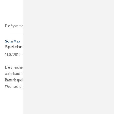
Die Systeme
bieten...
SolarMax
Speicherung von
Solarenergie
11.07.2016
-
Die Speicherlösung MaxStorage TP-S von SolarMax ist modular
aufgebaut und vereint in einem Gehäuse einen Lithium-Ionen-
Batteriespeicher, ein Batteriemanagementsystem, einen
Wechselrichter der TP-Serie und den Energiemanager MaxWeb XPN.