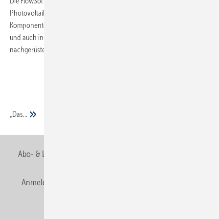
Die FlowSol E von Resol ist für die Nutzung überschüssigen Stroms aus
Photovoltaik-Anlagen entwickelt worden. Alle wichtigen
Komponenten sind vormontiert, sodass die Station schnell installiert
und auch in bestehenden Heizungs- und Warmwassersystemen
nachgerüstet werden kann.
„Das...
Abo- & Leserservice
AGB
Alle Inhalte chronologisch
Anmelden
Anmeldung & Registrierung
Newsletter
Datenschutz
E-Paper
Editor's choice