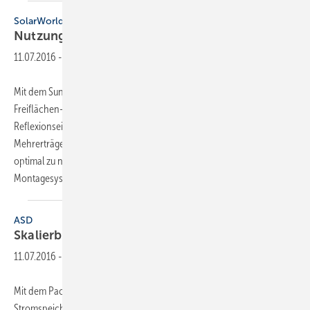
SolarWorld
Nutzung auf Ober- und
Unterseite
11.07.2016
-
Mit dem Sunmodule Bisun bietet SolarWorld ein Modul für
Freiflächen- und Flachdachanlagen. Die Nutzung der
Reflexionseinstrahlung auf der Modulunterseite ermöglicht
Mehrerträge von bis zu 25 % je nach Untergrund. Um diesen Effekt
optimal zu nutzen, hat das Unternehmen ein neues
Montagesystem...
ASD
Skalierbare
Stromspeicher
11.07.2016
-
Mit dem Pacadu hat ASD Automatic Storage Device eine Steuerung für
Stromspeicher entwickelt. Wer sich einen Pacadu-gesteuerten