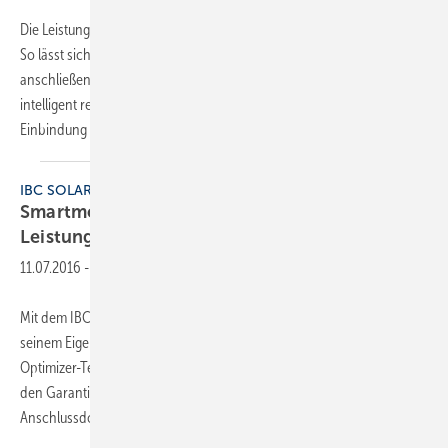
Die Leistungsfähigkeit der Wechselrichter von Steca wurde erweitert.
So lässt sich an eine neue Schnittstelle ein spezieller Smart Meter
anschließen und damit die Einspeiseleistung des Wechselrichters
intelligent regeln. Dies stellt eine wichtige Voraussetzung zur
Einbindung in Smart Grids
in...
IBC SOLAR
Smartmodul mit integriertem
Leistungsoptimierer
11.07.2016
-
Mit dem IBC MonoSol CS4 Smart bietet IBC Solar ein Smartmodul in
seinem Eigenmarkenportfolio an. Das Modul kombiniert die
Optimizer-Technologie von Tigo mit der kontrollierten Qualität und
den Garantien der Vorteils-Module aus der IBC Solar Line. Ein in der
Anschlussdose
integrierter...