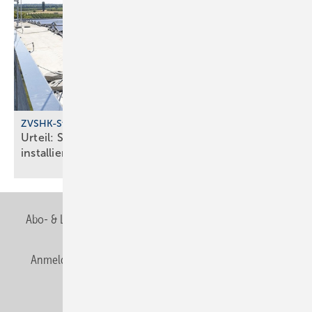
ZVSHK-Statement
Urteil: SHK-Handwerk darf Solar­an­lagen
installieren
Abo- & Leserservice
AGB
Alle Inhalte chronologisch
Anmelden
Anmeldung & Registrierung
Newsletter
Datenschutz
E-Paper
Editor's choice