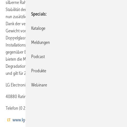
silberne Rahmen aus eloxiertem Aluminium erhöht einerseits die
Stabilität der Baugruppe und reflektiert zudem einfallendes Licht, das
Specials
nun zusätzlich von den Zellen in Strom umgewandelt werden kann.
Dank der verwendeten transparenten Folie sind die Module mit einem
Kataloge
Gewicht von 17 kg um bis zu 20 % leichter als bifaziale
Doppelglasmodule. Die Gewichtsreduktion erleichtert den
Meldungen
Installationsaufwand für Techniker und mindert die Bruchgefahr
gegenüber Bauteilen aus Glas. Neben zwölf Jahren Produktgarantie
Podcast
bieten die Module eine erweiterte Leistungsgarantie. Die jährliche
Degradation wurde von maximal – 0,7 % jährlich auf – 0,6 % gesenkt
Produkte
und gilt für 25 Jahre.
LG Electronics Deutschland
Webinare
40880 Ratingen
Telefon (0 21 02) 70 08-0
www.lg-solar.com