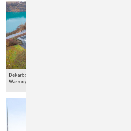
Dekarbonisierung mit effizienter
Wärmepumpentechni k