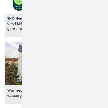
SHK-Hersteller
ÖkoFEN: GreenBOX denkt Hei­zung und Strom
ge­meinsam
Wärmepumpe mit Solaranlage und
wassergeführtem
Kaminofen