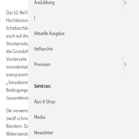
Ausbildung
Das LG NeON 2 BiFacial von LG Electronics basiert auf dem
|
Hochleistungsmodul NeON 2. Zentrale Neuerung ist die
lichtdurchlässige Folie auf der Rückseite. Einfallendes Licht kann nun
Aktuelle Ausgabe
auch auf der Modulrückseite eingefangen werden und so zur
Stromproduktion beitragen. Durch diesen bifazialen Bonus lässt sich
Heftarchiv
die Grundeffizienz der Baureihe noch einmal erhöhen: Auf der
Vorderseite erreichen die LG300N1TModule mit ihren 60
Premium
monokristallinen Zellen eine Grundleistung von 300 W
. Durch die
p
transparente Rückseitenfolie können bei viel Lichteinfall weitere 75 W
hinzukommen. Damit erzielt ein einzelnes Modul unter optimalen
p
Services
Bedingungen auf einer Fläche von 164 x 100 cm eine effektive
Gesamtleistung von bis zu 375 W
.
p
Abo & Shop
Die verwendete Cello-Technologie beruht auf Zellverbindern mit
Media
zwölf schmalen Runddrähten anstelle von ehemals drei flachen
Bändern. Dadurch sinken die elektrischen Verluste, während die
Newsletter
Widerstandsfähigkeit gegenüber äußeren Einflüssen steigt. Der