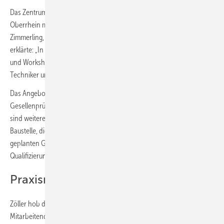
Das Zentrum wurde von der SHK Fördergesellschaft mittlerer
Oberrhein mbH konzipiert, die auch als Trägerin fungiert. Claudia
Zimmerling, Geschäftsführerin der Innung und der Fördergesellschaft,
erklärte: „In Zukunft werden hier das ganze Jahr über zahlreiche Kurse
und Workshops angeboten, die sich an Auszubildende, Gesellen,
Techniker und Meister richten.“
Das Angebot startet mit einem Prüfungsvorbereitungskurs für die
Gesellenprüfung Teil 1 im Mai, gefolgt von Prüfungen im Juni. Zudem
sind weitere Veranstaltungen geplant, darunter Ersthelferkurse für die
Baustelle, die Freisprechungsfeier für Gesellen, Vorträge zum
geplanten Gebäudemodernisierungsgesetz sowie
Qualifizierungskurse für Techniker und Meister.
Praxisnähe und Lernumgebung
Zöller hob die Bedeutung der WERK.bank für die Branche hervor: „Die
Mitarbeitenden in unserer Branche müssen immer auf dem neuesten