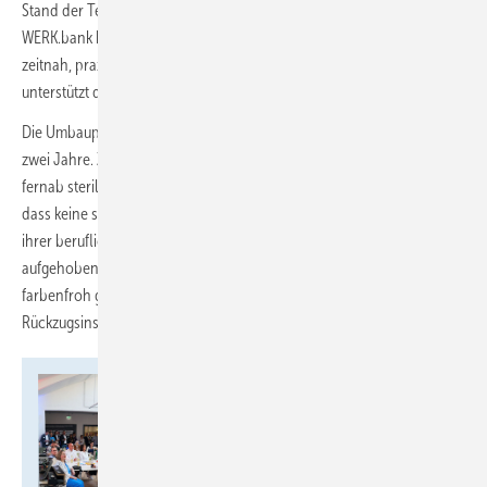
Stand der Technik und der gesetzlichen Vorgaben sein, mit der
WERK.bank können wir das sicherstellen.“ Er ergänzte, dass Seminare
zeitnah, praxisnah und flexibel abgehalten werden können,
unterstützt durch ein Netzwerk von Referenten und Experten.
Die Umbauphase des Gebäudes in der Seubertstraße 8 dauerte knapp
zwei Jahre. Zimmerling betonte, dass bewusst eine Atmosphäre
fernab steriler Schulräume geschaffen wurde: „Es war uns wichtig,
dass keine sterile Schulatmosphäre herrscht. Die Leute sollen sich bei
ihrer beruflichen und auch persönlichen Weiterentwicklung gut
aufgehoben fühlen, fast wie in einem Wohnzimmer.“ Dazu tragen
farbenfroh gestaltete Wände mit motivierenden Zitaten und kleine
Rückzugsinseln bei.