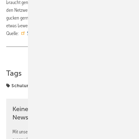
braucht genau solche Impulse!“ Zimmerling unterstrich abschließend
den Netzwerkcharakter: „Für uns zählt der Netzwerkcharakter, wir
gucken gerne über unseren Tellerrand, nur so können wir gemeinsam
etwas bewegen.“ ■
Quelle:
SHK Innung Karlsruhe-Bruchsal
/ fl
Teilen
Link kopieren
Tags
Schulungen
Seminare
Verbände
Weiterbildung
Keine Zeit? Kein Problem mit dem SBZ
Newsletter!
Mit unserem Newsletter erhalten Sie regelmäßig von uns