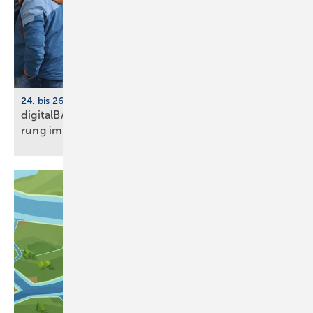
24. bis 26. März 2026, Köln
digitalBAU 2026: BVBS-Programm zur Digi­ta­li­sie­
rung im
Bau­wesen