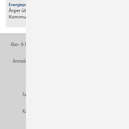
Energiepolitik
Ärger über För­der­stopp und po­li­ti­sche
Kom­mu­ni­ka­ti­on
Abo- & Leserservice
AGB
Alle Inhalte chronologisch
Anmelden
Anmeldung & Registrierung
Newsletter
Datenschutz
E-Paper
Editor's choice
Fachbeiträge
Gentner Verlag
Impressum
Karriere bei Gentner
Team
Mediaservice
Mitgliedschaften und Engagement