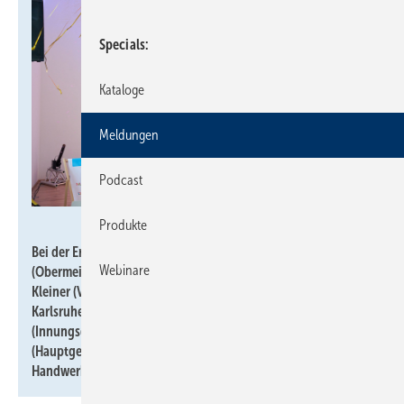
Specials
Kataloge
Meldungen
Podcast
Björn Vilcens
Produkte
Bei der Eröffnung (v.l.): Moderator Karsten Penz, Frank Zöller
Webinare
(Obermeister der SHK Innung KarlsruheBruchsal), Aeneas
Kleiner (Vorstandsmitglied der SHK Innung
KarlsruheBruchsal), Claudia Zimmerling
(Innungsgeschäftsführerin), Peter Haas
(Hauptgeschäftsführer des Baden-Württembergischen
Handwerkstags)