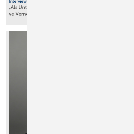
Interview
„Als Unternehmer kann man heute nur durch ak­ti­
ve Ver­net­zung
über­le­ben“