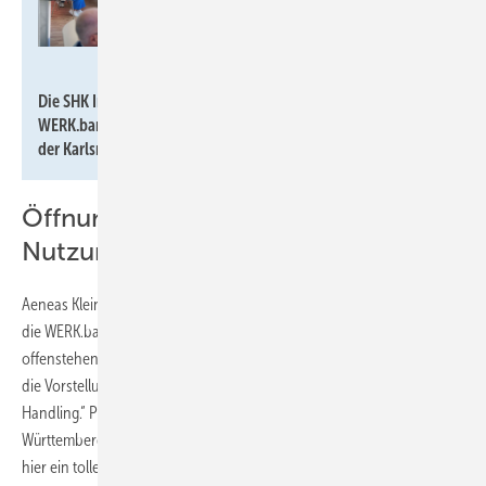
Björn Vilcens
Die SHK Innung Karlsruhe-Bruchsal hat am 23. April 2026 die
WERK.bank, ein neues Schulungs- und Kompetenzzentrum, in
der Karlsruher Oststadt eröffnet.
Öffnung für gewerkübergreifende
Nutzung
Aeneas Kleiner, Vorstandsmitglied der Innung, wies darauf hin, dass
die WERK.bank perspektivisch auch anderen Marktteilnehmern
offenstehen soll: „Das können betriebseigene Schulungen sein oder
die Vorstellung neuester technischer Errungenschaften und ihr
Handling.“ Peter Haas, Hauptgeschäftsführer des Baden-
Württembergischen Handwerkstags, lobte das Konzept: „Sie haben
hier ein tolles Konzept auf die Beine gestellt. Das gesamte Handwerk