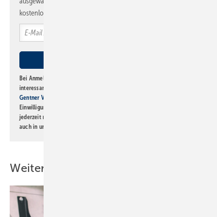
ausgewählte Informationen und Neuigkeiten, gebündelt und
kostenlos direkt ins Postfach.
Bei Anmeldung zu diesem Newsletter bin ich damit einverstanden, über
interessante Verlags- und Online-Angebote
der Marken der Alfons W.
Gentner Verlag GmbH & Co. KG
informiert zu werden. Diese
Einwilligung kann ich jederzeit widerrufen und eine Abmeldung ist
jederzeit möglich. Informationen zum Umgang mit Daten finden Sie
auch in unserer
Datenschutzerklärung
.
Weitere Inhalte