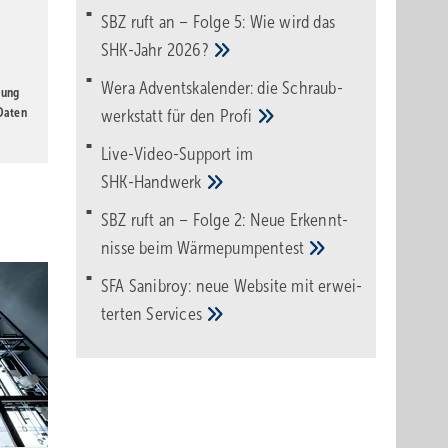
SBZ ruft an – Folge 5: Wie wird das
SHK-Jahr
2026?
Wera Adventskalender: die Schraub­
gung
 Daten
werk­statt für den
Pro­fi
Live-Video-Support im
SHK-Handwerk
SBZ ruft an – Folge 2: Neue Erkennt­
nisse beim
Wärme­pumpen­test
SFA Sanibroy: neue Web­site mit erwei­
terten
Services