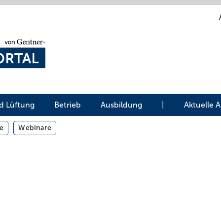
d Lüftung
Betrieb
Ausbildung
|
Aktuelle 
e
Webinare