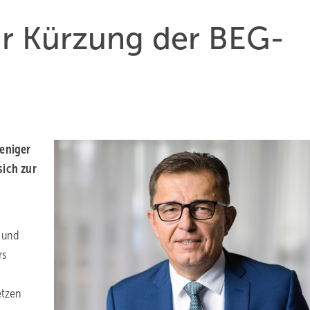
ur Kürzung der BEG-
eni­ger
sich zur
 und
rs
etzen