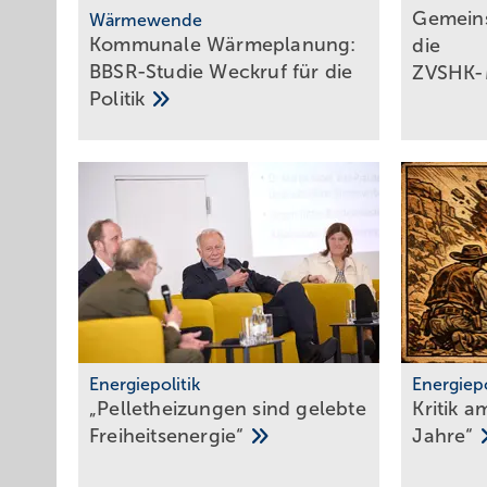
Ge meins
Wärmewende
Kommunale Wärme­pla­nung:
die
BBSR-Studie Weck­ruf für die
ZVSHK-
Poli­tik
Energiepolitik
Energiepo
„Pelletheizungen sind gelebte
Kritik 
Frei­heits­energie“
Jahre“