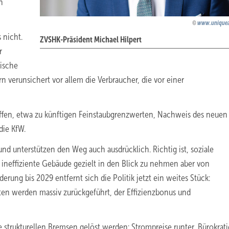
n
www.uniquea
 nicht.
ZVSHK-Präsident Michael Hilpert
r
tische
ern verunsichert vor allem die Verbraucher, die vor einer
fen, etwa zu künftigen Feinstaubgrenzwerten, Nachweis des neuen 
die KfW.
und unterstützen den Weg auch ausdrücklich. Richtig ist, soziale
s ineffiziente Gebäude gezielt in den Blick zu nehmen aber von
ung bis 2029 entfernt sich die Politik jetzt ein weites Stück:
ten werden massiv zurückgeführt, der Effizienzbonus und
strukturellen Bremsen gelöst werden: Strompreise runter, Bürokrati