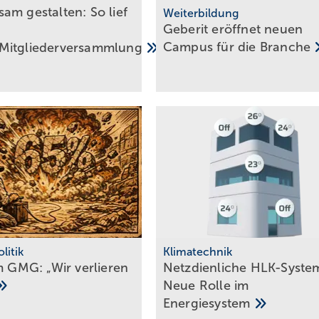
am gestalten: So lief
Weiterbildung
Geberit eröffnet neuen
Campus für die
Branche
Mitgliederversammlung
litik
Klimatechnik
am GMG: „Wir verlieren
Netzdienliche HLK-Sys­te­
Neue Rol­le im
En­er­gie­sys­tem