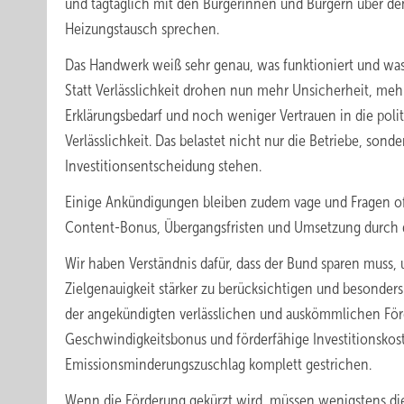
und tagtäglich mit den Bürgerinnen und Bürgern über de
Heizungstausch sprechen.
Das Handwerk weiß sehr genau, was funktioniert und was
Statt Verlässlichkeit drohen nun mehr Unsicherheit, meh
Erklärungsbedarf und noch weniger Vertrauen in die poli
Verlässlichkeit. Das belastet nicht nur die Betriebe, sond
Investitionsentscheidung stehen.
Einige Ankündigungen bleiben zudem vage und Fragen of
Content-Bonus, Übergangsfristen und Umsetzung durch 
Wir haben Verständnis dafür, dass der Bund sparen muss, 
Zielgenauigkeit stärker zu berücksichtigen und besonder
der angekündigten verlässlichen und auskömmlichen Förder
Geschwindigkeitsbonus und förderfähige Investitionskos
Emissionsminderungszuschlag komplett gestrichen.
Wenn die Förderung gekürzt wird, müssen wenigstens die 