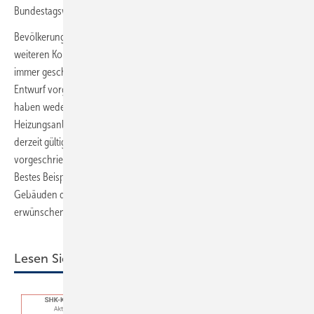
Bundestagswahl diese Suppe auslöffeln?
Bevölkerung und Wirtschaft mit Verordnungsvorgaben und immer
weiteren Kontrollen unter Druck setzen zu wollen, ist bislang fast
immer gescheitert. Beste Beispiele sind ja die, dem neuen GEG-
Entwurf vorgeschalteten Verordnungen: Über Jahrzehnte hinweg
haben weder Wärmeschutzverordnung,
Heizungsanlagenverordnung, Energieeinsparverordnung noch das
derzeit gültige Gebäudeenergiegesetz dazu geführt, dass die dort
vorgeschriebenen Maßnahmen zufriedenstellend umgesetzt wurden.
Bestes Beispiel der Verweigerungshaltung sind die Defizite in und an
Gebäuden der öffentlichen Hand selbst. Allein diese rasch auf den
erwünschen Stand zu bringen, erscheint unrealistisch.
Lesen Sie auch: