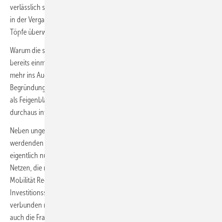
verlässlich sowie unkompliziert aufgesetzt werden und eben nicht wie
in der Vergangenheit über kurzfristig angekündigte, beschränkte
Töpfe überwacht von einer überlasteten Förderbehörde.
Warum die steuerliche Erleichterung solcher Maßnahmen − wie ja
bereits einmal erfolgreich mit dem § 82a EStDV praktiziert − nicht
mehr ins Auge gefasst wird, das dürfte ein Geheimnis bleiben. Die
Begründungen dazu, insbesondere über die ja ohnehin immer gern
als Feigenblatt dienenden „Europarechtlichen Bedenken“, sind schon
durchaus interessant.
Neben ungezählten Fragen, beispielsweise nach dem erforderlich
werdenden gigantischen Stromangebot, dass bei diesem Vorhaben ja
eigentlich nur aus Umweltenergien stammen darf; den dazugehörigen
Netzen, die natürlich auch dem gleichzeitigen Hochfahren der E-
Mobilität Rechnung tragen; der unüberschaubar anmutenden
Investitionssumme zur Ertüchtigung von Millionen Gebäuden, immer
verbunden mit Material- und Lieferengpässen, muss am Ende aber
auch die Frage gestattet sein: Wer soll nach der nächsten