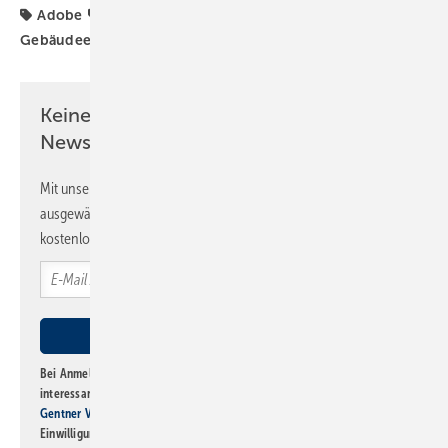
Adobe
Fachverband SHK NRW
Gebäudeenergiegesetz
Wärmepumpe
Keine Zeit? Kein Problem mit dem SBZ
Newsletter!
Mit unserem Newsletter erhalten Sie regelmäßig von uns
ausgewählte Informationen und Neuigkeiten, gebündelt und
kostenlos direkt ins Postfach.
Bei Anmeldung zu diesem Newsletter bin ich damit einverstanden, über
interessante Verlags- und Online-Angebote
der Marken der Alfons W.
Gentner Verlag GmbH & Co. KG
informiert zu werden. Diese
Einwilligung kann ich jederzeit widerrufen und eine Abmeldung ist