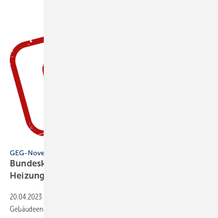
muh – stock.adobe.com
GEG-Novelle
Bundeskabinett: 65 % Erneuer­bare für neue
Heizungen ab
2024
20.04.2023
-
Das Kabinett hat die Änderung des
Gebäudeenergiegesetzes beschlossen: Ab 2024 soll jede neu