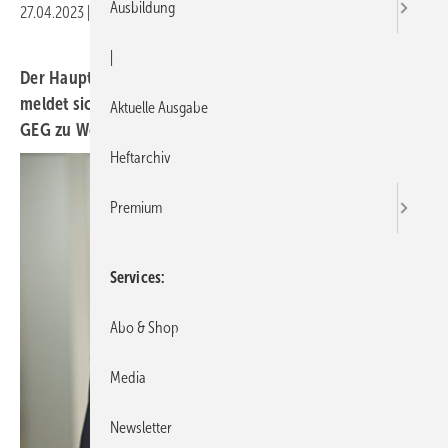
Ausbildung
27.04.2023
|
Druckvorschau
|
Der Hauptgeschäftsführer des Fachverbands SHK NRW
meldet sich mit einem Statement zum Entwurf des neuen
Aktuelle Ausgabe
GEG zu Wort.
Heftarchiv
Premium
Services
Abo & Shop
Media
Newsletter