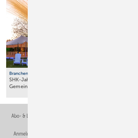
Branchentreffen
SHK-Jahreskongress 2026: Zu­kunft, Netz­werk,
Gemeinschaft
Abo- & Leserservice
AGB
Alle Inhalte chronologisch
Anmelden
Anmeldung & Registrierung
Newsletter