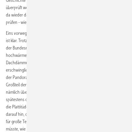
Geschichte draus wird, soll die Effizienz natürlich auch hierbei
überprüft werden, und das regelmäßig und stringent. Spannend, dass
da wieder das Schornsteinfegerhandwerk ins Spiel kommt, denn die
prüfen - wie der Name schon sagt - nochmal was?
Eins vorweg: Das SHK-Handwerk steht auch für die Wärmepumpe. Das
ist klar. Trotzdem − die Effizienz elektrischer Heizsysteme, wie die von
der Bundesregierung stark glorifizierte Wärmepumpe, gehen aber mit
hochwärmegedämmten Gebäuden einher; mit neuen Fenstern,
Dachdämmung, Fassadendämmung, großen Heizflächen und mit
erschwinglichen Strompreisen. Und genau hier öffnet sich die Büchse
der Pandora ganz, ganz weit: Solche Maßnahmen sind eben für den
Großteil der Menschen in Deutschland nicht erschwinglich. Sofern sie
nämlich überhaupt vom Eigentümer realisiert werden (können), zahlt
spätestens der Mieter die Rechnung. Dass ein Finanzministerium nun
die Plattitüde „wir lassen keinen im Stich“ doch relativiert, deutet
darauf hin, dass die nun notwendig werdende Unterstützungsleistung
für große Teile der Bevölkerung um gewaltige Summen erhöht werden
müsste, wie gesagt: Müsste. Die Förderung müsste langfristig,