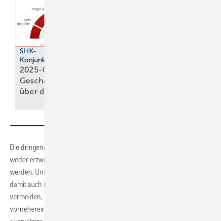
SHK-
Konjunkturbarometer
Fahrzeugprüfung
2025-Q4: SHK-
TÜV-Report 2026:
Geschäftsklima bleibt
Jeder fünfte Pkw fällt
über der
Null
durch
Die dringenden Erfordernisse rasch viel CO2 einzusparen, können
weder erzwungen noch vermeintlich über Förderungen erkauft
werden. Um tiefe Einschnitte in die Immobilien- und Baubranche und
damit auch in das gesamte Wirtschaftssystem Deutschlands zu
vermeiden, müssen andere Wege beschritten werden, die nicht von
vorneherein Abwehrhaltungen auslösen. Nicht anders ist der