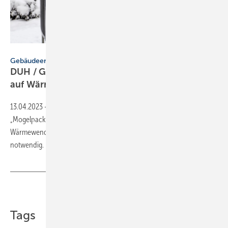
Sebastian Studio – stock.adobe.com
Gebäudeenergiegesetz
DUH / GIH: Wärmewende geht nur mit Fokus
auf
Wärmepumpe
13.04.2023
-
DUH und GIH fordern, in der GEG-Novelle
„Mogelpackungen“ wie H2-ready auszuschließen. Für die
Wärmewende sei eine Fokussierung auf Wärmepumpen
notwendig.
Teilen
Link kopieren
Tags