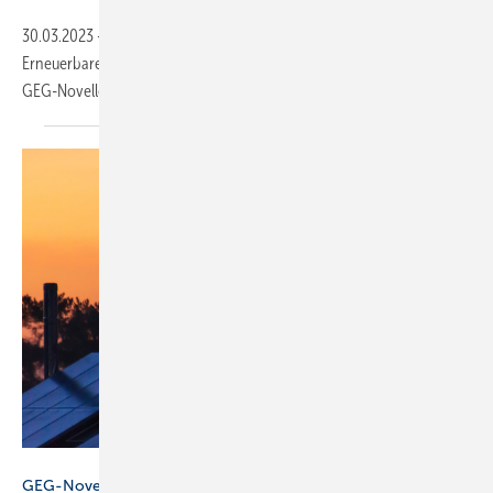
30.03.2023
-
Der Koalitionsausschuss hat die Vorgabe von 65 %
Erneuerbaren für neue Heizungen ab 2024 bestätigt. Im April soll die
GEG-Novelle beschlossen
werden.
Olaf Gedanitz – stock.adobe.com
GEG-Novelle