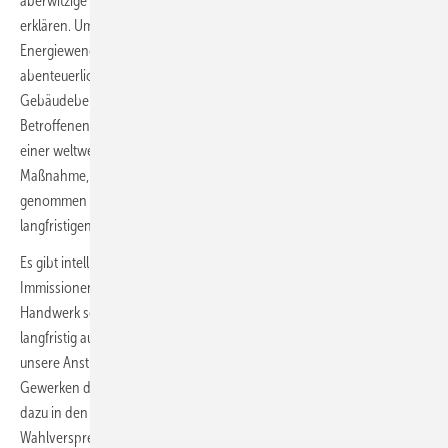
aberwitzige Anstieg neu verbauter Gas- und Ölheizungen in 2023 zu
erklären. Um es noch einmal deutlich auszudrücken: Die
Energiewende kann nicht mit öffentlichen Förderungen in
abenteuerlichen Größenordnungen erkauft werden. Denn der
Gebäudebereich in Deutschland ist ja nur eine - für die hier
Betroffenen zwar große aber im Verhältnis zum tatsächlichen Ziel,
einer weltweit so dringend erforderlichen CO2-Einsparung - winzige
Maßnahme, für die eine Schwächung unserer Wirtschaft nicht in Kauf
genommen werden darf. Denn dies dürfte die so wichtigen
langfristigen Investitionen für weitere Maßnahmen zu Nichte machen.
Es gibt intelligente und real umsetzbare Möglichkeiten, die
Immissionen auch rasch zu senken und genau dafür steht das SHK-
Handwerk seit vielen Jahrzehnten gegenüber seinen Kunden, die
langfristig auf ihren SHK-Profi vertrauen. Wir können und werden
unsere Anstrengungen im Schulterschluss mit den betroffenen
Gewerken daher auch weiterhin verstärken. Ebenso muss man sich
dazu in den politischen Kreisen vom Festhalten an unrealistischen
Wahlversprechen und dem Gedanken, CO2-Musterschüler werden zu