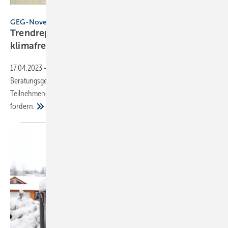
Hermann - stock.adobe.com
GEG-Novelle
Trendreport Wärmewende: Mehrheit für
klimafreundlichen
Heizungstausch
17.04.2023
-
Eine Befragung durch die gemeinnützige
Beratungsgesellschaft co2online zeigt, dass insgesamt 79 % der
Teilnehmenden den Austausch veralteter fossiler Heizsysteme
fordern.