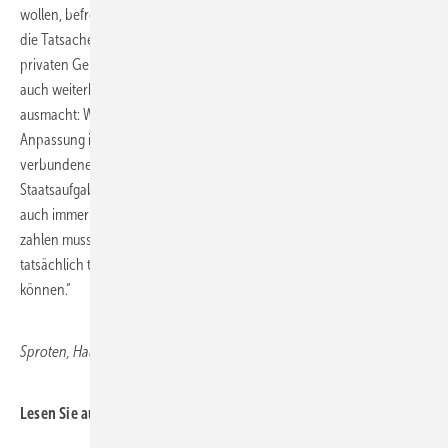
wollen, befreien. Die Menschen werden dies verstehen, ebenso wie
die Tatsache, dass die erforderlichen Maßnahmen immer den
privaten Geldbeutel treffen. Jedoch muss Anwendern und Nutzern
auch weiterhin das möglich sein, was einen freiheitlichen Staat
ausmacht: Wahlmöglichkeiten der Technologie, deren Nutzung und
Anpassung in der individuellen energetischen Anwendung. Die damit
verbundenen emissionstechnischen Vorgaben sind dagegen
Staatsaufgabe und letztlich auch durch den Staat – in welcher Form
auch immer – stringent zu prüfen. Denn wer für hohe Emissionen viel
zahlen muss, wird ganz rasch neue Wege suchen und in einer
tatsächlich technologieoffenen Welt dann auch Lösungen finden
können.“
Hans-Peter
Sproten, Hauptgeschäftsführer Fachverband SHK NRW
Lesen Sie auch: