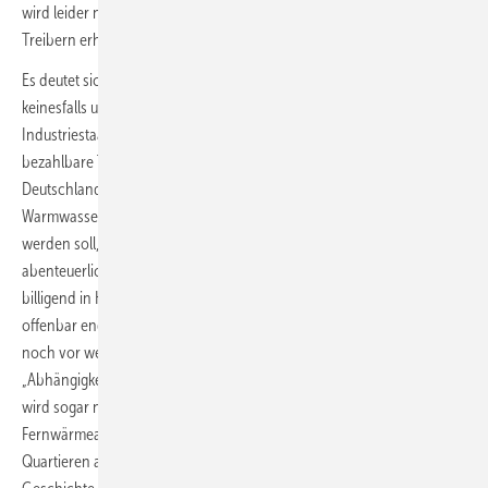
wird leider nicht die Umweltentlastung bringen, die von seinen
Treibern erhofft und prophezeit wird.
Es deutet sich eine komplett diktierte Elektrifizierung an, die so
keinesfalls umgesetzt werden kann. Dass es in einem modernen
Industriestaat nicht mehr möglich sein soll, innovative und
bezahlbare Technologien einzusetzen, deren Entwicklung
Deutschland einmal stark gemacht haben, und für die Beheizung und
Warmwasserbereitung faktisch nur noch ein Basisprodukt verwendet
werden soll, ist schier unfassbar. Das dafür Millionen Nutzer mit
abenteuerlichen Kosten zur Kasse gebeten werden, nimmt man
billigend in Kauf und verweist auf staatliche Unterstützung. Nun ist es
offenbar endgültig vorbei mit der freiheitlichen Energiewahl und dem
noch vor wenigen Jahren offensiv geführten Kampf gegen
„Abhängigkeiten von Energieversorgern als Monopolisten“. Denn jetzt
wird sogar noch ein Zahn zugelegt: Die Abhängigkeit von Nah- und
Fernwärmeanbietern, die ja nur das Beste wollen für die in ihren
Quartieren abhängig gemachten Nutzer. Und damit auch eine