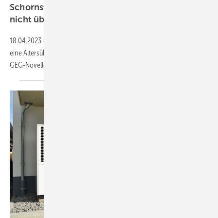
Schornsteinfeger wollen Alters­über­prüfung
nicht
übernehmen
18.04.2023
-
Das Schornsteinfegerhandwerk verwehrt sich gegen
eine Altersüberprüfung bei Kunden gemäß dem Referentenentwurf zur
GEG-Novelle bei einer
Heizungshavarie.