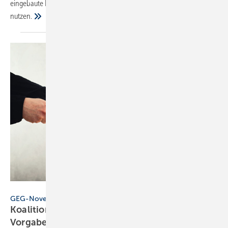
eingebaute Heizung mindestens 65 % erneuerbare Energien
nutzen.
Bits and Splits – stock.adobe.com
GEG-Novelle
Koalitionsausschuss bestätigt 65-%-EE-
Vorgabe ab
2024