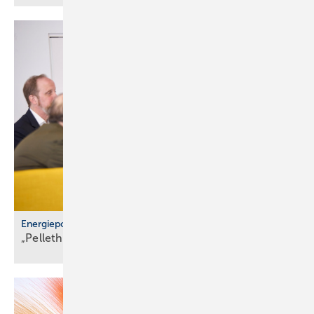
Energiepolitik
„Pelletheizungen sind gelebte
Frei­heits­energie“