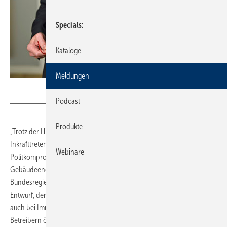
Specials
Kataloge
Meldungen
FV SHK NRW / Foto: Jörg Knappe
Podcast
Produkte
„Trotz der Hinweise und Einsprüche der Fachkreise, die sich nach
Inkrafttreten tatsächlich mit den Konsequenzen unausgegorener
Webinare
Politkompromisse im Rahmen einer Monsterverordnung, dem neuen
Gebäudeenergiegesetz (GEG), auseinandersetzen müssen, bastelt die
Bundesregierung weiter an irrealen Vorgaben. Der vorliegende
Entwurf, der nicht nur bei den Bau- und Ausbaugewerken, sondern
auch bei Immobilienbesitzern, Immobilienverwaltungen und
Betreibern öffentlicher Gebäude mehrheitlich auf Kopfschütteln trifft,