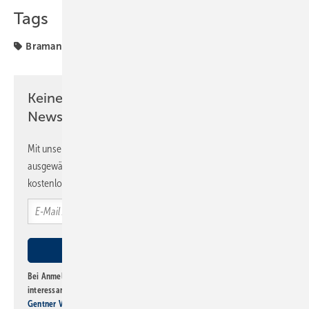
Tags
Bramann
Heizungssanierung
ZVSHK
Keine Zeit? Kein Problem mit dem SBZ
Newsletter!
Mit unserem Newsletter erhalten Sie regelmäßig von uns
ausgewählte Informationen und Neuigkeiten, gebündelt und
kostenlos direkt ins Postfach.
Bei Anmeldung zu diesem Newsletter bin ich damit einverstanden, über
interessante Verlags- und Online-Angebote
der Marken der Alfons W.
Gentner Verlag GmbH & Co. KG
informiert zu werden. Diese