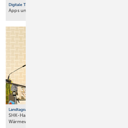
Digitale Tools
Apps und Soft­ware für Hand­werker und
Planer
Landtagswahl 2026, Baden-Württemberg
SHK-Handwerk fordert „Energie­frieden“ für die
Wärme­wende