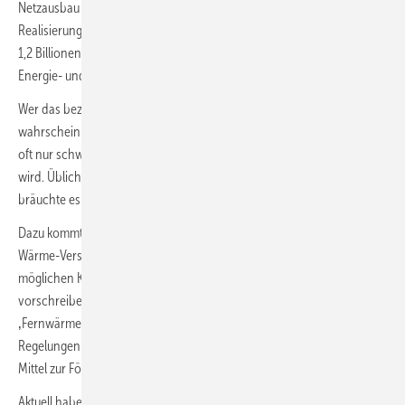
Netzausbau werden für die Bevölkerung enorm teuer und eine
Realisierung nach Planungsabschluss noch viele Jahre dauern. Mit
1,2 Billionen Euro Kosten rechnet der BDEW Bundesverband der
Energie- und Wasserwirtschaft bis zum Jahr 2035.
Wer das bezahlen soll, ist noch nicht klar. Am Ende sehr
wahrscheinlich die Kunden. Diese kommen – einmal angeschlossen –
oft nur schwer wieder heraus und müssen dann zahlen, was verlangt
wird. Üblich sind hier lange laufende Verträge, und bei einem Ausstieg
bräuchte es eine alternative Heizung.
Dazu kommt ein weiteres Risiko für Verbraucher: Dass Kommunen ihre
Wärme-Versorger gegen deren ökonomisches Risiko absichern und
möglichen Kunden einen Anschluss- und Benutzungszwang
vorschreiben. Das ermöglicht das Wärmeplanungsgesetz vor – durch
‚Fernwärmesatzungen aufgrund von kommunalrechtlichen
Regelungen‘ und nach § 109 des Heizungsgesetzes, als ‚geeignetes
Mittel zur Förderung des Klima- und Ressourcenschutzes‘.
Aktuell haben Hausbesitzer jedenfalls noch Entscheidungsfreiheiten,