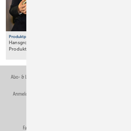
Produktpiraterie
Hans­grohe Group – klarer Sieg ge­gen
Pro­dukt­pi­raten
Abo- & Leserservice
AGB
Alle Inhalte chronologisch
Anmelden
Anmeldung & Registrierung
Newsletter
Datenschutz
E-Paper
Editor's choice
Fachbeiträge
Gentner Verlag
Impressum