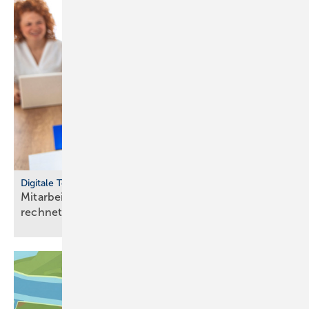
Digitale Tools
Mit­ar­bei­ten­de mit Raum­luft­tech­nik gesund halten
rech­net
sich