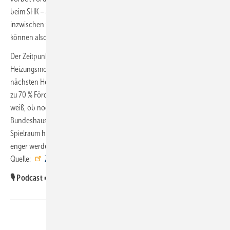
beim SHK – also Sanitär, Heizung- und Klima Fachhandwerk – sind
inzwischen wieder ausreichend Kapazitäten vorhanden. Projekte
können also zügig umgesetzt werden.
Der Zeitpunkt wäre für Hauseigentümer jetzt ideal, sich mit einer
Heizungsmodernisierung zu befassen und ein solches Projekt vor der
nächsten Heizperiode umzusetzen. Die aktuelle Förderkulisse mit bis
zu 70 % Förderung ist derzeit noch top und die Mittel sind da. Wer
weiß, ob noch ausreichend Fördermittel in künftigen
Bundeshaushalten reserviert sein werden. Der fiskal-politische
Spielraum hierfür wird jedenfalls in den nächsten Jahren deutlich
enger werden als in diesem Jahr.“
Quelle:
ZVSHK
/ ml
🎙️ Podcast ➡️
Bramann: „Heizung jetzt modernisieren!“
Teilen
Link kopieren