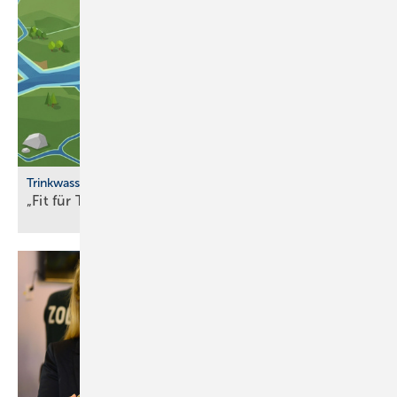
Trinkwasserqualität
„Fit für Trinkwasser“ erweitert
Partnernetzwerk