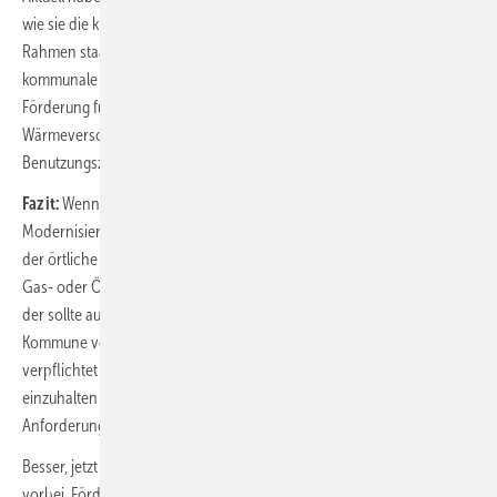
wie sie die künftige Wärmeversorgung ihrer Immobilie im gesetzlichen
Rahmen staatlich gefördert umsetzen wollen. Wer abwartet, bis
kommunale Wärmepläne ihm Vorgaben machen, der riskiert, keine
Förderung für dort nicht mehr vorgesehene Optionen der
Wärmeversorgung zu erhalten oder gar mit einem Anschluss- und
Benutzungszwang konfrontiert zu werden.
Fazit:
Wenn aufgrund des Alters der Heizung absehbar eh eine
Modernisierung sinnvoll wäre oder wenn man selbst unsicher ist, ob
der örtliche Lieferant überhaupt und rechtzeitig in der Lage sein wird,
Gas- oder Öl aus mindestens 65 % erneuerbaren Anteilen zu liefern,
der sollte auf keinen Fall warten, bis eine Wärmeplanung in seiner
Kommune verbindlich umgesetzt ist. Denn danach wird er sofort dazu
verpflichtet sein, die 65 % Regelung gemäß Gebäudeenergiegesetz
einzuhalten oder muss sich weitergehenden kommunalen
Anforderungen beugen.
Besser, jetzt handeln: Lieferschwierigkeiten bei Wärmepumpen sind
vorbei. Förderzusagen erfolgen inzwischen enorm schnell und auch