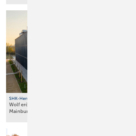
SHK-Hersteller
Wolf eröff­net modernes Bil­dungs­zent­rum in
Main­burg