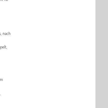
s, nach
pelt,
im
r