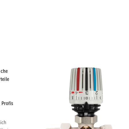
sche
teile
 Profis
lich