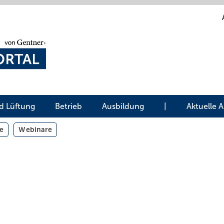
d Lüftung
Betrieb
Ausbildung
|
Aktuelle 
e
Webinare