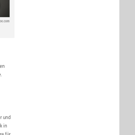
obe.com
den
.
r und
k in
re für