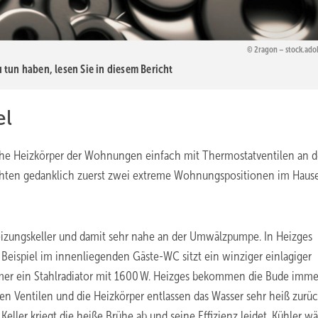
2ragon – stock.ad
tun haben, lesen Sie in diesem Bericht
el
iche Heizkörper der Wohnungen einfach mit Thermostatventilen an 
achten gedanklich zuerst zwei extreme Wohnungspositionen im Hause
Heizungskeller und damit sehr nahe an der Umwälzpumpe. In Heizges
Beispiel im innenliegenden Gäste-WC sitzt ein winziger einlagiger
mer ein Stahlradiator mit 1600 W. Heizges bekommen die Bude imme
en Ventilen und die ­Heizkörper entlassen das Wasser sehr heiß zurüc
ller kriegt die heiße Brühe ab und seine Effizienz leidet. Kühler wä