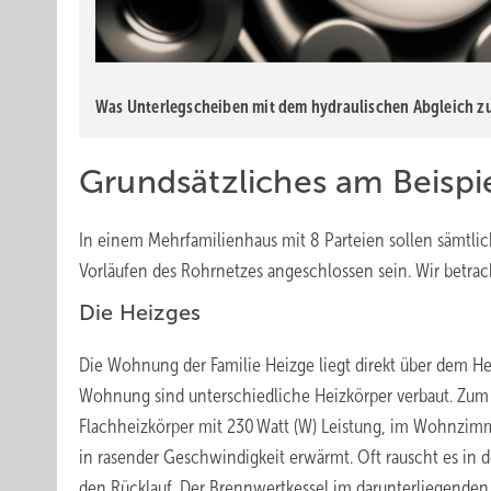
Was Unterlegscheiben mit dem hydraulischen Abgleich zu 
Grundsätzliches am Beispi
In einem Mehrfamilienhaus mit 8 Parteien sollen sämtl
Vorläufen des Rohrnetzes angeschlossen sein. Wir betr
Die Heizges
Die Wohnung der Familie Heizge liegt direkt über dem ­
Wohnung sind unterschiedliche Heizkörper verbaut. Zum 
Flachheizkörper mit 230 Watt (W) Leistung, im Wohnzim
in rasender Geschwindigkeit erwärmt. Oft rauscht es in d
den Rücklauf. Der Brennwertkessel im darunterliegenden Ke