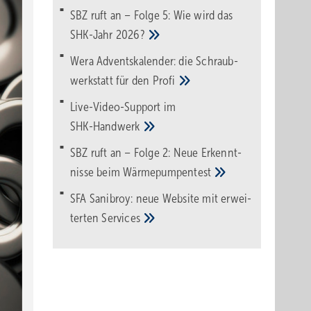
SBZ ruft an – Folge 5: Wie wird das
SHK-Jahr
2026?
Wera Adventskalender: die Schraub­
werk­statt für den
Pro­fi
Live-Video-Support im
SHK-Handwerk
SBZ ruft an – Folge 2: Neue Erkennt­
nisse beim
Wärme­pumpen­test
SFA Sanibroy: neue Web­site mit erwei­
terten
Services