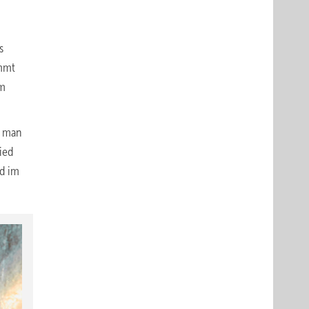
s
ommt
em
s man
ied
nd im