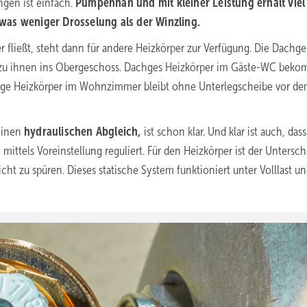
ngen ist einfach.
Pumpennah und mit kleiner Leistung erhält viel
was weniger Drosselung als der Winzling.
r fließt, steht dann für andere Heizkörper zur Verfügung. Die Dachge
 zu ihnen ins Obergeschoss. Dachges Heizkörper im Gäste-WC bek
ige Heizkörper im Wohnzimmer bleibt ohne Unterlegscheibe vor d
einen
hydraulischen Abgleich,
ist schon klar. Und klar ist auch, das
mittels Voreinstellung reguliert. Für den Heizkörper ist der Untersch
cht zu spüren. Dieses statische System funktioniert unter Volllast u