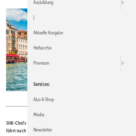
Ausbildung
|
Aktuelle Ausgabe
Heftarchiv
Premium
Services
Yasonya - stock.adobe.com
Abo & Shop
Media
SHK-Chefs und -Chefinnen unter sich: Die SBZ-Leserreise 2024
Newsletter
führt nach Bella Italia! Auf dem Programm stehen Espresso und