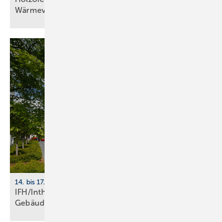
Wärme­ver­sor­gung
14. bis 17. April 2026, Nürnberg
IFH/Intherm 2026: Sanitär-, Haus- und
Ge­bäu­de­tech­nik