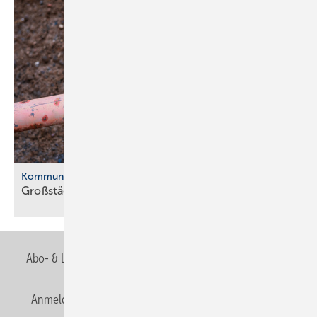
Kommunale Wärmeplanung
Großstädte ver­ab­schie­den sich vom
Gas
Abo- & Leserservice
AGB
Alle Inhalte chronologisch
Anmelden
Anmeldung & Registrierung
Newsletter