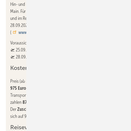
Hin- und Rückflug mit Lufthansa vom Flughafen Frankfurt am
Main. Für die Anreise per Bahn ist ein Rail-&-Fly-Ticket erhältlich
und im Reisepreis inbegriffen. Reisezeitraum: 25.09. bis
28.09.2024. Für die 3 Übernachtungen ist das Hotel Doriguzzi***
(
www.hoteldoriguzzi.it
) reserviert, zentral in Feltre gelegen.
Voraussichtliche Flugzeiten (Änderungen vorbehalten):
🛫 25.09.2024 LH 328 / Frankfurt – Venedig 16:30 – 17:50 Uhr
🛫 28.09.2024 LH 327 / Venedig – Frankfurt 14:40 – 16:05 Uhr
Kosten
Preis (ab 10 Teilnehmern):
975 Euro pro Person
(beinhaltet Flug, Hotel, Verpflegung,
Transporte vor Ort).
SBZ-Abonnenten
reisen günstiger, sie
zahlen
875 Euro pro Person.
Der
Zuschlag
für ein Doppelzimmer zur Alleinbenutzung beläuft
sich auf 90 Euro.
Reiseverlauf