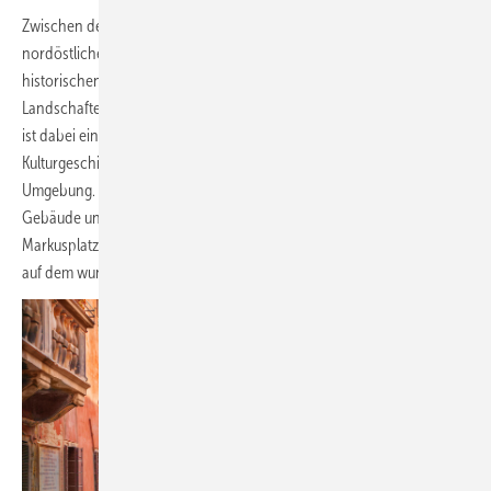
Zwischen den Dolomiten und der Adria gelegen, bietet Italiens
nordöstliche Region Venetien eine beeindruckende Auswahl an
historischen Stätten, eine reiche Kunstszene und einige spektakuläre
Landschaften. Die lebendige und pulsierende historische Stadt Feltre
ist dabei ein beliebtes Urlaubsziel. Sie ist bekannt für ihre reiche
Kulturgeschichte, den malerischen Stadtkern und die herrliche
Umgebung. Bestaunen Sie die vielen alten, mit Fresken verzierten
Gebäude und genießen Sie im nahen Venedig die Pracht des
Markusplatzes und des Doms oder unternehmen Sie eine Gondelfahrt
auf dem wunderschönen Canal Grande.