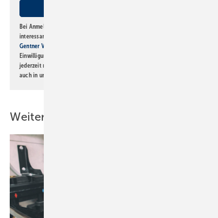
Bei Anmeldung zu diesem Newsletter bin ich damit einverstanden, über
interessante Verlags- und Online-Angebote
der Marken der Alfons W.
Gentner Verlag GmbH & Co. KG
informiert zu werden. Diese
Einwilligung kann ich jederzeit widerrufen und eine Abmeldung ist
jederzeit möglich. Informationen zum Umgang mit Daten finden Sie
auch in unserer
Datenschutzerklärung
.
Weitere Inhalte