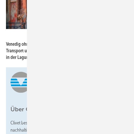
adisa - stock.adobe.com
Venedig ohne Reisestress: Die SBZ und Clivet kümmern sich um
Transport und Unterbringung – und kennen ein paar Geheimtipps
in der Lagunenstadt.
Über Clivet
Clivet besteht seit über 30 Jahren und bietet Lösungen für
nachhaltigen Komfort, Wohlbefinden des Menschen und Schutz