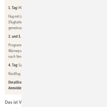
1. Tag:
Mittwoch, 25.09.2024 Frankfurt – Venedig
Flug mit Lufthansa von Frankfurt am Main nach Venedig
(Flughafen Marco Polo). Transfer zum Hotel in Feltre, erstes
gemeinsames Abendessen.
2. und 3. Tag:
Donnerstag, 26.09.2024 – Freitag, 27.09.2024
Programm vor Ort, u. a. mit der Werksbesichtigung und
Wärmepumpen-Thementag bei Clivet und einem Tagesausflug
nach Venedig.
4. Tag:
Samstag, 28.09.2024 Venedig – Frankfurt
Rückflug
Detaillierte Informationen zur Reise sowie das
Anmeldeformular finden Sie am Ende des Artikels.
Das ist Venedig