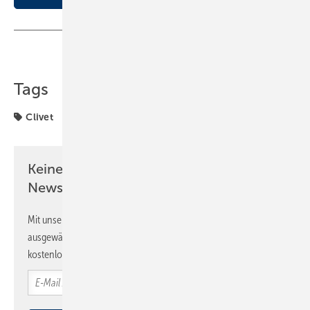
Teilen
Link kopieren
Tags
Clivet
Keine Zeit? Kein Problem mit dem SBZ
Newsletter!
Mit unserem Newsletter erhalten Sie regelmäßig von uns
ausgewählte Informationen und Neuigkeiten, gebündelt und
kostenlos direkt ins Postfach.