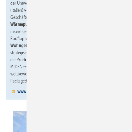
der Umwelt. Das Unternehmen wurde 1989 in Feltre, Belluno
(Italien) von Bruno Bellò gegründet. Es begann seine
Geschäftstätigkeit mit der Produktion von
Kälteanlagen und
Wärmepumpen
. Später beschäftigte es sich mit der Entwicklung
neuartiger spezialisierter Systeme, die auf den sogenannten
Rooftop-Anlagen, das heißt
Wasserkreislaufsystemen für
Wohngebäude
basieren. 2016 hat Clivet dank dem
strategischen Bündnis mit der MIDEA-Gruppe sein Angebot um
die Produkte, Technologien und Distributionsstrukturen von
MIDEA erweitert und bietet dem Markt nun ein umfangreiches,
wettbewerbsfähiges Portfolio an Kälteanlagen, Wärmepumpen,
Packaged-, Mono- und Multisplit- sowie VRF-Systemen an.
www.clivet.de