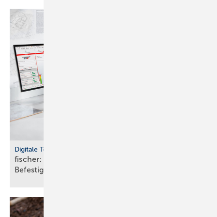
Digitale Tools
fischer: cloudbasierte Bemes­sungs­soft­ware für
Befes­ti­gungs­tech­nik