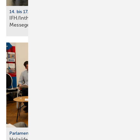
14. bis 17. April 2026, Messe Nürnberg
IFH/Intherm 2026: größte Start­up-Fläche der
Messe­ge­schich­te
Parlamentarischer Kaminabend
Holzöfen als Resilienz­fak­tor der