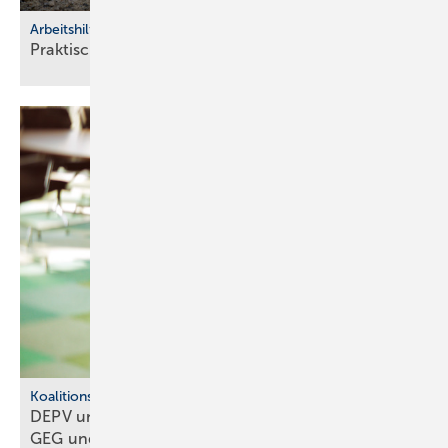
Arbeitshilfen
Praktische Hilfs­mittel für
Hand­werker
Koalitionsausschuss
DEPV und BWP ap­pel­lie­ren: Kei­nen Um­bruch bei
GEG und
BEG