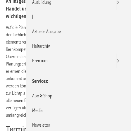
An insgesamt 6 Terminen erhalten Badverkäufer in
Ausbildung
Handel und Handwerk eine Einführung mit allen
wichtigen Grundlagen zur Gestaltung von Bädern.
|
Auf die Planung kommt es an. Neben der verkäuferischen Leistung ist
Aktuelle Ausgabe
der fachliche Umgang mit dem Raum, dem Lebensraum Bad, ein
elementarer Erfolgsfaktor. Die Planung von Bädern gehört zur
Heftarchiv
Kernkompetenz jedes Badverkäufers. Neue Mitarbeiter und
Quereinsteiger benötigen sowohl Fachwissen als auch eigene
Premium
Planungserfahrungen. Während der umfangreichen Ausbildung
erlernen die Teilnehmer, worauf es bei der Gestaltung von Bädern
ankommt und wie die Wünsche der Kunden realistisch umgesetzt
Services
werden können. Von den Grundlagen über kreative Planungen bis hin
zur Lichtplanung bietet dieser Kurs eine umfangreiche Fortbildung für
Abo & Shop
alle neuen Badverkäufer im Handel und im Handwerk. Alle Module
verfügen über einen hohen Anteil praktischer Workshops und
Media
umfangreicher Infos.
Newsletter
Termine