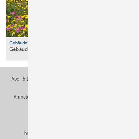
Gebäudehülle
Gebäude­be­grü­nung trotzt
Ex­trem­wet­ter
Abo- & Leserservice
AGB
Alle Inhalte chronologisch
Anmelden
Anmeldung & Registrierung
Newsletter
Datenschutz
E-Paper
Editor's choice
Fachbeiträge
Gentner Verlag
Impressum