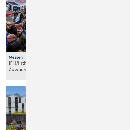
Messen
IFH/Intherm 2026: Ju­bi­lä­ums­jahr ver­zeich­net
Zu­wäch­se