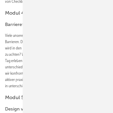
von Checklisten ist ein weiterer Baustein dieses Moduls.
Modul 4: 5./6. September 2023
Barrierefrei trifft auf Design
Viele unserer Kunden wünschen sich ein komfortables Bad ohne
Barrieren. Die Planung von barrierefreien und barrierearmen Bädern
wird in den kommenden Jahren immer wichtiger werden. Worauf ist
zu achten? Welche Unterschiede in der Ausstattung gibt es? Am ersten
Tag erleben die Teilnehmer in einem praktischen Workshop
unterschiedliche Beeinträchtigungen. Mit welchen Ängsten werden
wir konfrontiert und wie gehen wir damit um? Der zweite Tag ist ein
aktiver praxisorientierter Planungstag. Hier wird alles bisher Erlernte
in unterschiedlichen Planungen umgesetzt.
Modul 5: 5./6. Oktober 2023
Design verstehen und Premium verkaufen