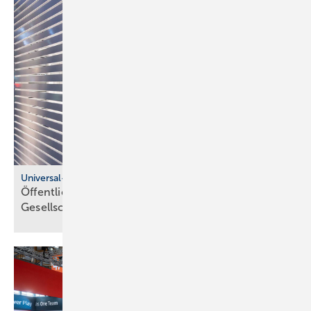
Universal-Design-Referenzprojekte
Öffentliche Sanitärräume für eine viel­fäl­tige
Gesell­schaft