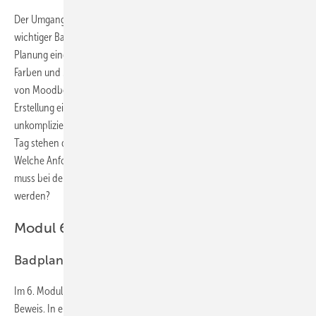
Der Umgang mit Farbe, Materialien und Werkstoffen ist ein weiterer
wichtiger Baustein für erfolgreiche Badplaner. Wie kann Farbe in der
Planung eingesetzt werden, um die Kunden zu begeistern? Welche
Farben und Materialien harmonieren miteinander? Durch den Einsatz
von Moodboards begeistern wir unsere Kunden. Was ist bei der
Erstellung eines Moodboards zu beachten und wie kann dieses
unkompliziert in den Beratungsprozess integriert werden? Am zweiten
Tag stehen die Themen Design, Premium und Mehrwert im Fokus.
Welche Anforderungen haben Kunden im Premiumsegment? Was
muss bei der Planung von hochwertigen Bädern berücksichtigt
werden?
Modul 6: 16./17. November 2023
Badplanung intensiv und Abschlussprüfung
Im 6. Modul stellen alle Teilnehmer ihre erlernten Fähigkeiten unter
Beweis. In einer Abschlussarbeit präsentieren sie eine komplette Bad-