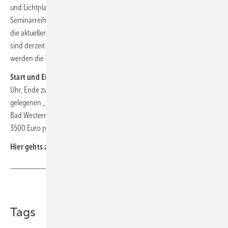
und Lichtplanung inklusive eines Moodboards. Zum Abschluss der
Seminarreihe findet am letzten Tag ein Trendworkshop statt. Was sind
die aktuellen Megatrends? Welche neuen Produkte und Materialien
sind derzeit besonders angesagt? In aktuellen Trendplanungen
werden die Trends in realistische Bäder übertragen.
Start und Ende der Seminardoppeltage sind:
Beginn erster Tag 9
Uhr, Ende zweiter Tag 16 Uhr. Die Seminartage finden im zentral
gelegenen „Design Boutique Hotel Kurhaus Salinenpark“ in Erwitte-
Bad Westernkotten statt. Die Kosten der Fortbildung belaufen sich auf
3500 Euro pro Teilnehmer (zzgl. MwSt.). ■
Hier gehts zur
Anmeldung
Teilen
Link kopieren
Tags