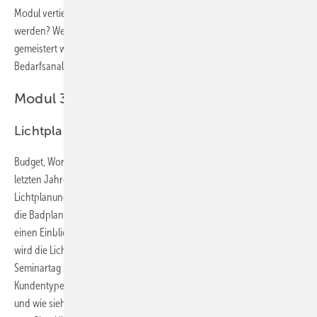
Modul vertieft und erweitert. Wie können Bäder aufregend geplant
werden? Welche Herausforderungen müssen in kleinen Räumen
gemeistert werden? Dreh und Angelpunkt für jede Badplanung ist die
Bedarfsanalyse.
Modul 3: 21./22. Juni 2023
Lichtplanung im Bad
Budget, Workflow & Kundentypen: Die Beleuchtung im Bad hat in den
letzten Jahren große Bedeutung gewonnen. Doch was muss bei einer
Lichtplanung beachtet werden? Wie kann die Lichtplanung einfach in
die Badplanung integriert werden? In diesem Seminar erhalten Sie
einen Einblick in die Kunst der Lichtplanung im Bad. In Workshops
wird die Lichtplanung direkt praktisch eingesetzt. Am zweiten
Seminartag steht der Kunde im Mittelpunkt. Welche unterschiedlichen
Kundentypen gibt es? Wie stimme ich das Budget mit dem Kunden ab
und wie sieht der optimale Workflow im Badverkauf aus? Der Nutzen