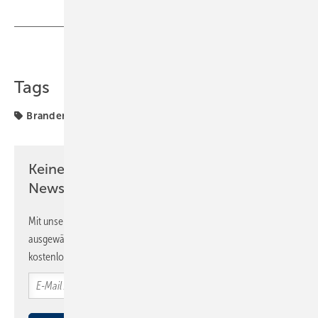
Teilen
Link kopieren
Tags
Brandenburg
Keine Zeit? Kein Problem mit dem SBZ
Newsletter!
Mit unserem Newsletter erhalten Sie regelmäßig von uns
ausgewählte Informationen und Neuigkeiten, gebündelt und
kostenlos direkt ins Postfach.