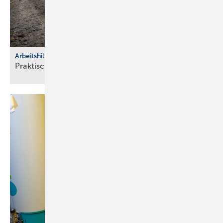
Arbeitshilfen
Praktische Hilfs­mittel für
Hand­werker