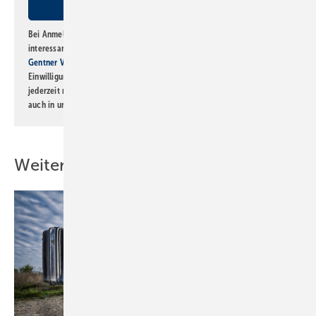
Bei Anmeldung zu diesem Newsletter bin ich damit einverstanden, über
interessante Verlags- und Online-Angebote
der Marken der Alfons W.
Gentner Verlag GmbH & Co. KG
informiert zu werden. Diese
Einwilligung kann ich jederzeit widerrufen und eine Abmeldung ist
jederzeit möglich. Informationen zum Umgang mit Daten finden Sie
auch in unserer
Datenschutzerklärung
.
Weitere Inhalte