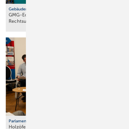
Gebäudemodernisierungsgesetz
GMG-Eckpunkte: zwi­schen Er­leich­te­rung und
Rechts­un­si­cher­heit
Parlamentarischer Kaminabend
Holzöfen als Resilienz­fak­tor der