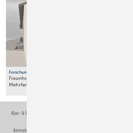
Forschung
Fraunhofer ISE: Propan-Wärme­pum­pen für
Mehr­fa­mi­lien­häuser
Abo- & Leserservice
AGB
Alle Inhalte chronologisch
Anmelden
Anmeldung & Registrierung
Newsletter