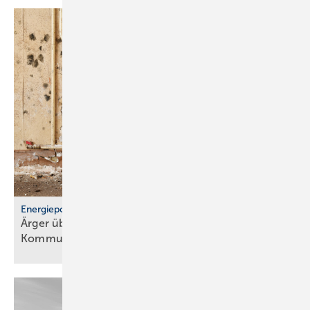
Energiepolitik
Ärger über För­der­stopp und po­li­ti­sche
Kom­mu­ni­ka­ti­on