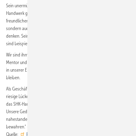
Sein unermüdliches Engagement und sein Herzblut haben das
Handwerk geprägt und vorangebracht. Mit Ideenreichtum und seiner
freundlichen, humorvollen Art hat er nicht nur Lösungen gefunden,
sondern auch seine Mitmenschen inspiriert, kreativ und neu zu
denken. Seine Verlässlichkeit und sein Verantwortungsbewusstsein
sind beispielgebend.
Wir sind ihm dankbar für die gemeinsamen Jahre - als Wegweiser,
Mentor und Mensch mit großer Seele und viel Herzenswärme. Er wird
in unserer Erinnerung weiterleben, in seinen Projekten präsent
bleiben.
Als Geschäftsführer und technischer Referent hinterlässt er eine
riesige Lücke. Wir verneigen uns in Dankbarkeit vor einem Mann, der
das SHK-Handwerk über viele Jahre mitgeprägt und gestärkt hat.
Unsere Gedanken sind bei seiner Familie und allen, die ihm
nahestanden. Wir werden Erik Debertshäuser ein ehrendes Andenken
bewahren.“ ■
Quelle:
FV SHK Land Brandenburg
/ fl