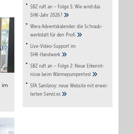
SBZ ruft an – Folge 5: Wie wird das
SHK-Jahr
2026?
Wera Adventskalender: die Schraub­
werk­statt für den
Pro­fi
Live-Video-Support im
SHK-Handwerk
SBZ ruft an – Folge 2: Neue Erkennt­
nisse beim
Wärme­pumpen­test
 im
SFA Sanibroy: neue Web­site mit erwei­
terten
Services