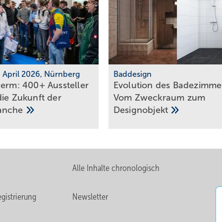
7. April 2026, Nürnberg
Baddesign
erm: 400+ Aus­stel­ler
Evolution des Ba­de­zim­me
die Zu­kunft der
Vom Zweck­raum zum
anche
De­sign­ob­jekt
Alle Inhalte chronologisch
gistrierung
Newsletter