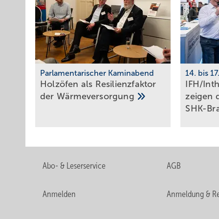
Parlamentarischer Kaminabend
14. bis 1
Holzöfen als Resilienz­fak­tor
IFH/Inth
der
Wärme­ver­sor­gung
zei­gen 
SHK-Br
Abo- & Leserservice
AGB
Anmelden
Anmeldung & Re