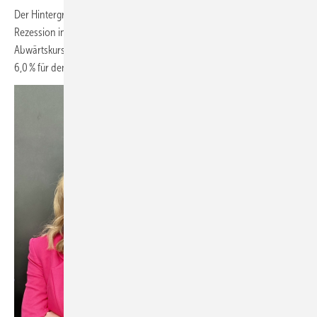
Der Hintergrund: Für die Bauwirtschaft ist immer noch kein Ende der
Rezession in Sicht. Die Baugenehmigungen befinden sich weiter auf
Abwärtskurs. Euroconstruct rechnet 2024 mit einem realen Minus von
6,0 % für den europäischen Wohnungsbau.