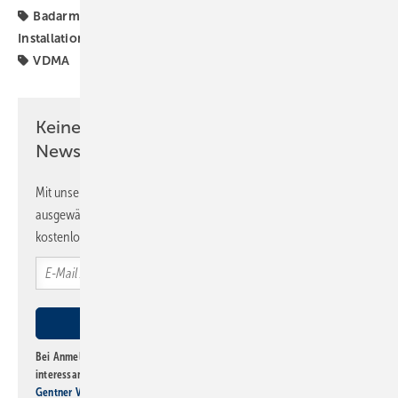
Badarmatur
Badkeramik
Halbjahr
Installationstechnik
SHK-Marktdaten
Sanitärtechnik
VDMA
Keine Zeit? Kein Problem mit dem SBZ
Newsletter!
Mit unserem Newsletter erhalten Sie regelmäßig von uns
ausgewählte Informationen und Neuigkeiten, gebündelt und
kostenlos direkt ins Postfach.
Bei Anmeldung zu diesem Newsletter bin ich damit einverstanden, über
interessante Verlags- und Online-Angebote
der Marken der Alfons W.
Gentner Verlag GmbH & Co. KG
informiert zu werden. Diese