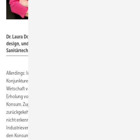
VDMA Sanitärtechnik und -design
Dr. Laura Dorfer, Geschäftsführerin VDMA Sanitärtechnik und -
design, und Dirk Gellisch, Stellvertretender Vorsitzender VDMA
Sanitärtechnik und -design.
Allerdings: In Deutschland wird die lange erwartete
Konjunkturerholung langsam Wirklichkeit. Im ersten Halbjahr ist die
Wirtschaft voraussichtlich leicht gewachsen. Getragen wird die
Erholung vor allem von den wieder anziehenden Exporten und dem
Konsum. Zugleich ist die Inflation auf ein akzeptables Niveau
zurückgekehrt. „Eine hohe konjunkturelle Dynamik ist jedoch noch
nicht erkennbar“, kommentiert Dr. Laura Dorfer, Geschäftsführerin des
Industrieverbunds VDMA Sanitärtechnik und -design. „Wir müssen
den Konsumenten und Investoren die Verunsicherung nehmen und