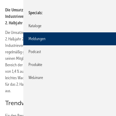
Die Umsatzprognose der Mitgliedsunternehmen
Specials
Industrieverbunds VDMA Sanitärtechnik und -design hat sich im
2. Halbjahr 2024 leicht verbessert.
Kataloge
Die Umsatzerwartungen der deutschen Sanitärindustrie hellen sich im
Meldungen
2. Halbjahr 2024 langsam auf. Das ist das Ergebnis einer Umfrage des
Industrieverbunds VDMA Sanitärtechnik und -design, der die Zahlen
Podcast
regelmäßig gemeinsam mit dem VDMA-Fachverband Armaturen unter
seinen Mitgliedern ermittelt. Zwar weist die VDMA-Prognose im
Produkte
Bereich der Gebäudearmaturen einen Rückgang im Inland in Höhe
von 1,4 % aus. Im Ausland erwarten die Unternehmen aber ein
Webinare
leichtes Wachstum in Höhe von 0,3 %. Damit fallen die Einschätzungen
für das 2. Halbjahr 2024 deutlich besser als für das 1. Halbjahr 2024
aus.
Trendwende in Sicht
Für den Bereich Sanitär vor der Wand (Sanitärarmaturen und sonstige