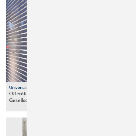
Universal-Design-Referenzprojekte
Öffentliche Sanitärräume für eine viel­fäl­tige
Gesell­schaft