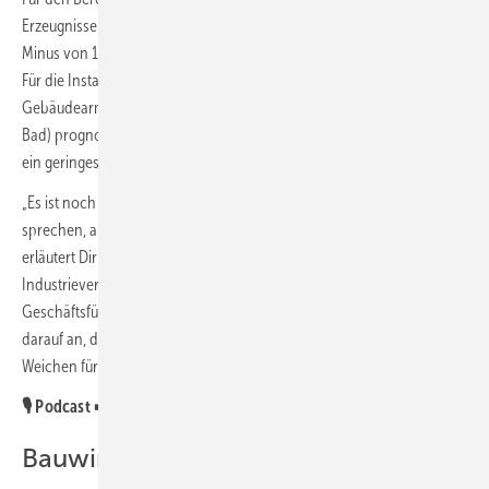
Erzeugnisse der Sanitärindustrie) erwarten die Mitgliedsfirmen ein
Minus von 1,8 % im Inland und einen Rückgang von 0,5 % im Ausland.
Für die Installationstechnik hinter der Wand (technische
Gebäudearmaturen und sonstige Installationskomponenten für das
Bad) prognostizieren sie einen Rückgang von 1,4 % im Inland, jedoch
ein geringes Plus von 0,4 % im Ausland.
„Es ist noch zu früh, von einer Rückkehr in die Wachstumsphase zu
sprechen, aber eine mögliche Trendwende ist deutlich erkennbar“,
erläutert Dirk Gellisch, Stellvertretender Vorsitzender des
Industrieverbunds VDMA Sanitärtechnik und -design und
Geschäftsführer der Viega Holding GmbH & Co. KG. „Jetzt kommt es
darauf an, dass Politik und Sanitärwirtschaft im Schulterschluss die
Weichen für neues Wachstum stellen.“
🎙️ Podcast ➡️
VDMA-Prognosen für 2024
Bauwirtschaft weiter in der Talsohle