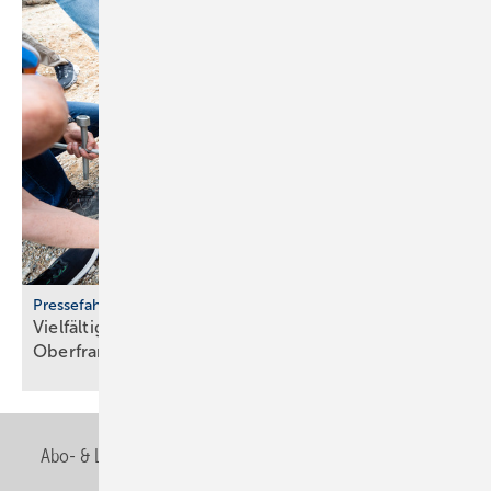
Pressefahrt des BWP
Vielfältiger Einsatz von Wärmepumpen in
Oberfranken
Abo- & Leserservice
AGB
Alle Inhalte chronologisch