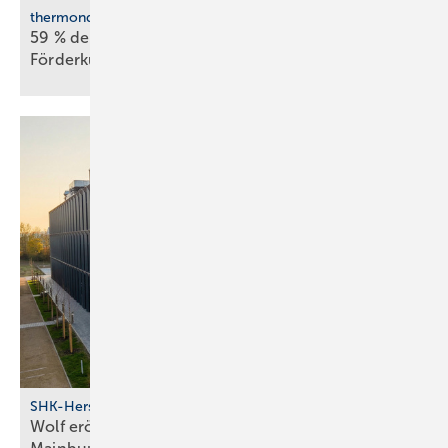
thermondo Wärmepumpen-Monitor
59 % der Haus­be­sit­zer stellen sich gegen
För­der­kür­zungen
SHK-Hersteller
Wolf eröff­net modernes Bil­dungs­zent­rum in