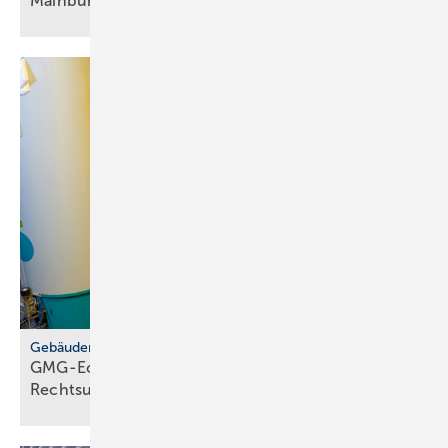
Main­burg
Gebäudemodernisierungsgesetz
GMG-Eckpunkte: zwi­schen Er­leich­te­rung und
Rechts­un­si­cher­heit