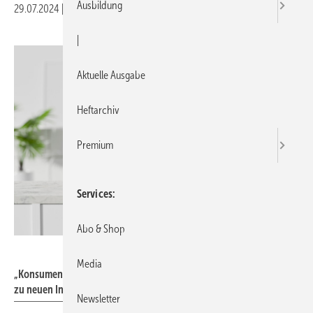
Ausbildung
29.07.2024
|
Druckvorschau
|
Aktuelle Ausgabe
Heftarchiv
Premium
Services
Abo & Shop
bongkarn – stock.adobe.com
Media
„Konsumenten und Investoren die Verunsicherung nehmen und sie
zu neuen Investitionen ermutigen.“
Newsletter