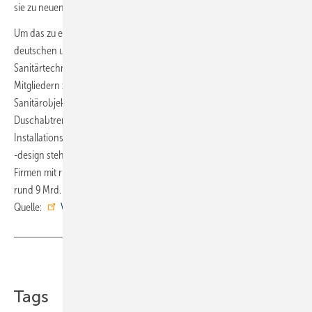
sie zu neuen Investitionen ermutigen.“
Um das zu erreichen, haben sich aktuell 25 Markenhersteller der
deutschen und europäischen Sanitärindustrie im VDMA
Sanitärtechnik und -design zusammengeschlossen. Zu den
Mitgliedern zählen Hersteller von Armaturen und Brausen, von
Sanitärobjekten wie Badewannen, Duschflächen und
Duschabtrennungen sowie von Badmöbeln und
Installationskomponenten für das Bad. Der VDMA Sanitärtechnik und
-design steht für einen Industriezweig, der in Deutschland knapp 150
Firmen mit rund 43 000 Beschäftigten zählt und einen Umsatz von
rund 9 Mrd. Euro erwirtschaftet. ■
Quelle:
VDMA
/ jv
Teilen
Link kopieren
Tags