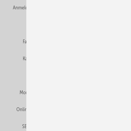
Anmelden
Anmeldung & Registrierung
Newsletter
Datenschutz
E-Paper
Editor's choice
Fachbeiträge
Gentner Verlag
Impressum
Karriere bei Gentner
Team
Mediaservice
Mitgliedschaften und Engagement
Montagezeiten Heizung
Montagezeiten Sanitär
Online Mediadaten
Privacy Manager
RSS-Feed
SBZ abonnieren
Veranstaltungen / Webinare