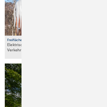
Freiflächenheizungen
Elektrische Heizsysteme unter­stützen bei
Ver­kehrs­siche­rungs­pflicht