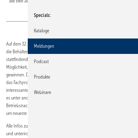
alle zwei Jahre stattfindenden Branchentreff in Köln aus.
Specials
Kataloge
Auf dem 32. Kupferschmiedetag (29./30. September 2016) kommen
Meldungen
die Behälter- und Apparatebauer zu ihrer alle zwei Jahre
stattfindenden Branchentagung nach Köln. Zwei Tage bieten die
Podcast
Möglichkeit, abseits vom beruflichen Alltag neue Eindrücke zu
gewinnen. Die Zeit lässt sich zum kollegialen Austausch nutzen und
Produkte
das Fachprogramm am zweiten Tag mit sechs Vorträgen bringt
interessante Impulse für eine erfolgreiche Betriebsführung. Dabei geht
Webinare
es unter anderem um das erfolgreiche Verkaufsgespräch, die
Betriebsnachfolge, die aktuelle Nachwuchswerbung und nicht zuletzt
um neueste Verfahren in der Schweißtechnik.
Alle Infos zum Fach- sowie Rahmenprogramm (z. B. Besuch von Dom
und unterirdischen Gebäudekomplexen) stehen zusammen mit der