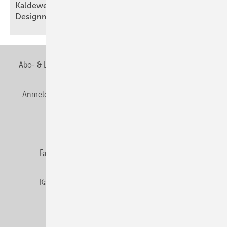
Kaldewei: Badkultur trifft euro­päische
Design­metropolen
Abo- & Leserservice
AGB
Alle Inhalte chronologisch
Anmelden
Anmeldung & Registrierung
Newsletter
Datenschutz
E-Paper
Editor's choice
Fachbeiträge
Gentner Verlag
Impressum
Karriere bei Gentner
Team
Mediaservice
Mitgliedschaften und Engagement