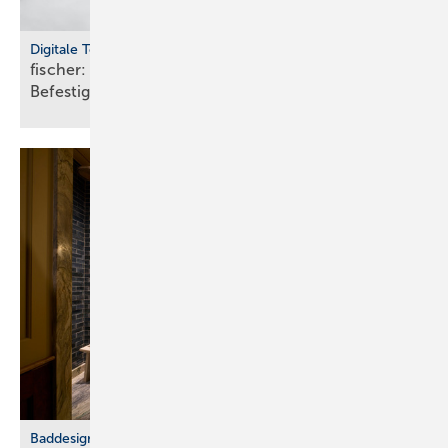
Digitale Tools
fischer: cloudbasierte Bemes­sungs­soft­ware für
Befes­ti­gungs­tech­nik
Baddesign