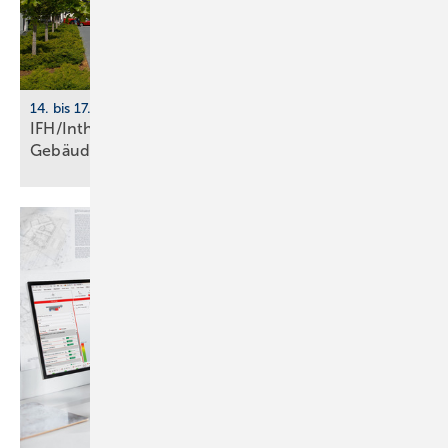
14. bis 17. April 2026, Nürnberg
IFH/Intherm 2026: Sanitär-, Haus- und
Ge­bäu­de­tech­nik