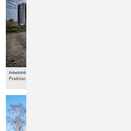
Arbeitshilfen
Praktische Hilfs­mittel für
Hand­werker