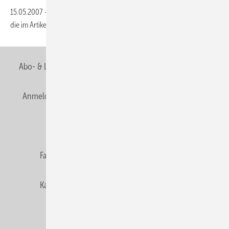
15.05.2007
-
Dieser Inhalt liegt nur als PDF-Datei vor. Bitte öffnen Sie
die im Artikel verlinkte Datei, um auf den Inhalt
zuzugreifen.
Abo- & Leserservice
AGB
Alle Inhalte chronologisch
Anmelden
Anmeldung & Registrierung
Newsletter
Datenschutz
E-Paper
Editor's choice
Fachbeiträge
Gentner Verlag
Impressum
Karriere bei Gentner
Team
Mediaservice
Mitgliedschaften und Engagement