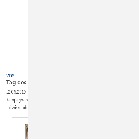
Vereinigung Deutsche Sanitärwirtschaft (VDS)
VDS
Tag des Bades 2019 am 21.
September
12.06.2019
-
Die Branchen-Aktion geht 2019 mit 2 eigenständigen
Kampagnen an den Start. Unterschiedliche Sachthemen bieten den
mitwirkenden Betrieben die Möglichkeit
auszuwählen.