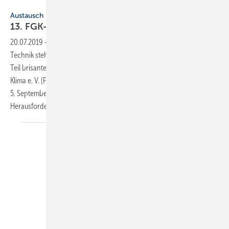
123DrAfter / Getty Images
Austausch
13. FGK-KLIMA-TAG am 5.
September
20.07.2019
-
Die Gebäude-Technik und insbesondere die Raumluft-
Technik stehen in ihrer weiteren Entwicklung und Nutzung vor zum
Teil brisanten Herausforderungen. Für den Fachverband Gebäude-
Klima e. V. (FGK) Anlass, sich im Rahmen des 13. FGK KLIMA-TAGES am
5. September zum Thema “BIM, Ökodesign-Richtlinie & Co:
Herausforderungen für die Gebäudetechnik“
auszutauschen.