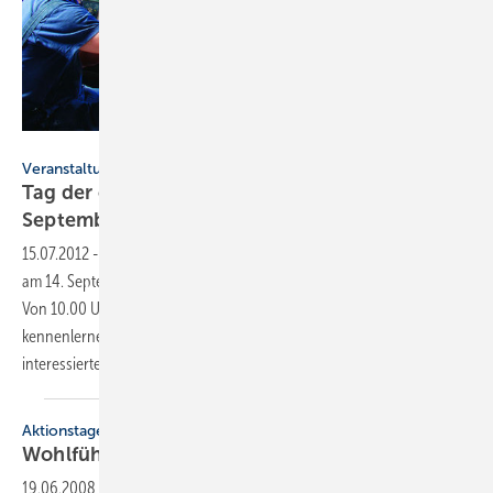
Saniku Sanitärprodukte GmbH, Anhausen
Veranstaltung
Tag der offenen Tür bei Saniku am 14.
September
15.07.2012
-
Badspezialist Saniku lädt seine Partner im Fachhandwerk
am 14. September 2012, zum Tag der offenen Tür nach Anhausen ein.
Von 10.00 Uhr bis 17.00 Uhr haben können Installateure die Fertigung
kennenlernen. Bei Führungen, die alle halbe Stunde starten, werfen
interessierte Handwerker einen Blick
in...
Aktionstage
Wohlfühlen und Energiesparen im
September
19.06.2008
-