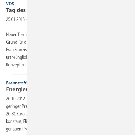
VDS
Tag des Bades am 19.
September
25.01.2015
-
Neuer Termin für den Tag des Bades 2015 ist Samstag, der 19.9.2015.
Grund für die Verlegung war eine überraschende Information von
Frau Franziska van Almsick, die aus privaten Gründe nicht am
ursprünglich geplanten Termin teilnehmen kann. Da das neue
Konzept zum Tag des Bades aber
wesentlich...
Brennstoffspiegel
Energiemarkt im September
stabil
26.10.2012
-
Beim Energiemarkttrend für September zeichnet sich ein
geringer Preisrückgang beim Heizöl ab, um ein knappes Prozent oder
26,81 Euro auf 2.814,66 Euro für die 3.000-Liter-Partie. Erdgas blieb
konstant, Flüssiggas (+5,8%) und Fernwärme (+1%) wurden teurer. Die
genauen Preise - auch für
andere...