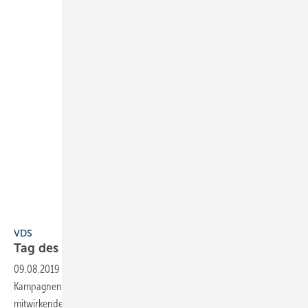
Vereinigung Deutsche Sanitärwirtschaft (VDS)
VDS
Tag des Bades 2019 am 21.
September
09.08.2019
-
Die Branchen-Aktion geht 2019 mit 2 eigenständigen
Kampagnen an den Start. Unterschiedliche Sachthemen bieten den
mitwirkenden Betrieben die Möglichkeit
auszuwählen.