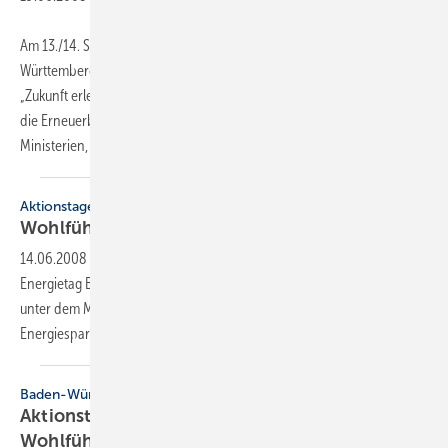
Am 13./14. September findet zum zweiten Mal der Energietag Baden-
Württemberg statt. An diesem Wochenende sollen unter dem Motto
„Zukunft erleben“ Aktionen im ganzen Land für das Energiesparen und
die Erneuerbaren Ener­gien werben. Die zwei federführenden
Ministerien, das
baden-württembergische...
Aktionstage
Wohlfühlen und Energiesparen im
September
14.06.2008
-
Am 13./14. September findet zum zweiten Mal der
Energietag Baden-Württemberg statt. An diesem Wochenende sollen
unter dem Motto “Zukunft erleben“ Aktionen im ganzen Land für das
Energiesparen und die Erneuerbaren Energien
werben.
Baden-Württemberg
Aktionstage
Wohlfühlen und Energiesparen im
September