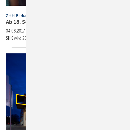
ZHH
ZHH Bildungswerk
Ab 18. September:
Fortbildung
04.08.2017
-
Der Lehrgang
Technischer Fachkaufmann/frau für
SHK
wird 2017 mit dem
Seminarteil I
neu
aufgelegt.