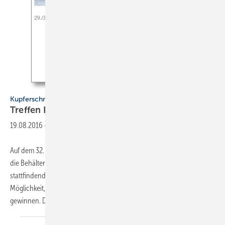
Kupferschmiedetag
Treffen Ende September in
Köln
19.08.2016
-
Auf dem 32. Kupferschmiedetag (29./30. September 2016) kommen
die Behälter- und Apparatebauer zu ihrer alle zwei Jahre
stattfindenden Branchentagung nach Köln. Zwei Tage bieten die
Möglichkeit, abseits vom beruflichen Alltag neue Eindrücke zu
gewinnen. Die Zeit lässt sich zum
kollegialen...