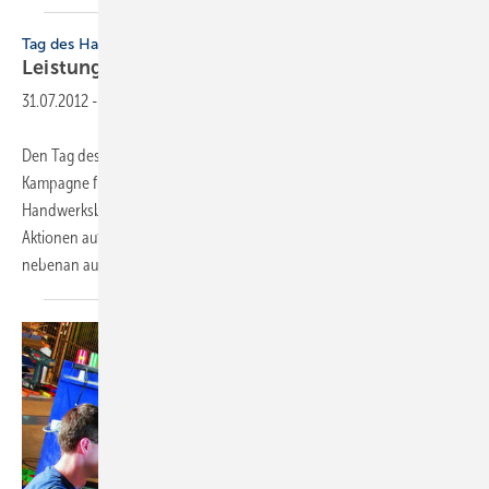
Tag des Handwerks
Leistungsschau ebenfalls am 15.
September
31.07.2012
-
Den Tag des Bades am 15. September kann man um eine Image-
Kampagne für das SHK-Handwerk erweitern: Am gleichen Tag sind alle
Handwerksbetriebe in Deutschland aufgerufen, durch Tausende von
Aktionen auf die Leistungsfähigkeit der Wirtschaftsmacht von
nebenan aufmerksam zu machen. Unter dem
Motto...