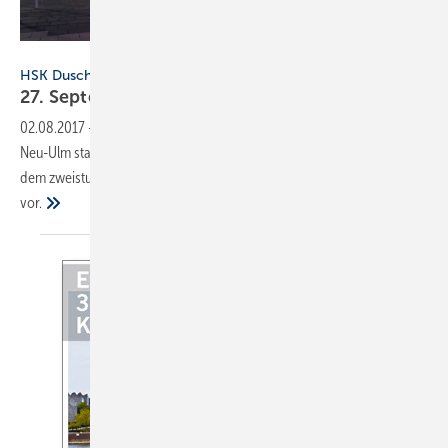
ratiopharm arena / HSK Duschkabinenbau KG
HSK Duschkabinenbau
27. September: "Das Bad
Direkt"
02.08.2017
-
Die 2. Auflage der Direkt-Lieferanten-Messe findet in
Neu-Ulm statt. Namhafte Industrie-Unternehmen und Dienstleister aus
dem zweistufigen Sanitärvertrieb stellen Produkte und Services
vor.