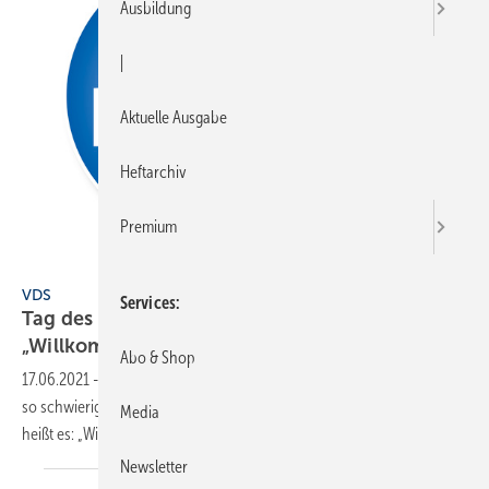
Ausbildung
|
Aktuelle Ausgabe
Heftarchiv
Premium
VDS
VDS
Services
Tag des Bades am 18. September 2021:
„Willkommen
Wohlgefühl“
Abo & Shop
17.06.2021
-
Der Verein Deutsche Sanitärwirtschaft hält auch in einem
so schwierigen Jahr am Tag des Bades fest. Am 18. September 2021
Media
heißt es: „Willkommen
Wohlgefühl“.
Newsletter