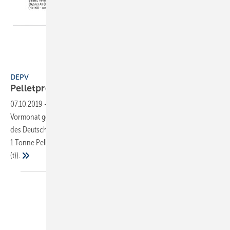
DEPV
DEPV
Pelletpreis steigt im September leicht
an
07.10.2019
-
Der Pelletpreis im September ist im Vergleich zum
Vormonat geringfügig angestiegen, und zwar um 1,4 %. Laut Angaben
des Deutschen Energieholz- und Pellet-Verbands e.V. (DEPV) kostet
1 Tonne Pellets im Schnitt 242,10 EUR (Abnahmemenge 6 Tonnen
(t)).