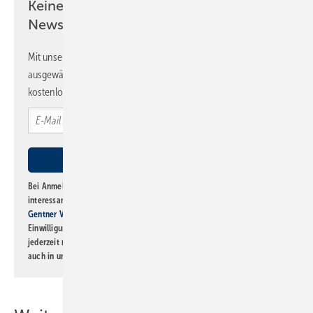
Keine Zeit? Kein Problem mit dem SBZ
Newsletter!
Mit unserem Newsletter erhalten Sie regelmäßig von uns
ausgewählte Informationen und Neuigkeiten, gebündelt und
kostenlos direkt ins Postfach.
Bei Anmeldung zu diesem Newsletter bin ich damit einverstanden, über
interessante Verlags- und Online-Angebote
der Marken der Alfons W.
Gentner Verlag GmbH & Co. KG
informiert zu werden. Diese
Einwilligung kann ich jederzeit widerrufen und eine Abmeldung ist
jederzeit möglich. Informationen zum Umgang mit Daten finden Sie
auch in unserer
Datenschutzerklärung
.