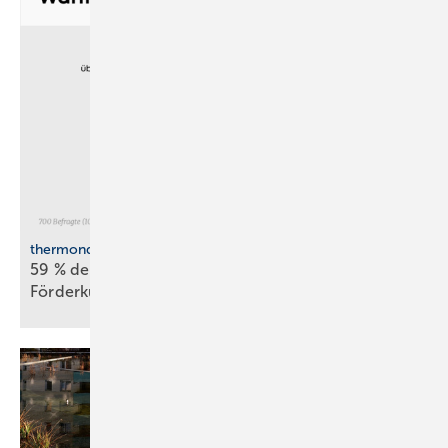
thermondo Wärmepumpen-Monitor
59 % der Haus­be­sit­zer stellen sich gegen
För­der­kür­zungen