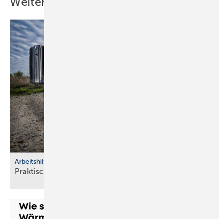
Weitere Inhalte
Arbeitshilfen
Praktische Hilfs­mittel für
Hand­werker