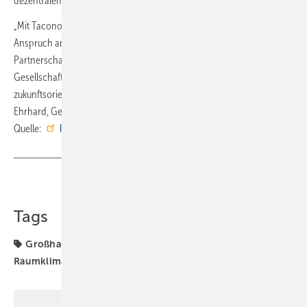
dezentralen Frischwarmwasser- und Wohnungsübergabestationen.
„Mit Taconova gewinnen wir einen Premium-Partner, der unseren
Anspruch an Qualität, Verlässlichkeit und Praxisnähe teilt. Die
Partnerschaft erweitert das Leistungsspektrum für unsere
Gesellschafter und stärkt Interdomus Haustechnik als
zukunftsorientierte Plattform für Handwerk und Industrie“, sagt Stefan
Ehrhard, Geschäftsführer der Verbundgruppe. ■
Quelle:
Interdomus Haustechnik
/ fl
Teilen
Link kopieren
Tags
Großhandel
Kooperation
Kältetechnik
Raumklima
Taconova