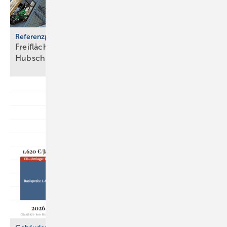
Referenzprojekt
Freiflächenheizung für ganz­jäh­rige
Hub­schrau­ber­lan­dun­gen