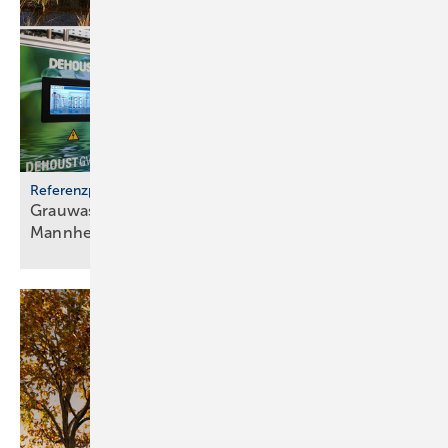
Referenzprojekt
Grauwassernutzung spart Frisch­was­ser in
Mann­heim