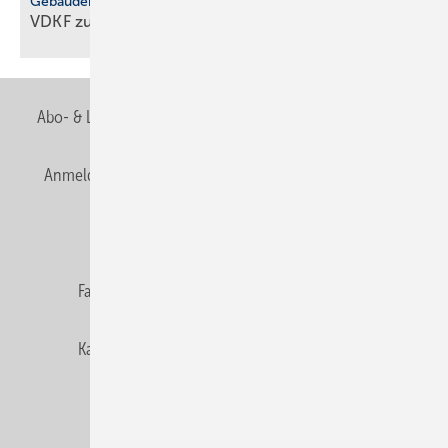
Gebäudemodernisierungsgesetz
VDKF zu
GMG-Eckpunkten
Abo- & Leserservice
AGB
Alle Inhalte chronologisch
Anmelden
Anmeldung & Registrierung
Newsletter
Datenschutz
E-Paper
Editor's choice
Fachbeiträge
Gentner Verlag
Impressum
Karriere bei Gentner
Team
Mediaservice
Mitgliedschaften und Engagement