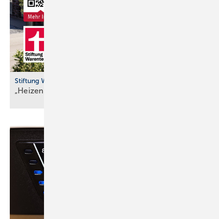
Stiftung Warentest
„Heizen mit Wär­me­pum­pen güns­ti­ger als
Gas“