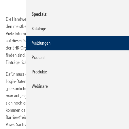
Specials
Die Handwerkersuche unter
www.wasserwaermeluft.de
zählt zu
den meistbesuchten Seiten im Netz – was die SHK-Branche anbelangt.
Kataloge
Viele Internetportale bzw. die damit verknüpften Datenbanken greifen
auf dieses Serviceangebot zu. Deshalb ist es für die Mitgliedsbetriebe
Meldungen
der SHK-Organisation wichtig, dass sie über diese Datenbank zu
finden sind. Doch nicht nur das: Ebenso geht es darum, dass die
Podcast
Einträge richtig und aktuell gehalten werden.
Produkte
Dafür muss der Fachunternehmer unter
www.zvshk.de
mit seinen
Login-Daten in den internen Bereich und über den Button
Webinare
„persönlicher Bereich“ die Firmeninformationen anpassen. Dazu klickt
man auf „eigene Daten bearbeiten“ und findet seine Grunddaten, die
sich noch ergänzen lassen. Unter dem Menüpunkt „Zugehörigkeit“
kommen dann weitere Kompetenzmerkmale hinzu, wie beispielsweise
Barrierefreies Bad, Schwimmbadtechnik, Wohnungslüftung oder
VawS-Sachverständiger, die allesamt von Bedeutung sein können.