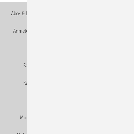
Abo- & Leserservice
AGB
Alle Inhalte chronologisch
Anmelden
Anmeldung & Registrierung
Newsletter
Datenschutz
E-Paper
Editor's choice
Fachbeiträge
Gentner Verlag
Impressum
Karriere bei Gentner
Team
Mediaservice
Mitgliedschaften und Engagement
Montagezeiten Heizung
Montagezeiten Sanitär