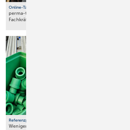
Online-Talkshow
perma-talk: so gelingt Azubi- und
Fach­kräf­te­bin­dung
Referenzprojekt aquatherm
Weniger Energie und bes­se­res Eis für Haar­lems