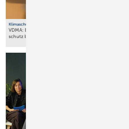
Klimaschutz
VDMA: Effiziente Sanitär­tech­nik macht Klima­
schutz
bezahlbar