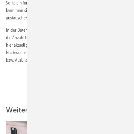
Sollte ein für den Fachbetrieb wichtiger Punkt nicht aufgelistet sein,
kann man sich darüber mit dem zuständigen Landesverband
austauschen.
In der Datenbank ist es ebenso möglich, den jeweiligen Lehrberuf und
die Anzahl freier Ausbildungsplätze anzugeben. Geplant ist, dass die
hier aktuell gehaltenen Angaben auch mit der neuen
Nachwuchswerbung „Zeit zu starten“ und der Suche nach Praktikums-
bzw. Ausbildungsplätzen verknüpft werden.
Teilen
Link kopieren
Weitere Inhalte