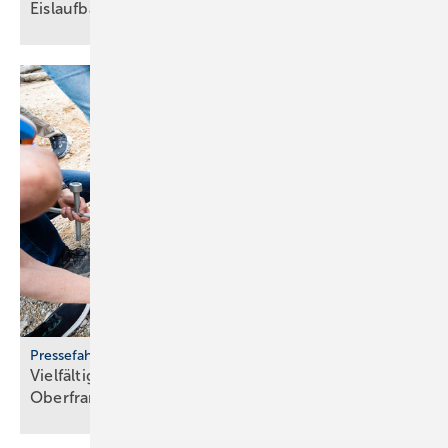
Eis­lauf­bahn
Pressefahrt des BWP
Vielfältiger Einsatz von Wärmepumpen in
Oberfranken