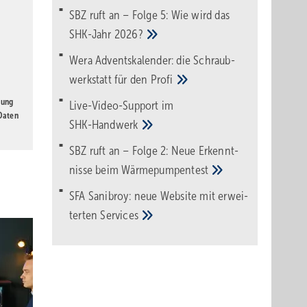
SBZ ruft an – Folge 5: Wie wird das
SHK-Jahr
2026?
Wera Adventskalender: die Schraub­
werk­statt für den
Pro­fi
gung
Live-Video-Support im
 Daten
SHK-Handwerk
SBZ ruft an – Folge 2: Neue Erkennt­
nisse beim
Wärme­pumpen­test
SFA Sanibroy: neue Web­site mit erwei­
terten
Services