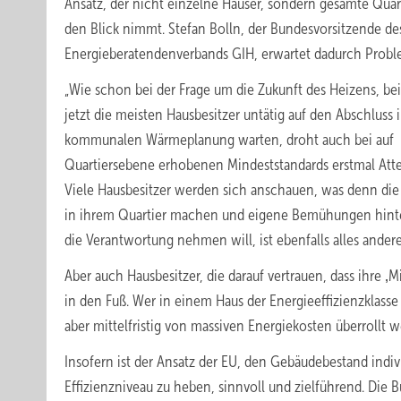
Ansatz, der nicht einzelne Häuser, sondern gesamte Quart
den Blick nimmt. Stefan Bolln, der Bundesvorsitzende de
Energieberatendenverbands GIH, erwartet dadurch Probl
„Wie schon bei der Frage um die Zukunft des Heizens, bei
jetzt die meisten Hausbesitzer untätig auf den Abschluss 
kommunalen Wärmeplanung warten, droht auch bei auf
Quartiersebene erhobenen Mindeststandards erstmal Att
Viele Hausbesitzer werden sich anschauen, was denn di
in ihrem Quartier machen und eigene Bemühungen hinten
die Verantwortung nehmen will, ist ebenfalls alles andere 
Aber auch Hausbesitzer, die darauf vertrauen, dass ihre 
in den Fuß. Wer in einem Haus der Energieeffizienzklasse
aber mittelfristig von massiven Energiekosten überrollt 
Insofern ist der Ansatz der EU, den Gebäudebestand indiv
Effizienzniveau zu heben, sinnvoll und zielführend. Die