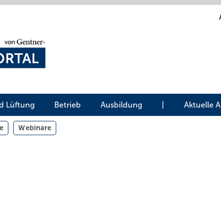
d Lüftung
Betrieb
Ausbildung
|
Aktuelle 
e
Webinare