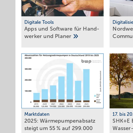
Digitale Tools
Digitalis
Apps und Soft­ware für Hand­
Nordwes
werker und
Planer
Commun
Marktdaten
17. bis 2
2025: Wärmepumpenabsatz
SHK+E E
steigt um 55 % auf 299.000
Wasser-