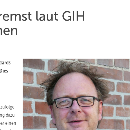
remst laut GIH
men
ndards
Dies
 zufolge
ung dazu
bar einen