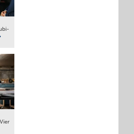
ubi-
Vier