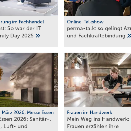
ierung im Fachhandel
Online-Talkshow
t: So war der IT
perma-talk: so gelingt Az
ity Day
2025
und
Fach­kräf­te­bin­dung
0. März 2026, Messe Essen
Frauen im Handwerk
ssen 2026: Sanitär-,
Mein Weg ins Handwerk: 
, Luft- und
Frau­en er­zäh­len ihre