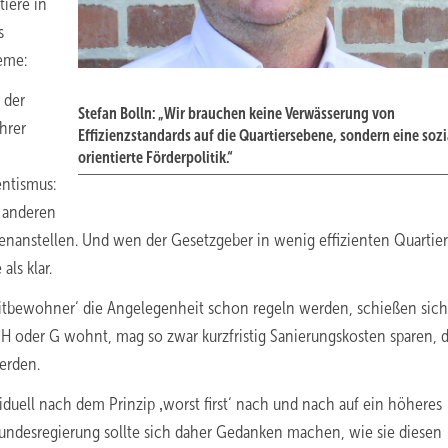
iere in
s
eme:
 der
Stefan Bolln: „Wir brauchen keine Verwässerung von
ihrer
Effizienzstandards auf die Quartiersebene, sondern eine sozi
orientierte Förderpolitik.“
entismus:
e anderen
anstellen. Und wen der Gesetzgeber in wenig effizienten Quartier
als klar.
‚Mitbewohner‘ die Angelegenheit schon regeln werden, schießen sich
 H oder G wohnt, mag so zwar kurzfristig Sanierungskosten sparen, d
werden.
iduell nach dem Prinzip ‚worst first‘ nach und nach auf ein höheres
 Bundesregierung sollte sich daher Gedanken machen, wie sie diesen