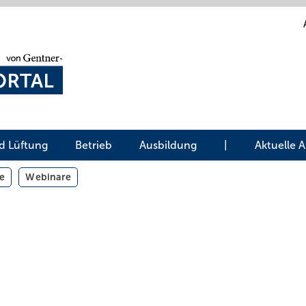
d Lüftung
Betrieb
Ausbildung
|
Aktuelle 
e
Webinare