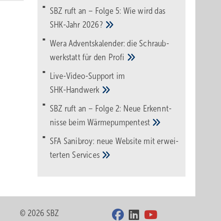
SBZ ruft an – Folge 5: Wie wird das
SHK-Jahr
2026?
Wera Adventskalender: die Schraub­
werk­statt für den
Pro­fi
Live-Video-Support im
SHK-Handwerk
SBZ ruft an – Folge 2: Neue Erkennt­
nisse beim
Wärme­pumpen­test
SFA Sanibroy: neue Web­site mit erwei­
terten
Services
© 2026 SBZ