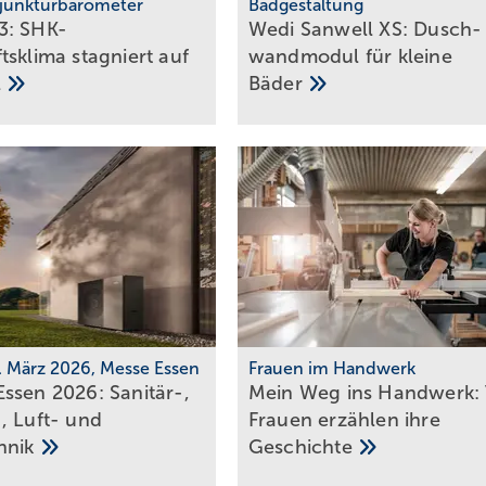
junkturbarometer
Badgestaltung
3: SHK-
Wedi Sanwell XS: Dusch­
sklima stag­niert auf
wand­mo­dul für klei­ne
l
Bä­der
0. März 2026, Messe Essen
Frauen im Handwerk
ssen 2026: Sanitär-,
Mein Weg ins Handwerk: 
, Luft- und
Frau­en er­zäh­len ihre
hnik
Ge­schich­te