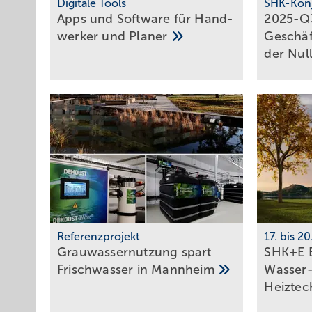
Digitale Tools
SHK-Kon
Apps und Soft­ware für Hand­
2025-Q
werker und
Planer
Geschäft
der
Nul
Referenzprojekt
17. bis 2
Grauwassernutzung spart
SHK+E E
Frisch­was­ser in
Mann­heim
Wasser-
Heiztec