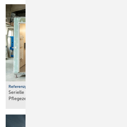
Referenzprojekt Geberit
Serielle Badfertigung im Pful­len­dor­fer
Pfle­ge­zen­trum