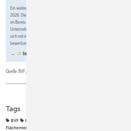
Ein weiterer Programmpunkt ist die Verleihung des BVF Awards
2026. Dieser zeichnet zukunftsweisende Projekte und Konzepte
im Bereich Flächenheizung und Flächenkühlung aus.
Unternehmen, Planer und Forschungseinrichtungen können
sich mit innovativen Lösungen und Best-Practice-Beispielen
bewerben. Die Bewerbungsfrist endet am 30. Juni 2026.
→
Informationen und Bewerbung
Quelle: BVF / fl
Teilen
Link kopieren
Tags
BVF
Flächenheizung
Flächenkühlung
Flächentemperierung