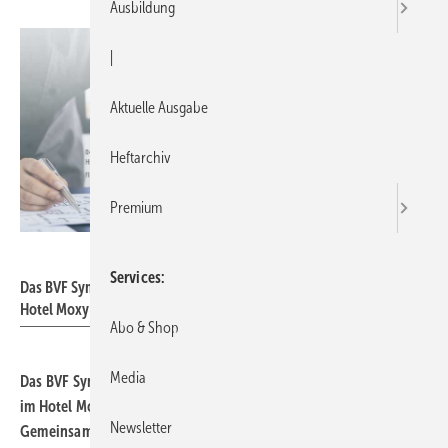
Ausbildung
|
Aktuelle Ausgabe
Heftarchiv
Premium
BVF
Services
Das BVF Symposium 2026 findet vom 04. bis 05. November 2026 im
Hotel Moxy in Bochum statt.
Abo & Shop
Media
Das BVF Symposium 2026 findet vom 04. bis 05.
November
2026
im Hotel Moxy in Bochum statt. Unter dem Motto „#NT-ready:
Newsletter
Gemeinsam erfolgreich mit Niedertemperatursystemen“