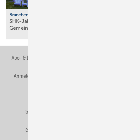
Branchentreffen
SHK-Jahreskongress 2026: Zu­kunft, Netz­werk,
Gemeinschaft
Abo- & Leserservice
AGB
Alle Inhalte chronologisch
Anmelden
Anmeldung & Registrierung
Newsletter
Datenschutz
E-Paper
Editor's choice
Fachbeiträge
Gentner Verlag
Impressum
Karriere bei Gentner
Team
Mediaservice