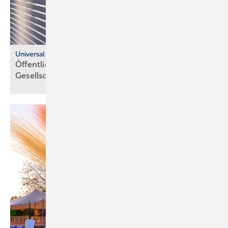
Universal-Design-Referenzprojekte
Öffentliche Sanitärräume für eine viel­fäl­tige
Gesell­schaft