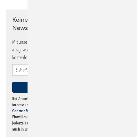
Keine Zeit? Kein Problem mit dem SBZ
Newsletter!
Mit unserem Newsletter erhalten Sie regelmäßig von uns
ausgewählte Informationen und Neuigkeiten, gebündelt und
kostenlos direkt ins Postfach.
Bei Anmeldung zu diesem Newsletter bin ich damit einverstanden, über
interessante Verlags- und Online-Angebote
der Marken der Alfons W.
Gentner Verlag GmbH & Co. KG
informiert zu werden. Diese
Einwilligung kann ich jederzeit widerrufen und eine Abmeldung ist
jederzeit möglich. Informationen zum Umgang mit Daten finden Sie
auch in unserer
Datenschutzerklärung
.