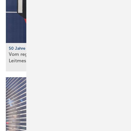
50 Jahre IFH/Intherm
Vom regionalen Bran­chen­treff zur süd­deut­schen
Leit­messe