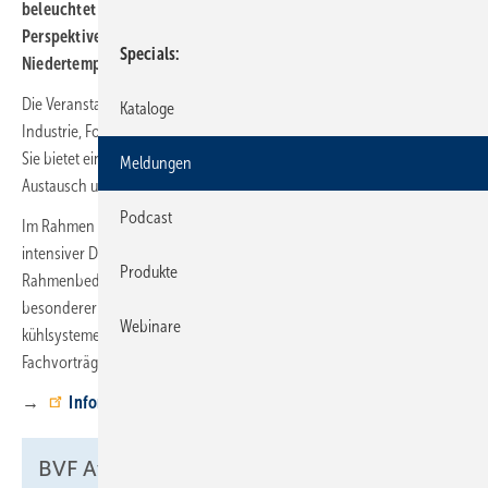
beleuchtet der BVF aktuelle Entwicklungen, Lösungen und
Perspektiven rund um die Transformation hin zu effizienten
Specials
Niedertemperatursystemen.
Die Veranstaltung richtet sich an Expertinnen und Experten aus
Kataloge
Industrie, Forschung, Planung sowie an das ausführende Handwerk.
Sie bietet eine Plattform für Wissenstransfer, interdisziplinären
Meldungen
Austausch und Vernetzung innerhalb der Branche.
Podcast
Im Rahmen des Symposiums erwartet die Teilnehmenden ein
intensiver Dialog zu Marktanforderungen, regulatorischen
Produkte
Rahmenbedingungen und technologischen Innovationen. Ein
besonderer Schwerpunkt liegt auf der Rolle von Flächenheiz- und -
Webinare
kühlsystemen als Schlüsseltechnologie der Wärmewende.
Fachvorträge ergänzen das Programm.
→
Informationen und Anmeldung
BVF Award 2026: Bewerbungen offen