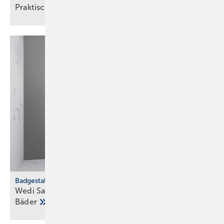
Praktische Hilfs­mittel für
Hand­werker
Badgestaltung
Wedi Sanwell XS: Dusch­wand­mo­dul für klei­ne
Bä­der