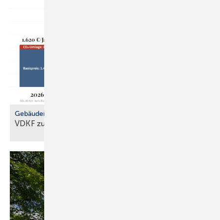
Gebäudemodernisierungsgesetz
VDKF zu
GMG-Eckpunkten