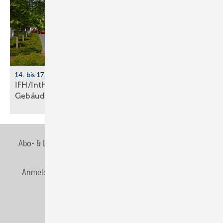
14. bis 17. April 2026, Nürnberg
IFH/Intherm 2026: Sanitär-, Haus- und
Ge­bäu­de­tech­nik
Abo- & Leserservice
AGB
Alle Inhalte chronologisch
Anmelden
Anmeldung & Registrierung
Newsletter
Datenschutz
E-Paper
Editor's choice