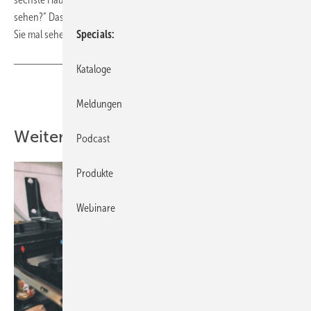
sehen?” Das Ehepaar verneint. Darauf ruft der Architekt: “Da können
Sie mal sehen, wie stabil wir hier gebaut haben.”
Specials
Kataloge
Teilen
Link kopieren
Meldungen
Weitere Inhalte
Podcast
Produkte
Webinare