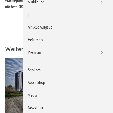
Wärmepumpendoktor Peter Hubacher mussten wir leider auf die
Ausbildung
nächste SBZ-Ausgabe verschieben.
|
Aktuelle Ausgabe
Teilen
Link kopieren
Heftarchiv
Weitere Inhalte
Premium
Services
Abo & Shop
Media
Newsletter