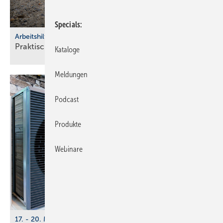
Specials
Arbeitshilfen
Praktische Hilfs­mittel für
Hand­werker
Kataloge
Meldungen
Podcast
Produkte
Webinare
17. - 20. März 2026, Messe Essen