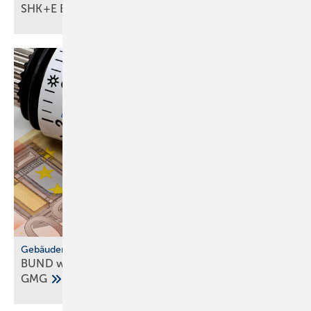
SHK+E Essen 2026: Tech­no­lo­gi­en der
Zu­kunft
Gebäudemodernisierungsgesetz
BUND warnt vor Kos­ten­fal­le durch ge­plan­tes
GMG