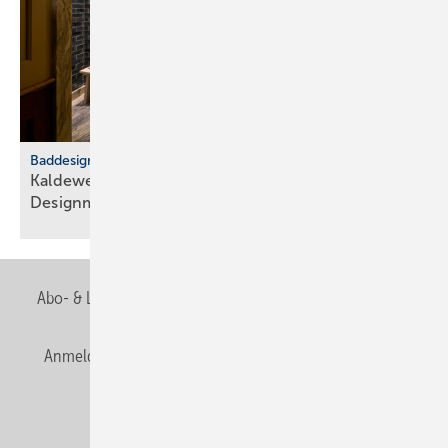
Baddesign
Kaldewei: Badkultur trifft euro­päische
Design­metropolen
Abo- & Leserservice
AGB
Alle Inhalte chronologisch
Anmelden
Anmeldung & Registrierung
Newsletter
Datenschutz
E-Paper
Editor's choice