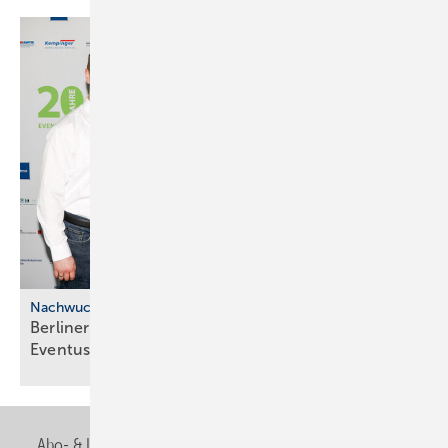
Nachwuchskräfte
Berliner SHK: Frei­spre­chung und
Even­tus­preis-Ju­bi­lä­um
Abo- & Leserservice
AGB
Alle Inhalte chronologisch