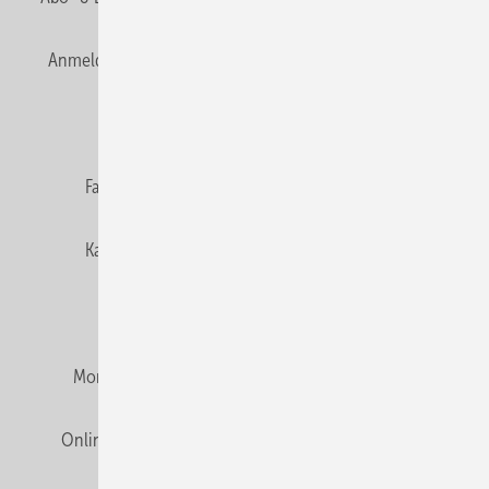
Anmelden
Anmeldung & Registrierung
Newsletter
Datenschutz
E-Paper
Editor's choice
Fachbeiträge
Gentner Verlag
Impressum
Karriere bei Gentner
Team
Mediaservice
Mitgliedschaften und Engagement
Montagezeiten Heizung
Montagezeiten Sanitär
Online Mediadaten
Privacy Manager
RSS-Feed