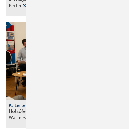
Berlin
Parlamentarischer Kaminabend
Holzöfen als Resilienz­fak­tor der
Wärme­ver­sor­gung