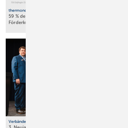
thermondo Wärmepumpen-Monitor
59 % der Haus­be­sit­zer stellen sich gegen
För­der­kür­zungen
Verbände
3. Neujahrsempfang der Klima-Innungen in