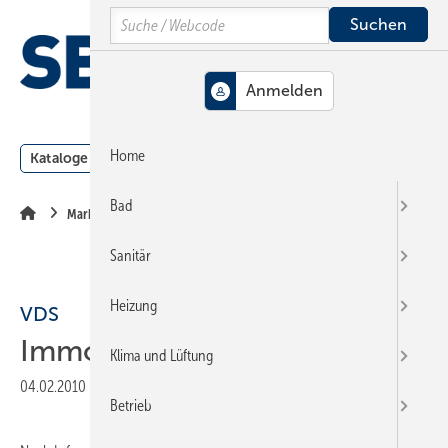
Springe
Springe
Springe
Search
auf
auf
auf
Hauptinhalt
Hauptmenü
SiteSearch
MENÜ
Home
Kataloge
Meldungen
Podcast
Produkte
Webin
Bad
Markt + Trends
Sanitär
Heizung
VDS
Immobilien-Trendstudie
Klima und Lüftung
04.02.2010
|
Veröffentlicht in
Ausgabe 04-2010
|
Druckvorschau
Betrieb