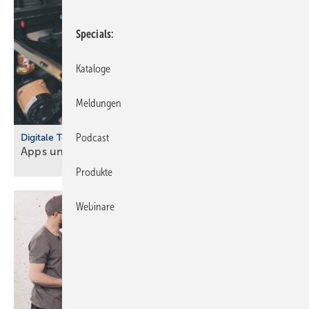
Specials
Kataloge
Meldungen
Podcast
Digitale Tools
Apps und Soft­ware für Hand­werker und
Planer
Produkte
Webinare