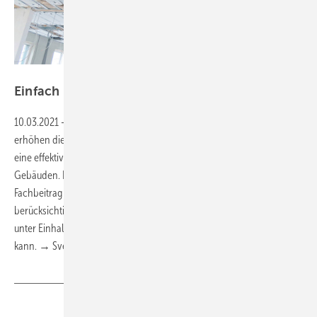
Bild: Uponor
Einfach planen und
montieren
10.03.2021
-
Modulare Kühldecken ▪ Steigende Temperaturen
erhöhen die sommerliche Wärmebelastung in Gebäuden – das macht
eine effektive Raumkühlung nötig, vor allem in gewerblich genutzten
Gebäuden. Eine Lösung sind effiziente Kühldecken. Der nachfolgende
Fachbeitrag zeigt, was Fachhandwerker bei deren Auslegung
berücksichtigen sollten und dass auch die Installation mittlerweile
unter Einhaltung der Gewerketrennung selbst vorgenommen werden
kann. → Sven
Petersen
Teilen
Link kopieren