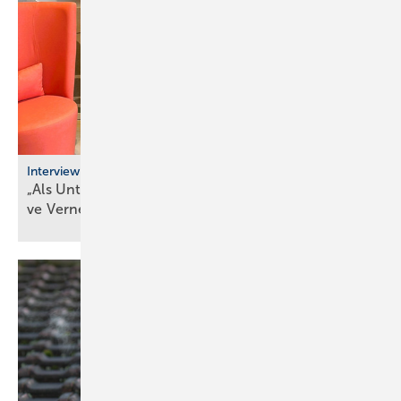
Interview
„Als Unternehmer kann man heute nur durch ak­ti­
ve Ver­net­zung
über­le­ben“