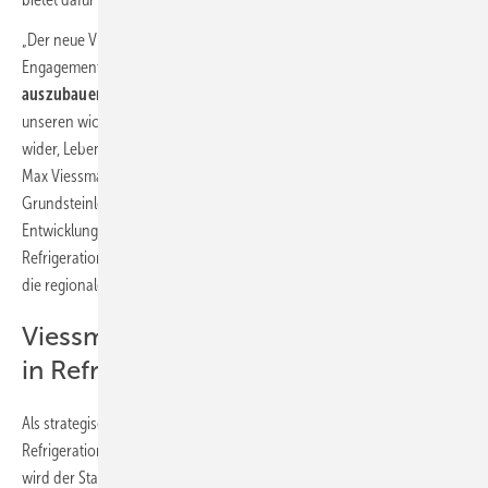
„Der neue Viessmann Standort ist Ausdruck unseres kontinuierlichen
Engagements, den
Bereich Refrigeration Solutions weiter
auszubauen.
Legnica bietet uns eine gute Basis für die Nähe zu
unseren wichtigsten Märkten in Mitteleuropa und spiegelt unser Ziel
wider, Lebensräume für kommende Generationen zu gestalten“, sagte
Max Viessmann, CEO der Viessmann Group, anlässlich der
Grundsteinlegung. „Es wird die Zusammenarbeit und die gemeinsame
Entwicklung unserer Geschäftsbereiche Climate Solutions und
Refrigeration Solutions fördern, da sie beide wichtige Arbeitgeber für
die regionale Bevölkerung sind und den gleichen Standort teilen.“
Viessmann: Größte Einzelinvestition
in Refrigeration Solutions
Als strategische Ergänzung zu den bestehenden Werken von
Refrigeration Solutions in Hof (Deutschland) und Porvoo (Finnland)
wird der Standort Legnica eine noch
größere Nähe zu den Kunden