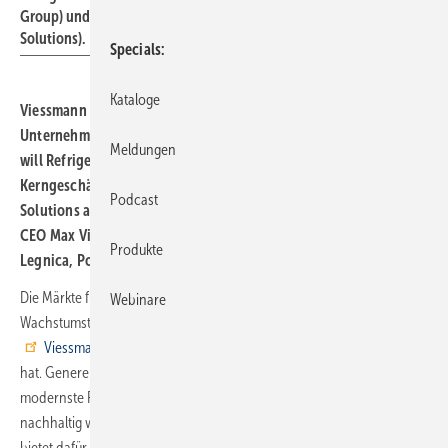
Group) und Frank Winters (CEO Viessmann Refrigeration
Solutions).
Specials
Kataloge
Viessmann baut einen neuen Standort für seinen
Unternehmensbereich Kühllösungen. Das Familienunternehmen
Meldungen
will Refrigeration Solutions mittelfristig zu einem weiteren
Kerngeschäft neben dem traditionellen Geschäftsfeld Climate
Podcast
Solutions ausbauen. Mit der feierlichen Grundsteinlegung durch
CEO Max Viessmann startete der Bau des neuen Standorts in
Produkte
Legnica, Polen.
Die Märkte für Kältetechnik in Mitteleuropa sind wichtige
Webinare
Wachstumstreiber für die kommenden Jahre, weshalb sich
Viessmann
für den Bau des polnischen Standortes entschieden
hat. Generell verfolgt Viessmann Refrigeration Solutions das Ziel,
modernste Produkte zu entwickeln und dabei so effizient und
nachhaltig wie möglich zu arbeiten. Der neue Standort in Legnica
bietet dafür die richtigen Voraussetzungen.