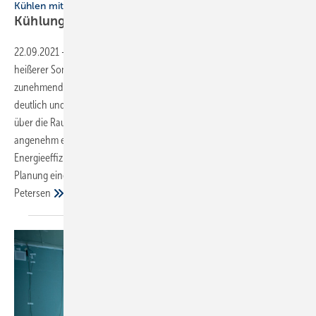
Kühlen mit der Flächenheizung
Kühlung wird wichtig im
Wohnbau
22.09.2021
-
Kühlen mit der Flächenheizung ▪ Angesichts vermehrter
heißerer Sommertage gewinnt der Kühlfall auch im Wohnungsbau
zunehmend an Bedeutung: Eine Kühlung erhöht den Wohnkomfort
deutlich und steigert so auch den Immobilienwert. Die „stille Kühlung“
über die Raumflächen wird von den Bewohnern als besonders
angenehm empfunden. Sie punktet zudem mit einer hohen
Energieeffizienz. Unser Autor erläutert wichtige Aspekte, die bei der
Planung eines Flächenkühlsystems zu beachten sind. → Sven
Petersen