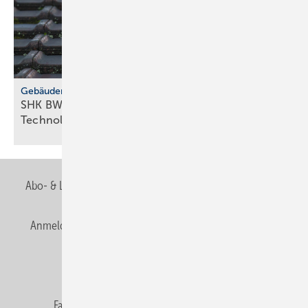
Gebäudemodernisierungsgesetz
SHK BW fordert GMG-Klar­heit und
Tech­no­lo­gie­of­fen­heit
Abo- & Leserservice
AGB
Alle Inhalte chronologisch
Anmelden
Anmeldung & Registrierung
Newsletter
Datenschutz
E-Paper
Editor's choice
Fachbeiträge
Gentner Verlag
Impressum