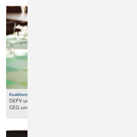
Koalitionsausschuss
DEPV und BWP ap­pel­lie­ren: Kei­nen Um­bruch bei
GEG und
BEG