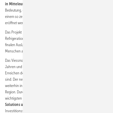
in Mitteleuropa
gewährleisten. Daher ist es von besonderer
Bedeutung, dass die Logistik für die osteuropäischen Märkte von
einem so zentralen Standort aus erfolgt. 2022 soll der neue Standort
eröffnet werden, die Rekrutierung des Teams ist in vollem Gange.
Das Projekt ist die größte Einzelinvestition des Geschäftsbereichs
Refrigeration Solutions seit seiner Gründung im Jahr 2013. In der
finalen Ausbaustufe sollen am neuen Standort in Legnica bis zu 200
Menschen arbeiten.
Das Viessmann-Werk für Klimalösungen in Legnica besteht bereits seit
Jahren und produziert vor allem
Wärmepumpen
, die für das
Erreichen der globalen energie- und klimapolitischen Ziele so wichtig
sind. Der neue Standort ist nur der Anfang, denn Viessmann investiert
weiterhin in erheblichem Umfang in die Weiterentwicklung der
Region. Durch die räumliche Nähe der beiden größten und
wichtigsten Geschäftsbereiche des Unternehmens,
Climate
Solutions und Refrigeration Solutions
, werden große
Investitionssynergien genutzt. ■