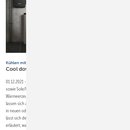
Bild: Buderus
Kühlen mit der Wärmepumpe
Cool
down
01.12.2021
-
Kühlen mit der Wärmepumpe ▪ Reversible Luft/Wasser-
sowie Sole/Wasser-Wärmepumpen haben vielen anderen
Wärmeerzeugern eines voraus: Sie liefern nicht nur Wärme, sondern
lassen sich an heißen Tagen auch zum Kühlen nutzen. Insbesondere
in neuen oder sanierten Niedrigenergiehäusern mit Fußbodenheizung
lässt sich der Wohnkomfort im Sommer ­spürbar erhöhen. Unser Autor
erläutert, was sich hinter den Begriffen aktive, passive, dynamische