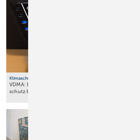
Klimaschutz
VDMA: Effiziente Sanitär­tech­nik macht Klima­
schutz
bezahlbar