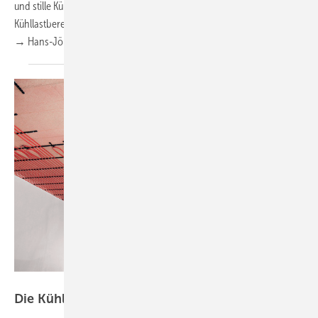
und stille Kühlung verbirgt. Und er erklärt, wie sich eine vereinfachte
Kühllastberechnung für ­einen effizienten Betrieb durchführen lässt.
→ Hans-Jörg
Risse
BDH
Die Kühlung unter die Decke
bringen