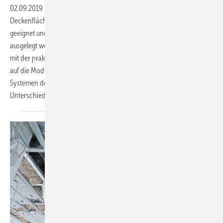
02.09.2019
-
Deckenkühlung in Wohngebäuden – SBZ-Serie, Teil 2
Deckenflächen sind für die Kühlung von Innenräumen besonders gut
geeignet und können für unterschiedliche Leistungsbereiche
ausgelegt werden. Der zweite Teil dieser Artikelserie beschäftigt sich
mit der praktischen Umsetzung und setzt dabei einen Schwerpunkt
auf die Modernisierung. Er stellt die Bauweisen und -arten von
Systemen der Deckenheizung/-kühlung vor und zeigt die
Unterschiede in der Montage und im Bauablauf.
Frank
Hartmann