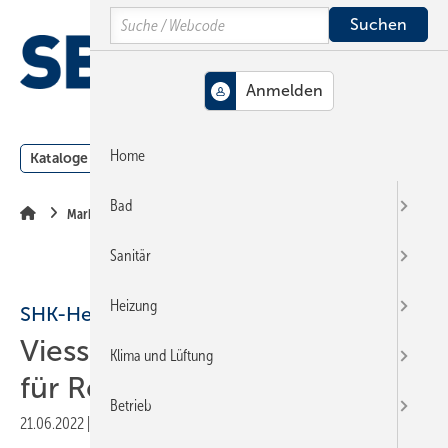
Springe
Springe
Springe
Search
auf
auf
auf
Hauptinhalt
Hauptmenü
SiteSearch
MENÜ
Home
Kataloge
Meldungen
Podcast
Produkte
Webin
Bad
Markt + Trends
Sanitär
Heizung
SHK-Hersteller
Viessmann: Neuer Standort
Klima und Lüftung
für Refrigeration Solutions
Betrieb
21.06.2022
|
Druckvorschau