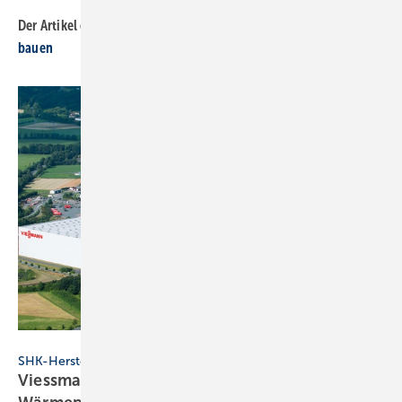
Der Artikel gehört zur
SBZ-Themenseite SHK-TGA-Hersteller
bauen
Viessmann
SHK-Hersteller
Viessmann investiert 1 Mrd. Euro mit Fokus