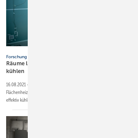
Fraunhofer IBP
Forschung
Räume lassen sich auch über Heizkörper
kühlen
16.08.2021
-
Kann man über normale Heizkörper, Radiatoren und
Flächenheizungen mit Wärmepumpen im Umkehrbetrieb Räume
effektiv kühlen? Das IBP hat dies
analysiert.