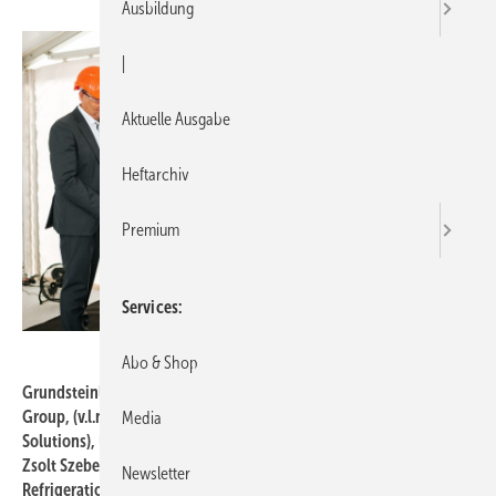
Ausbildung
|
Aktuelle Ausgabe
Heftarchiv
Premium
Services
Viessmann
Abo & Shop
Grundsteinlegung durch Max Viessmann, CEO der Viessmann
Group, (v.l.n.r.) Joachim Schlichtig (CTO Viessmann Refrigeration
Media
Solutions), Udo Laeis (CSO Viessmann Refrigeration Solutions),
Zsolt Szebenyi (Managing Director and Project Manager Viessmann
Newsletter
Refrigeration Solutions Legnica), Max Viessmann (CEO Viessmann