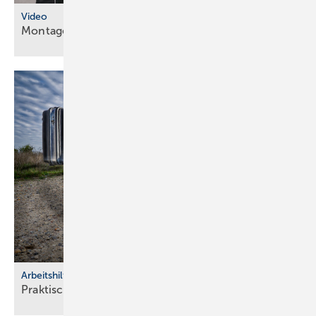
Video
Montageanleitungen fürs
SHK-Fachhandwerk
Arbeitshilfen
Praktische Hilfs­mittel für
Hand­werker