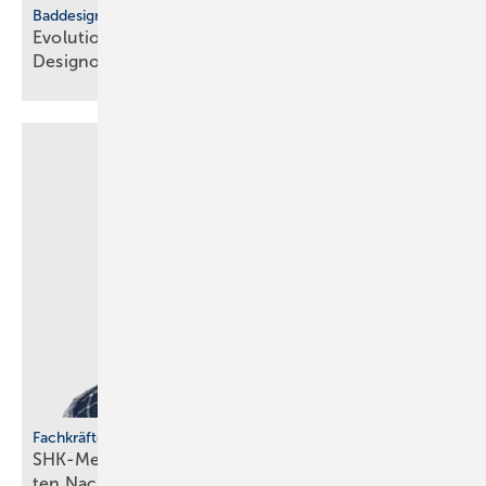
Baddesign
Evolution des Ba­de­zim­mers: Vom Zweck­raum zum
De­sign­ob­jekt
Fachkräfteentwicklung
SHK-Meisterförderung: Rücken­wind für enga­gier­
ten
Nachwuchs