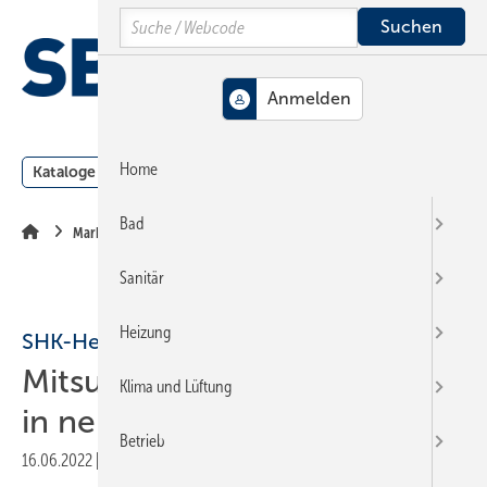
Springe
Springe
Springe
Search
auf
auf
auf
Hauptinhalt
Hauptmenü
SiteSearch
MENÜ
Home
Kataloge
Meldungen
Podcast
Produkte
Webin
Bad
Markt + Trends
Sanitär
Heizung
SHK-Hersteller
Mitsubishi Electric investiert
Klima und Lüftung
in neues Werk in der Türkei
Betrieb
16.06.2022
|
Druckvorschau