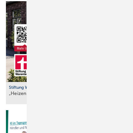
Stiftung Warentest
„Heizen mit Wär­me­pum­pen güns­ti­ger als
Gas“