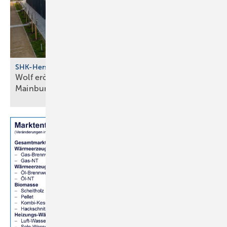
SHK-Hersteller
Wolf eröff­net modernes Bil­dungs­zent­rum in
Main­burg