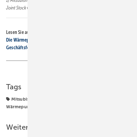
1) Mitsubishi Electric Air Conditioning Systems Manufacturing Turkey
Joint Stock Company ■
Lesen Sie auch:
Die Wärmepumpe im unsanierten Ein- und Mehrfamilienhaus
Geschäftsfeld Wärmepumpe: Neue Technik – neue Möglichkeiten
Teilen
Link kopieren
Tags
Mitsubishi Electric
SHK-TGA-Hersteller bauen
Wärmepumpe
Weitere Inhalte