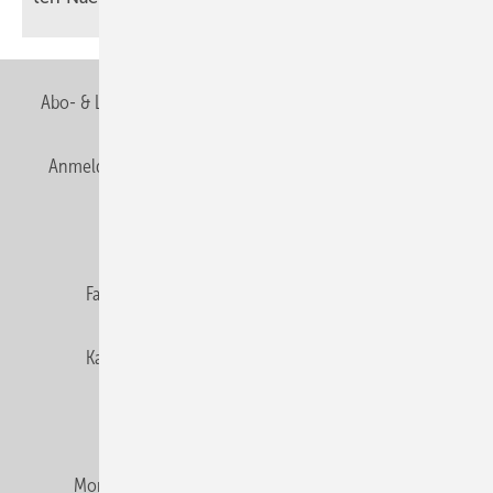
Abo- & Leserservice
AGB
Alle Inhalte chronologisch
Anmelden
Anmeldung & Registrierung
Newsletter
Datenschutz
E-Paper
Editor's choice
Fachbeiträge
Gentner Verlag
Impressum
Karriere bei Gentner
Team
Mediaservice
Mitgliedschaften und Engagement
Montagezeiten Heizung
Montagezeiten Sanitär