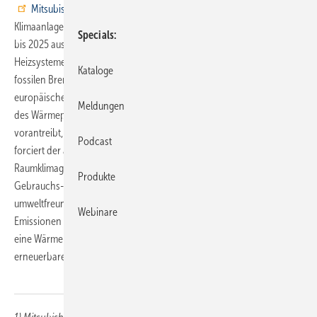
Mitsubishi Electric
baut sein globales Heizungs-, Lüftungs- und
Klimaanlagengeschäft (HVAC) im Rahmen einer Expansionsstrategie
Specials
bis 2025 aus, die sich insbesondere auf den europäischen Markt für
Heizsysteme konzentriert. Herkömmliche Kesselheizungen, die auf
Kataloge
fossilen Brennstoffen basieren, werden im Einklang mit der
europäischen Dekarbonisierungspolitik, die das schnelle Wachstum
Meldungen
des Wärmepumpenmarktes in der Türkei und in ganz Europa
vorantreibt, schnell durch Wärmepumpen ersetzt. Unterdessen
Podcast
forciert der anhaltende Klimawandel die steigende Nachfrage nach
Raumklimageräten, die von lokalen Verbrauchern zunehmend als
Produkte
Gebrauchs- und nicht als Luxusartikel angesehen werden. Zu den
umweltfreundlichen Maßnahmen zur Reduzierung der CO
-
2
Webinare
Emissionen in der Anlage gehören eine verbesserte Wärmedämmung,
eine Wärmerückgewinnung aus der Abluft und die effektive Nutzung
erneuerbarer Energien.