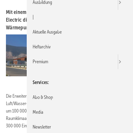
Ausbildung
Mit einem neuen Werk in der Türkei will Mitsubishi
|
Electric die wachsende Nachfrage nach Luft/Wasser-
Wärmepumpen und Raumklimaanlagen bedienen.
Aktuelle Ausgabe
Heftarchiv
Premium
Mitsubishi Electric
Services
1)
Die Erweiterung wird die jährliche Kapazität von MACT
für
Abo & Shop
Luft/Wasser-Wärmepumpen auf 300 000 Einheiten, eine Steigerung
um 100 000 Einheiten gegenüber der derzeitigen Kapazität, und für
Media
Raumklimaanlagen auf 1 100 000 Einheiten, eine Steigerung um
300 000 Einheiten, erhöhen. Die Produktion beginnt im Februar 2024.
Newsletter