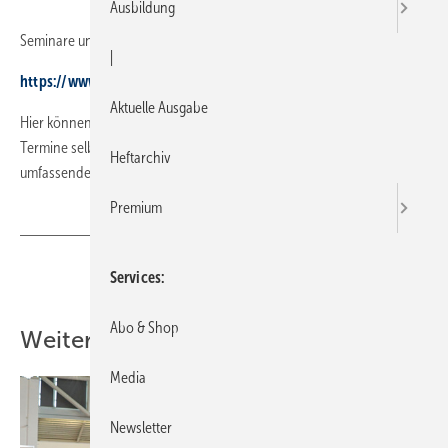
Ausbildung
Seminare und Termine finden Sie in der Seminardatenbank
|
https://www.sbz-online.de/
Aktuelle Ausgabe
Hier können Hersteller und Organi­sationen Seminare, Inhalte und
Termine selbst einstellen und Handwerkern und Planern ­einen
Heftarchiv
umfassenden Überblick ermöglichen.
Premium
Teilen
Link kopieren
Services
Abo & Shop
Weitere Inhalte
Media
Newsletter