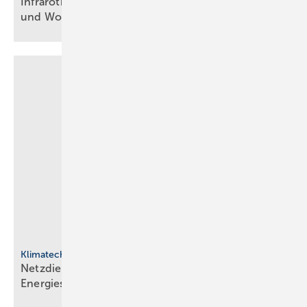
Infrarotheizung: Bau­stein für be­zahl­ba­res Bau­en
und
Woh­nen
Klimatechnik
Netzdienliche HLK-Sys­te­me: Neue Rol­le im
En­er­gie­sys­tem