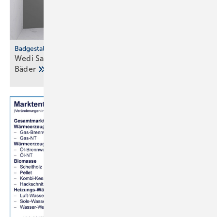
Badgestaltung
Wedi Sanwell XS: Dusch­wand­mo­dul für klei­ne
Bä­der