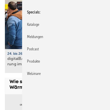
Specials
Kataloge
Meldungen
Podcast
24. bis 26. März 2026, Köln
digitalBAU 2026: BVBS-Programm zur Digi­ta­li­sie­
Produkte
rung im
Bau­wesen
Webinare