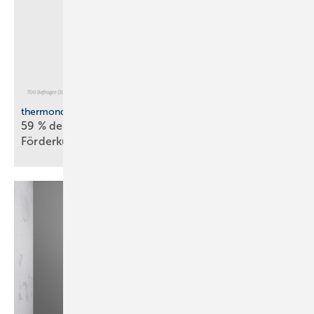
thermondo Wärmepumpen-Monitor
59 % der Haus­be­sit­zer stellen sich gegen
För­der­kür­zungen