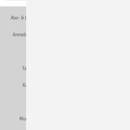
Abo- & Leserservice
AGB
Alle Inhalte chronologisch
Anmelden
Anmeldung & Registrierung
Newsletter
Datenschutz
E-Paper
Editor's choice
Fachbeiträge
Gentner Verlag
Impressum
Karriere bei Gentner
Team
Mediaservice
Mitgliedschaften und Engagement
Montagezeiten Heizung
Montagezeiten Sanitär