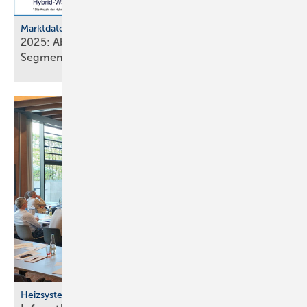
Marktdaten
2025: Absatz von Heiztechnik in 8 von 16
Segmenten im
Minus
Heizsysteme