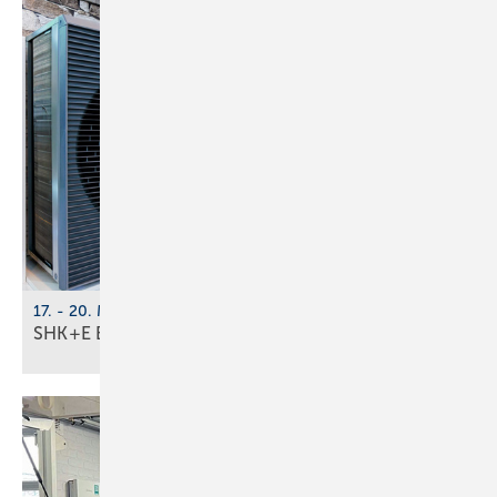
17. - 20. März 2026, Messe Essen
SHK+E Essen 2026: Tech­no­lo­gi­en der
Zu­kunft