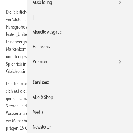
Ausbildung
Die feierliche Enthüllung des neuen Hansgrohe-Kalenders 2011
|
verfolgten am Donnerstag, dem 14. Oktober 2010, 240 Gäste in der
Hansgrohe Aquademie in Schiltach. Das Motto des neuen Kalenders
Aktuelle Ausgabe
lautet „United Shower Pleasure“, zu Deutsch so viel wie „Gemeinsames
Duschvergnügen“. Die Idee dahinter erklärt Joachim Huber, Leiter
Heftarchiv
Markenkommunika­tion: „Wasser weckt dank seiner belebenden Kraft
und der geradezu be­rauschenden Wirkung einen fröhlich-kindlichen
Premium
Spieltrieb in uns – und das nicht zuletzt in einer Gruppe von
Gleichgesinnten.“
Services
Das Team um den Schweizer Fotografen Hanspeter Schneider begab
sich auf die Suche nach interessanten Menschen, die eine
Abo & Shop
gemeinsame Idee, Herkunft oder Aufgabe verbindet sowie nach
Szenen, in denen diese Gruppen ihre Freude an der Begegnung mit
Media
Wasser ausleben konnten. Fündig wurden sie schließlich auf Hawaii,
wo Menschen unterschiedlichster Herkunft seit langem die Kultur
Newsletter
prägen. 15 Gruppen wurden ausgewählt, die in ihrem