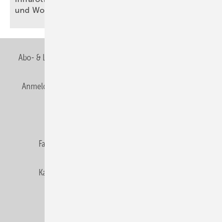
und
Woh­nen
Abo- & Leserservice
AGB
Alle Inhalte chronologisch
Anmelden
Anmeldung & Registrierung
Newsletter
Datenschutz
E-Paper
Editor's choice
Fachbeiträge
Gentner Verlag
Impressum
Karriere bei Gentner
Team
Mediaservice
Mitgliedschaften und Engagement