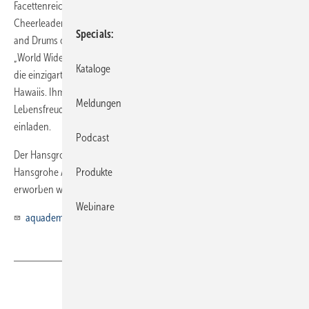
Facettenreichtum kaum unterschiedlicher sein könnten: Von den
Cheerleadern der „Hawaii Pacific University“ über die „Celtic Pipes
Specials
and Drums of Hawaii“ mit Dudelsäcken bis zu den Fensterputzern der
„World Wide Window Cleaning Inc.“ Hanspeter Schneider inszenierte
Kataloge
die einzig­artig-kuriosen Gruppen in der vulkanischen Landschaft
Hawaiis. Ihm gelangen magische Momente voller Dusch- und
Meldungen
Lebensfreude, die den Betrachter auf eine Bilderreise durch das Jahr
einladen.
Podcast
Der Hansgrohe-Kalender 2011 kann ab sofort direkt bei der
Hansgrohe Aquademie zum Preis von 18,– Euro inklusive Versand
Produkte
erworben werden: Telefon (0 78 36) 51-32 72 oder E-Mail an
Webinare
aquademie@hansgrohe.com
Teilen
Link kopieren