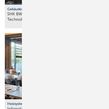
Gebäudemodernisierungsgesetz
SHK BW fordert GMG-Klar­heit und
Tech­no­lo­gie­of­fen­heit
Heizsysteme
Infrarotheizung: Bau­stein für be­zahl­ba­res Bau­en