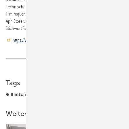
Technische Hintergründe finden sich ebenso wie kurze
Filmfrequenzen zur Erläuterung der Produkte. Die App gibt's im Apple
App Store und bei ­Google Play. Dort findet man sie unter dem
Stichwort Schräder oder BImSchV.
https://www.schraeder.com/
Teilen
Link kopieren
Tags
BImSchV
Weitere Inhalte