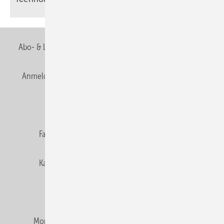
Abo- & Leserservice
AGB
Alle Inhalte chronologisch
Anmelden
Anmeldung & Registrierung
Newsletter
Datenschutz
E-Paper
Editor's choice
Fachbeiträge
Gentner Verlag
Impressum
Karriere bei Gentner
Team
Mediaservice
Mitgliedschaften und Engagement
Montagezeiten Heizung
Montagezeiten Sanitär