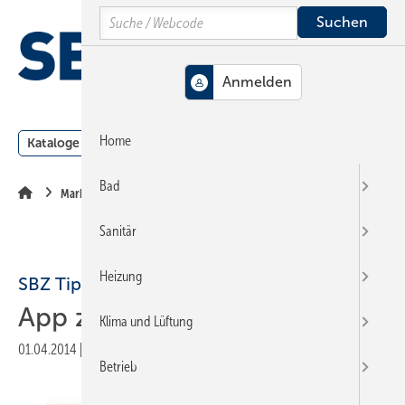
Springe
Springe
Springe
Search
auf
auf
auf
Hauptinhalt
Hauptmenü
SiteSearch
MENÜ
Home
Kataloge
Meldungen
Podcast
Produkte
Webin
Bad
Markt + Trends
Sanitär
Heizung
SBZ Tipp
App zur 1. BImSchV
Klima und Lüftung
01.04.2014
|
Veröffentlicht in
Ausgabe 07-2014
|
Druckvorschau
Betrieb