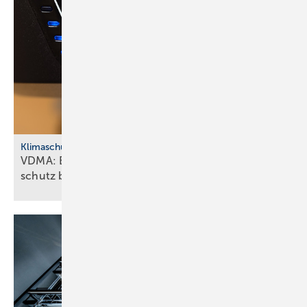
Klimaschutz
VDMA: Effiziente Sanitär­tech­nik macht Klima­
schutz
bezahlbar