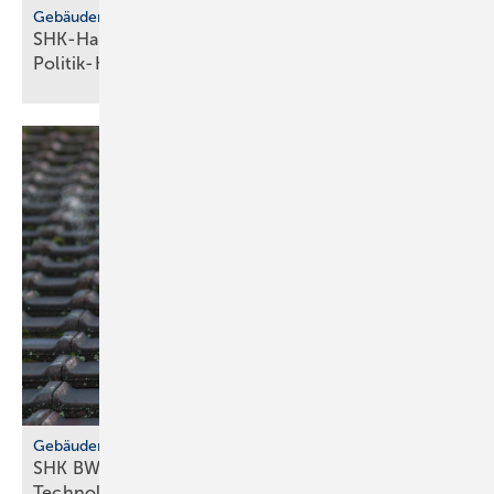
Gebäudemodernisierungsgesetz
SHK-Handwerk: ver­läss­li­che Hei­zungs­wahl statt
Po­li­tik-Hö­rig­keit
Gebäudemodernisierungsgesetz
SHK BW fordert GMG-Klar­heit und
Tech­no­lo­gie­of­fen­heit