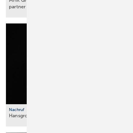
MHK Group: Der erste Bad & Body-Franchise­
partner legt
los
Nachruf
Hansgrohe Group trauert um Klaus
Grohe