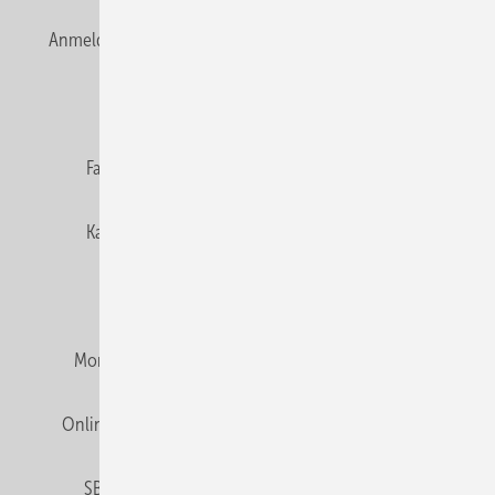
Anmelden
Anmeldung & Registrierung
Newsletter
Datenschutz
E-Paper
Editor's choice
Fachbeiträge
Gentner Verlag
Impressum
Karriere bei Gentner
Team
Mediaservice
Mitgliedschaften und Engagement
Montagezeiten Heizung
Montagezeiten Sanitär
Online Mediadaten
Privacy Manager
RSS-Feed
SBZ abonnieren
Veranstaltungen / Webinare