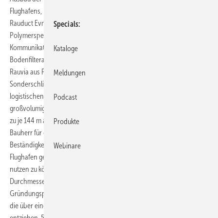
Flughafens, kamen insgesamt 72000 m des Kabelschutzrohres
Rauduct Evmr von Rehau zum Einsatz. Darüber hinaus lieferte der
Specials
Polymerspe­zialist für die Anbindung der Informations- und
Kommunikationssysteme weitere 440000 m Kabelschutzrohre. Für die
Kataloge
Bodenfilteranlage wurden über 9000 m des Kanalverbundrohres
Rauvia aus PE-HD mit einer eigens für den Kunden entwickelten
Meldungen
Sonderschlitzung als Sickerrohrleitungen eingesetzt. Um die
logistischen Herausforderungen bewältigen zu können, wurden die
Podcast
großvolumigen Rohre wöchentlich mit fünf bis sechs LKW-Ladungen
zu je 144 m angeliefert. Bei der Entwässerung entschied sich der
Produkte
Bauherr für die Kanalrohre Awadukt PP, die wegen ihrer chemischen
Beständigkeit und Belastbarkeit bis SLW 60 für den Einsatz auf einem
Webinare
Flughafen geeignet sind. Um die Energie der Erdwärme sinnvoll
nutzen zu können, wurde das Terminal mit 318 Energiepfählen à 1,2 m
Durchmesser versehen. Hierbei wurden in die 10 bis 15 m langen
Gründungspfähle des Gebäudes Erdwärmekollektorrohre integriert,
die über einen geschlossenen Kreislauf dem Untergrund Wärme
entziehen. 51000 m der Raugeo Collect Rohre aus PE-Xa sorgen so für