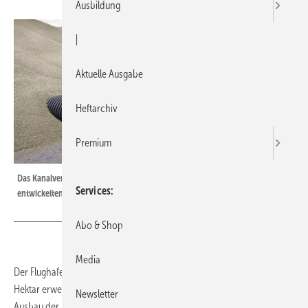
Ausbildung
|
Aktuelle Ausgabe
Heftarchiv
Premium
Das Kanalverbundrohr Rauvia wurde mit einer eigens für den Kunden
Services
entwickelten Sonderschlitzung versehen.
Abo & Shop
Media
Der Flughafen Berlin Schönefeld wird derzeit um eine Fläche von 970
Hektar erweitert und später insgesamt 1470 Hektar umfassen. Beim
Newsletter
Ausbau der BBI-Nordbahn, der südlichen Start- und Landebahn des