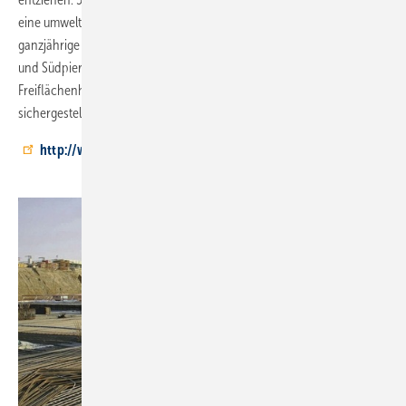
eine umweltfreundliche Beheizung des Terminalgebäudes. Die
ganzjährige Schnee- und Eisfreiheit der Rampenauffahrten der Nord-
und Südpiers wird darüber hinaus durch eine 1700 m² große
Freiflächenheizung mit insgesamt 7200 m Rautherm S Rohren
sichergestellt.
http://www.rehau.de