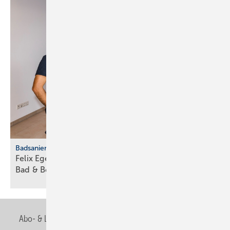
Badsanierung
Felix Eger startet als jüngster Fran­chise­neh­mer von
Bad &
Body
Abo- & Leserservice
AGB
Alle Inhalte chronologisch