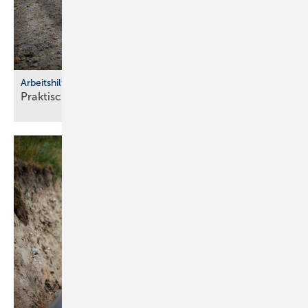
Arbeitshilfen
Praktische Hilfs­mittel für
Hand­werker