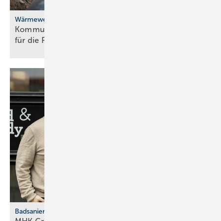
Wärmewende
Kommunale Wärme­pla­nung: BBSR-Studie Weck­ruf
für die
Poli­tik
Badsanierung