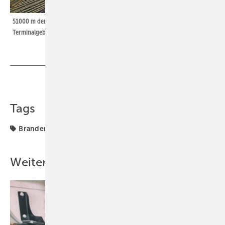
51000 m der Raugeo Collect Rohre aus PE-Xa sorgen für die Beheizung des
Terminalgebäudes.
Teilen
Link kopieren
Tags
Brandenburg
Weitere Inhalte