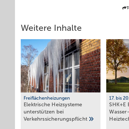
T
Weitere Inhalte
Freiflächenheizungen
17. bis 2
Elektrische Heizsysteme
SHK+E E
unter­stützen bei
Wasser-
Ver­kehrs­siche­rungs­pflicht
Heiztec