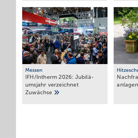
Messen
Hitzesch
IFH/Intherm 2026: Ju­bi­lä­
Nachfra
ums­jahr ver­zeich­net
an­lagen
Zu­wäch­se