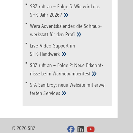
SBZ ruft an – Folge 5: Wie wird das
SHK-Jahr
2026?
Wera Adventskalender: die Schraub­
werk­statt für den
Pro­fi
Live-Video-Support im
SHK-Handwerk
SBZ ruft an – Folge 2: Neue Erkennt­
nisse beim
Wärme­pumpen­test
SFA Sanibroy: neue Web­site mit erwei­
terten
Services
© 2026 SBZ