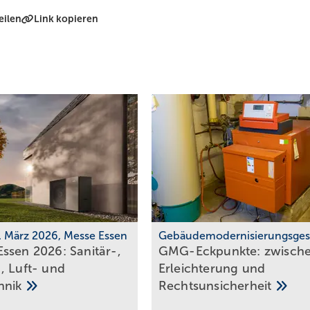
eilen
Link kopieren
0. März 2026, Messe Essen
Gebäudemodernisierungsges
ssen 2026: Sanitär-,
GMG-Eckpunkte: zwi­sch
, Luft- und
Er­leich­te­rung und
hnik
Rechts­un­si­cher­heit