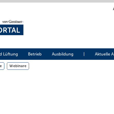
d Lüftung
Betrieb
Ausbildung
|
Aktuelle 
e
Webinare