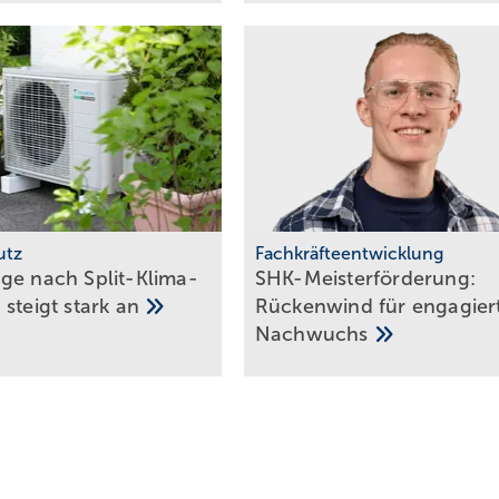
utz
Fachkräfteentwicklung
ge nach Split-Klima­
SHK-Meisterförderung:
 steigt stark
an
Rücken­wind für enga­gier­
Nachwuchs