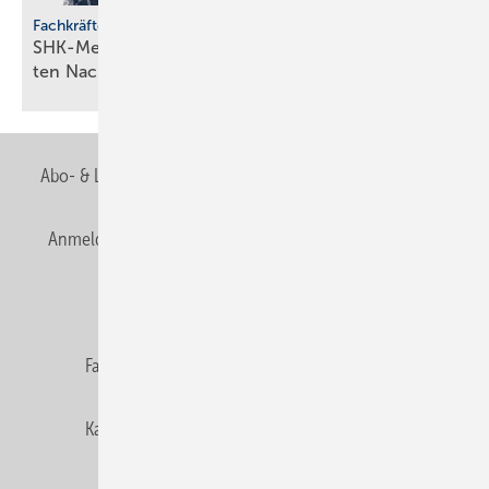
Fachkräfteentwicklung
SHK-Meisterförderung: Rücken­wind für enga­gier­
ten
Nachwuchs
Abo- & Leserservice
AGB
Alle Inhalte chronologisch
Anmelden
Anmeldung & Registrierung
Newsletter
Datenschutz
E-Paper
Editor's choice
Fachbeiträge
Gentner Verlag
Impressum
Karriere bei Gentner
Team
Mediaservice