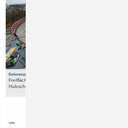
Referenzprojekt
Freiflächenheizung für ganz­jäh­rige
Hub­schrau­ber­lan­dun­gen