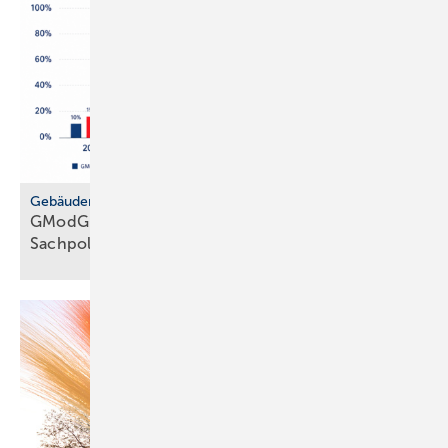
Gebäudemodernisierungsgesetz
GModG: SHK-Handwerk kriti­siert feh­lende
Sach­politik