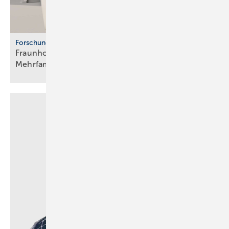
Forschung
Fraunhofer ISE: Propan-Wärme­pum­pen für
Mehr­fa­mi­lien­häuser