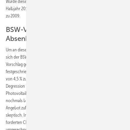
Würde diese deutlich ausfallen, erwartet Hoehner für das zweite
Halbjahr 2010 eher einen Rückgang bei den Zubauzahlen im Vergleich
zu 2009.
BSW-Vorschlag zur weiteren
Absenkung der PV-Vergütung
Um an diesem Punkt in die Diskussion mit der Politik einzusteigen, hat
sich der BSW mit seinen Mitgliedern auf einen gemeinsamen
Vorschlag geeinigt. Demnach könnte es zusätzlich zu der im EEG
festgeschriebenen Degression zum 1. Januar von 9 bzw. 11 % eine
von 4,5 % zum 1. Juli geben. Damit würde die Hälfte der vorgesehenen
Degression für 2011 vorgezogen. Zum 1. Januar 2011 würde dann die
Photovoltaik-Förderung um weitere 4,5 % sowie je nach Zubau
nochmals bis zu 5 % abgesenkt werden. Ob sich die Politik mit diesem
Angebot zufrieden geben wird, sehen insbesondere die Analysten
skeptisch. Im Rahmen der Diskussion um den Koali­tionsvertrag
forderten CDU Politiker einen Sonderabschlag von 10 Eurocent, was
umgerechnet eine Senkung der Förderung um 30 % bedeutet hätte.