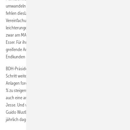
umwandeln lassen. Dem ZVSHK-Hauptgeschäftsführer Elmar Esser
fehlen diesbezüglich klare Signale aus der Politik. „Wir haben eine
Vereinfachung der Förderung wie beispielsweise durch Steuerer­
leichterungen gefordert, die jetzt wieder nicht kommen. Es wurde
zwar am MAP ­festgehalten, aber die Töpfe reichen nicht aus“, betonte
Esser. Für ihn müsse im Be­reich der solaren Wärme einfache und
greifende Anreize geschaffen werden, die für ­Installateure und
Endkunden auch nach­vollziehbar sind.
BDH-Präsident Klaus Jesse ging in seinen Forderungen noch einen
Schritt weiter, indem er eine Verdopplung der jährlich installierten
Anlagen forderte. „Um die Moder­nisierungsquote von derzeit 3 auf 6
% zu ­steigern, brauchen wir doppelt so viel Fördergeld wie heute und
auch eine andere Verfahrensweise mit den Bestandsbauten“, so
Jesse. Und wie sieht das Bundesumweltministerium den Vorstoß? Dr.
Guido Wustlich wertete die Aufstockung des MAP auf 500 Mio. Euro
jährlich dagegen als Erfolg.