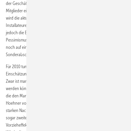
der Geschäftsklimaindex von EuPD Research, den der BSW für seine
Mitglieder einmal pro Quartal unter Installateuren erheben lässt. Zwar
wird die aktuelle Geschäftslage im Bereich der Photovoltaik von den
Installateuren derzeit noch als sehr gut eingeschätzt. Betrachtet man
jedoch die Erwartungen für die Zukunft, dann herrscht marktweiter
Pessimismus vor. Zwar hoffen die Installateure für das erste Halb­jahr
noch auf ein starkes Wachstum. Aber mit einem drohenden
Sonderabschlag zum 1. Juli könnte der Markt stark gebremst ­werden.
Für 2010 tun sich auch die Experten schwer, eine konkrete
Einschätzung über die Entwicklung des Photovoltaikmarktes zu geben.
Zwar ist man sich einig, dass das 1. Halbjahr sehr vielversprechend
werden könnte. Ab der Jahresmitte sind noch zu viele Faktoren unklar,
die den Markt beeinflussen könnten. Nach Aussage von Markus
Hoehner von EuPD Research sind viele Unternehmen nach der
starken Nachfrage in den vergangenen Monaten bis zum ersten oder
sogar zweiten Quartal 2010 komplett ausverkauft. Hoehner sieht hier
Vorzieheffekte vor der diskutierten Sonderabsenkung zum 1. Juli 2010.