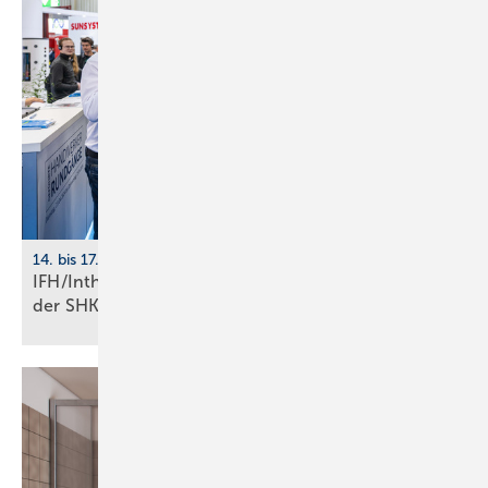
14. bis 17. April 2026, Nürnberg
IFH/Intherm: 400+ Aus­stel­ler zei­gen die Zu­kunft
der
SHK-Branche