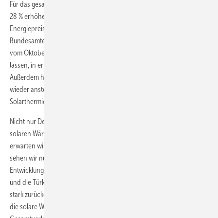
Für das gesamte Jahr 2009 könne sich der Rückgang sogar noch auf
28 % erhöhen. Gründe dafür seien zum einen die deutlich gefallenen
Energiepreise, die nach Berechnungen des statistischen
Bundesamtes im September um 7,6 % unter den Vergleichswerten
vom Oktober 2008 lagen. Diese Entwicklung habe Endkunden zögern
lassen, in erneuerbare Energien zu investieren, erklärte Jäger.
Außerdem hätten viele verdrängt, dass die Energiepreise künftig
wieder ansteigen werden. Hinzu komme noch der Wettbewerb der
Solarthermie mit anderen Energieformen.
Nicht nur Deutschland, sondern auch ganz Europa ist im Bereich der
solaren Wärme von der rückläufigen Entwicklung betroffen. „Hier
erwarten wir einen Einbruch von rund 15 %. Nach 4,6 Mio. m² in 2008
sehen wir nur noch 3,95 Mio. m² in 2009“, so Jäger über die
Entwicklung. Besonders stark getroffen habe es Länder wie Spanien
und die Türkei, wo die Bauleistungen bedingt durch die Finanzkrise
stark zurückgegangen sind. Ähnlich wie bei Solarstrom strebe auch
die solare Wärme inzwischen einen Anteil von 1 % vom