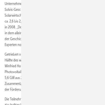
Unternehmens zur Jahresmitte. Insgesamt erwartet Helmut Jäger,
Solvis-Geschäftsführer und 2. Vorsitzender des Bundesverband
Solarwirtschaft (BSW), für 2009 ein Marktwachstum von einem GW auf
ca. 2,6 bis 2,8 GW in 2009 – nach 1,6 GW neu verbauter Solaranlagen
in 2008. „Der Markt ist im Sommer stark angewachsen. Das 3. Quartal,
in dem alleine 900 MW verbaut wurden, war damit das beste Quartal
der Geschichte. Insgesamt ist damit weit mehr verbaut worden, als
Experten noch Anfang des Jahres erwartet haben“, so Jäger.
Getrieben von der positiven Entwicklung in Deutschland, wo fast die
Hälfte des weltweiten Zubaus erfolgte, prognostizierte EPIA-Präsident
Winfried Hoffmann für dieses Jahr einen weltweiten
Photovoltaikmarkt von 6,6 bis 6,8 GW. Damit werde gegenüber den
5,6 GW aus 2008 ein leichtes Wachstum erreicht. Und dies trotz des
Zusammenbruchs des spanischen Solarmarkts nach der Deckelung
der Förderung.
Die Teilnehmer der Veranstaltung diskutierten auch die Ursachen für
das heftige Wachstum. Nach der Absenkung der Förderung zu Beginn