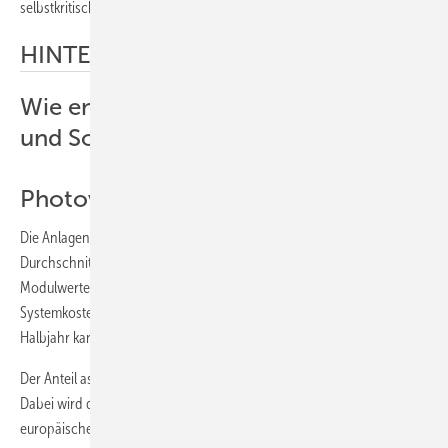
selbstkritisch.
HINTERGRUND
Wie entwickeln sich Photovoltaik
und Solarthermie in 2010?
Photovoltaik
Die Anlagenpreise werden nach Ansicht der Experten in 2010 im
Durchschnitt nicht mehr so stark fallen, wie 2009. Der Anteil des
Modulwertes am Anlagenpreis nimmt weiter ab, da sich
Systemkostenanteile wie Kabel und Gestelle erhöhen werden. Im 1.
Halbjahr kann es kurzfristig auch zu Preissteigerungen kommen.
Der Anteil asiatischer Module wird in Deutschland weiter zunehmen. ­
Dabei wird die Qualität der großen Markenfirmen gleichwertig zu
europäischen Modulen eingestuft.