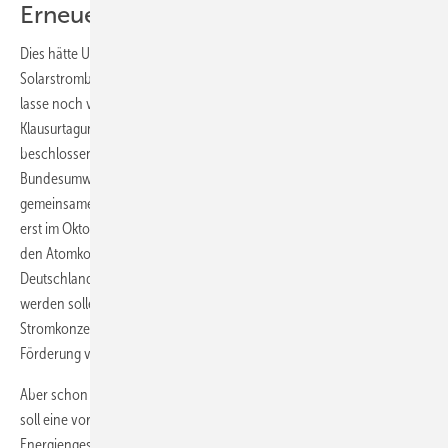
Erneuerbaren Energiengesetzes
Dies hätte Unsicherheiten zur Folge, die vor allem in den
Solarstrombereich hineinreichen. Der Vertrag sei recht unkonkret und
lasse noch viel Luft zu, nach unten und nach oben. Zwar sei auf der
Klausurtagung der neuen Bundesregierung in Schloss Meseberg
beschlossen worden, dass das vorgesehene Energiekonzept vom
Bundesumwelt- und vom Bundeswirtschaftsministerium
gemeinsamen entwickelt werden soll. Allerdings werde das Konzept
erst im Oktober 2010 vorliegen. Bis dahin stünden Verhandlungen mit
den Atomkonzernen E.ON, RWE, EnBW und Vattenfall an, die in
Deutschland 17 Kernkraftwerke betreiben, deren Laufzeiten verlängert
werden sollen. Der Großteil der Extra-Milliardengewinne der
Stromkonzerne aus längeren Laufzeiten soll in einen Fonds zur
Förderung von Energie aus Sonne, Wasser und Wind fließen.
Aber schon vorher, nach der Landtagswahl in Nordrhein-Westfalen,
soll eine vorgezogene Überprüfung des Erneuerbaren
Energiengesetzes (EEG) erfolgen. Bis dahin wird es einen Dialog mit