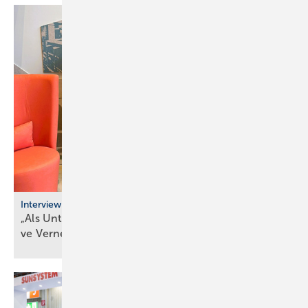
Interview
„Als Unternehmer kann man heute nur durch ak­ti­
ve Ver­net­zung
über­le­ben“