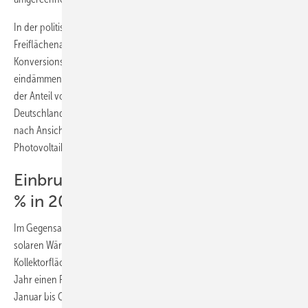
In der politischen Diskussion befinden sich aber auch die
Freiflächenanlagen. Hier würde eine Beschränkung auf sogenannte
Konver­sionsflächen den Marktanteil von Freiflächen insgesamt stark
eindämmen. Derzeit beträgt nach Aussage verschiedener Experten
der Anteil von Freiflächenanlagen rund 17 % an der gesamten in
Deutschland verbauten Modulmenge. Ein langfristiges Wachstum ist
nach Ansicht von Hoehner nur möglich, wenn die Renditen bei
Photovoltaik-Projekten nicht mehr alleine im Vordergrund s­tehen.
Einbruch bei der Solarthermie um 28
% in 2009
Im Gegensatz zur Photovoltaik verlief die Entwicklung im Bereich der
solaren Wärme genau entgegengesetzt. „Nach 2,1 Mio. m²
Kollektorfläche, die 2008 verbaut wurden, erwarten wir für dieses
Jahr einen Rückgang um 26 % – dies lässt sich aus den Zahlen von
Januar bis Oktober bereits ablesen“, erklärte Helmut Jäger vom BSW.