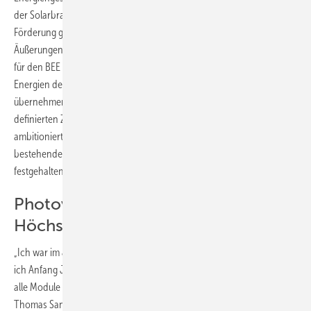
der Solarbranche über die künftige Ausgestaltung der Photovoltaik-
Förderung geben. Aus dem Koalitionsvertrag sowie aus ersten
Äußerungen des neuen Bundesumweltministers Norbert Röttgen ist
für den BEE aber auch positiv ableitbar, dass die erneuerbaren
Energien den Hautpanteil der Stromgestehung in der Zukunft
übernehmen sollen. Dennoch sind für Klusmann die konkret
definierten Ziele aus Sicht der ­Erneuerbaren insgesamt zu wenig
ambitioniert. Auch im Bereich der solaren Wärme werde nur an den
bestehenden Instrumenten wie dem Marktanreizprogramm (MAP),
festgehalten, ohne diese nachhaltig zu ­stärken.
Photovoltaik erreicht historische
Höchstwerte beim Absatz
„Ich war im Juni dieses Jahr in Urlaub. Bis dahin war alles ruhig. Als
ich Anfang Juli wieder in die Firma kam, waren unsere Lager leer und
alle Module verkauft. So etwas habe ich noch nicht erlebt“, beschreibt
Thomas Sanders von der Gehrlicher Solar AG die Situa­tion seines