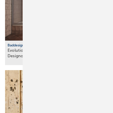
Baddesign
Evolution des Ba­de­zim­mers: Vom Zweck­raum zum
De­sign­ob­jekt