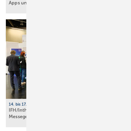
Apps und Soft­ware für Hand­werker und
Planer
14. bis 17. April 2026, Messe Nürnberg
IFH/Intherm 2026: größte Start­up-Fläche der
Messe­ge­schich­te