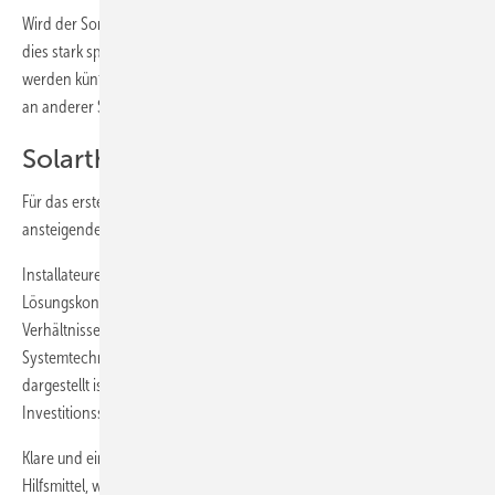
Wird der Sonderabschlag Mitte 2010 höher als 5 % ausfallen, kann
dies stark spezialisierte Hersteller in Bedrängnis bringen. Gewinner
werden künftig die voll integrierten Konzerne sein, die Margenverluste
an anderer Stelle ausgleichen können.
Solarthermie
Für das erste Halbjahr 2010 erwarten Experten wieder eine
ansteigende Nachfrage.
Installateure verkaufen deutlich mehr Anlagen, wenn sie fertige
Lösungskonzepte vorbereitet haben. Das Anpassen an die konkreten
Verhältnisse wird einfacher, wenn die vorgesehene oder mögliche
Systemtechnik bereits grundlegend und beispielhaft optisch
dargestellt ist. Kunden entscheiden hier nach geplanter
Investitionssumme.
Klare und einfache Kommunikation mit dem Endkunden ist wichtig.
Hilfsmittel, wie vorformulierte Marketingtexte, bekommen die SHK-