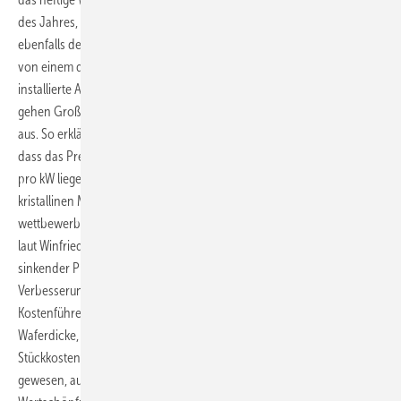
des Jahres, ist das Preisniveau für Module und Komplettanlagen
ebenfalls deutlich abgesunken. Während der BSW für das 3. Quartal
von einem durchschnittlichen Endkundenpreis für eine fertig
installierte Aufdachanlage bis 100 kW von ca. 3135 € pro kW spricht,
gehen Großhändler noch von einem deutlich geringerem Preisniveau
aus. So erklärte Dr. Andreas Hänel, Vorstand der Phoenix Solar AG,
dass das Preisniveau von Systempreisen aktuell knapp unter 3000
pro kW liege. Gerade durch die starken Preissenkungen bei
kristallinen Modulen seien diese jetzt gegenüber Dünnschicht wieder
wettbewerbsfähiger geworden, so Hänel. Das erreichte Wachstum ist
laut Winfried Hoffmann trotz geringerer Einspeisevergütungen und
sinkender Preise im Wesentlichen auf die starken technischen
Verbesserungen zurückzuführen. Getrieben von der
Kostenführerschaft von Dünnschichtmodulen haben sich die
Waferdicke, der Wirkungsgrad von Zellen, der Ausschuss und die
Stückkostendegression deutlich verbessert. Nur so sei es möglich
gewesen, auch die notwendigen Preissenkungen entlang der