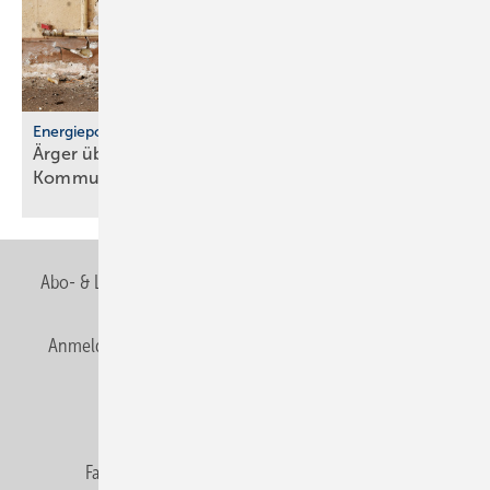
Energiepolitik
Ärger über För­der­stopp und po­li­ti­sche
Kom­mu­ni­ka­ti­on
Abo- & Leserservice
AGB
Alle Inhalte chronologisch
Anmelden
Anmeldung & Registrierung
Newsletter
Datenschutz
E-Paper
Editor's choice
Fachbeiträge
Gentner Verlag
Impressum