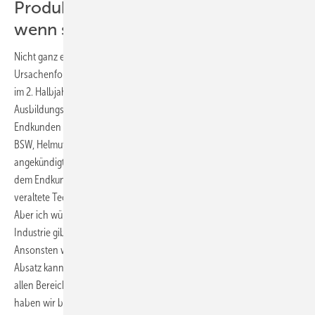
Produktneuheiten nur ankündigen,
wenn sie lieferbar sind
Nicht ganz einig waren sich die Verbandsvertreter bei der
Ursachenforschung für die ­Zurückhaltung der Endkunden beim Kauf
im 2. Halbjahr. So bemängelten Teilnehmer aus dem Plenum, dass der
Ausbildungsstand vieler Handwerksbetriebe nicht ausreiche, um
Endkunden vernünftig zu beraten. Für den Vize-Vorsitzenden des
BSW, Helmut Jäger, liegt das größere Problem woanders: Die ständig
angekündigten technologischen Neuerungen der Industrie würden
dem Endkunden das Gefühl vermitteln, jetzt schon wieder eine
veraltete Technik zu kaufen. „Geld ist trotz Finanzkrise im Markt da.
Aber ich würde mir wünschen, dass es nur noch Ankündigungen der
Industrie gibt, wenn die Produkte auch lieferbar sind“, erklärte Jäger.
Ansonsten würde durch diese Vorgehensweise der gegenwärtige
Absatz kannibalisiert. Außerdem müsse greifbarer und einfacher in
allen Bereichen mit den Endkunden kommuniziert werden. „Dies
haben wir bislang nicht geschafft“, ergänzte Helmut Jäger durchaus