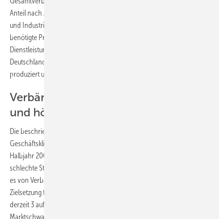
Gesamtverbrauch in Deutschland an. Allerdings bezieht sich dieser
Anteil nach Aussage von Helmut Jäger auf den Verbrauch in Wohn-
und Industriegebäuden. Nicht enthalten seien darin die industriell
benötigte Prozesswärme sowie Wärme für
Dienstleistungsliegenschaften. Seiner Meinung nach könnten in
Deutschland jährlich ohne Probleme rund 3 Mio. m² Kollektorfläche
produziert und verbaut werden.
Verbände fordern eine einfachere
und höhere Förderung
Die beschriebene Entwicklung spiegelt sich auch im
Geschäftsklimaindex von EuPD ­Research. Nach einem guten 1.
Halbjahr 2009 brach der Markt ein, was bei den In­stallateuren
schlechte Stimmung auslöst. Deutliche Forderungen an die Politik gibt
es von Verbandsvertretern der Solarthermie­branche. Oberste
Zielsetzung für die Zukunft solle sein, die Modernisierungsquote von
derzeit 3 auf 6 % zu steigern. Nur so würden sich auch die ständigen
Marktschwankun­gen der letzten Jahre in kontinuierliches Wachstum