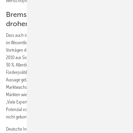
Wertschöpfung mitzugehen.
Bremswirkung in 2010 durch
drohenden Sonderabschlag
Dass auch im nächsten Jahr die weltweite Marktentwicklung wieder
im Wesentlichen von Deutschland abhängt, wurde in verschiedenen
Vorträgen deutlich. So sieht EPIA-Präsident Winfried Hoffmann für
2010 aus Sicht der EPIA durchaus ein weltweites Wachstum von bis zu
30 %. Allerdings bekräftigte Hofmann, dass hierzu eine nachhaltige
Förderpolitik, nicht nur in Deutschland, notwendig sei. Nach seiner
Aussage gebe es Anzeichen, dass sich ein ähnlich gebremstes
Marktwachstum wie in Spanien auch in anderen europäischen
Märkten wie Frankreich, Italien und Griechenland wiederholen könne.
„Viele Experten sagen dem amerikanischen US-Markt ein großes
Potenzial voraus, doch zu dem erhofften Durchbruch ist es noch
nicht gekommen“, meinte der EPIA-Präsident ergänzend.
Deutsche Installateure blicken derzeit kritisch in die Zukunft. Dies zeigt