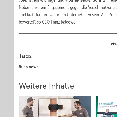
„Dies ist ein wichtiger und
alternativloser Schritt
in ein
Neben unserem Engagement gegen die Verschmutzung d
Triebkraft für Innovation im Unternehmen sein. Alle P
bewertet“, so CEO Franz Kaldewei.
T
Tags
Kaldewei
Weitere Inhalte