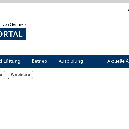
d Lüftung
Betrieb
Ausbildung
|
Aktuelle 
e
Webinare