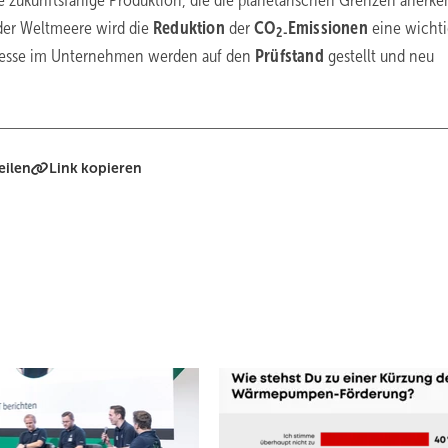
e zukunftsfähige Produktion, die die planetarischen Grenzen anerke
er Weltmeere wird die
Reduktion
der
CO
Emissionen
eine wicht
2-
rozesse im Unternehmen werden auf den
Prüfstand
gestellt und neu
eilen
Link kopieren