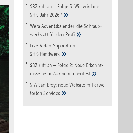
SBZ ruft an – Folge 5: Wie wird das
SHK-Jahr
2026?
Wera Adventskalender: die Schraub­
werk­statt für den
Pro­fi
Live-Video-Support im
SHK-Handwerk
SBZ ruft an – Folge 2: Neue Erkennt­
nisse beim
Wärme­pumpen­test
SFA Sanibroy: neue Web­site mit erwei­
terten
Services