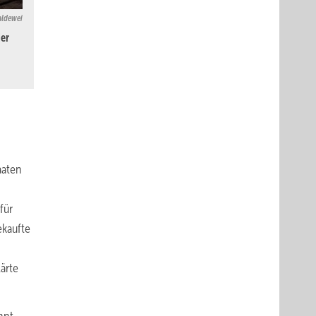
aldewei
der
aaten
für
ekaufte
ärte