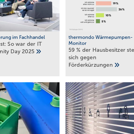
ierung im Fachhandel
thermondo Wärmepumpen-
Monitor
t: So war der IT
59 % der Haus­be­sit­zer st
ity Day
2025
sich gegen
För­der­kür­zungen