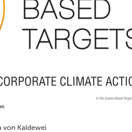
The Science Based Targets
en.
a von Kaldewei