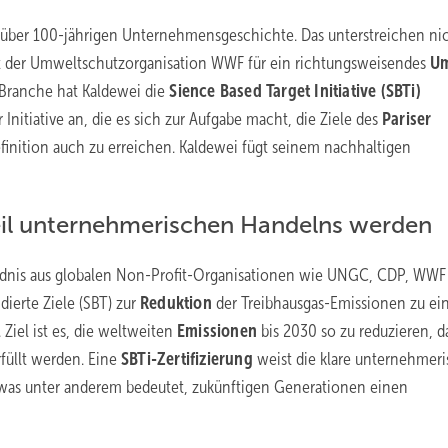
 über 100-jährigen Unternehmensgeschichte. Das unterstreichen ni
it der Umweltschutzorganisation WWF für ein richtungsweisendes
Um
-Branche hat Kaldewei die
Sience Based Target Initiative (SBTi)
 Initiative an, die es sich zur Aufgabe macht, die Ziele des
Pariser
nition auch zu erreichen. Kaldewei fügt seinem nachhaltigen
eil unternehmerischen Handelns werden
ndnis aus globalen Non-Profit-Organisationen wie UNGC, CDP, WWF
dierte Ziele (SBT) zur
Reduktion
der Treibhausgas-Emissionen zu e
iel ist es, die weltweiten
Emissionen
bis 2030 so zu reduzieren, d
füllt werden. Eine
SBTi-Zertifizierung
weist die klare unternehmer
was unter anderem bedeutet, zukünftigen Generationen einen