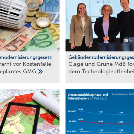
modernisierungsgesetz
Gebäudemodernisierungsges
nt vor Kos­ten­fal­le
Clage und Grüne MdB fo
­plan­tes
GMG
dern
Tech­no­lo­gie­of­fen­he