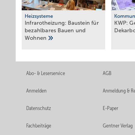
Heizsysteme
Kommuna
Infrarotheizung: Bau­stein für
KWP: Geo
be­zahl­ba­res Bau­en und
De­kar­bo
Woh­nen
Abo- & Leserservice
AGB
Anmelden
Anmeldung & Re
Datenschutz
E-Paper
Fachbeiträge
Gentner Verlag