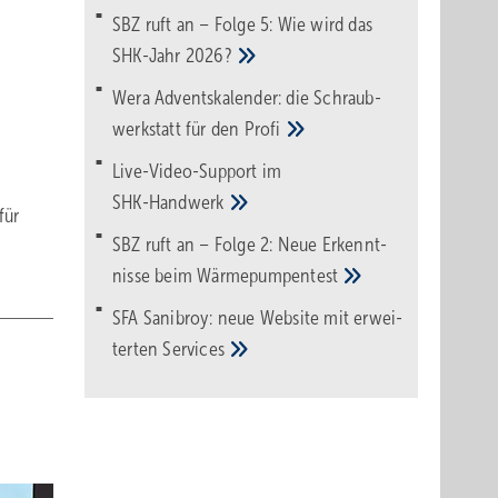
SBZ ruft an – Folge 5: Wie wird das
SHK-Jahr
2026?
Wera Adventskalender: die Schraub­
werk­statt für den
Pro­fi
Live-Video-Support im
SHK-Handwerk
für
SBZ ruft an – Folge 2: Neue Erkennt­
nisse beim
Wärme­pumpen­test
SFA Sanibroy: neue Web­site mit erwei­
terten
Services