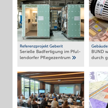
Referenzprojekt Geberit
Gebäude
Serielle Badfertigung im Pful­
BUND war
len­dor­fer
Pfle­ge­zen­trum
durch ge