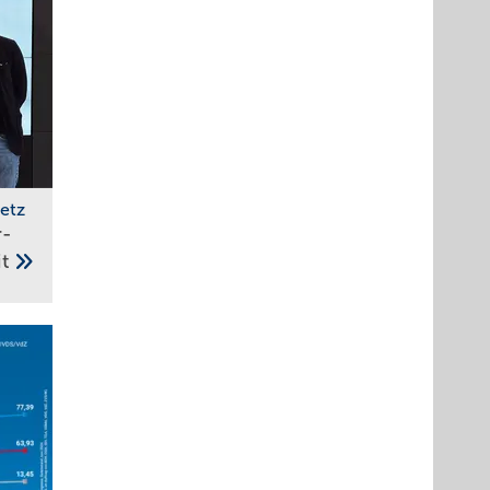
etz
r­
it