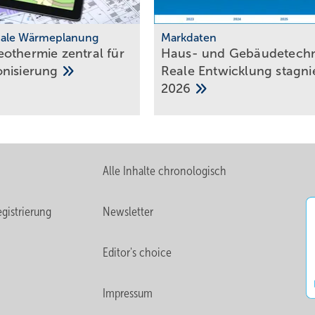
le Wärmeplanung
Markdaten
­ther­mie zen­tral für
Haus- und Gebäude­techn
­ni­sie­rung
Reale Entwick­lung stag­ni
2026
Alle Inhalte chronologisch
gistrierung
Newsletter
Editor's choice
Impressum