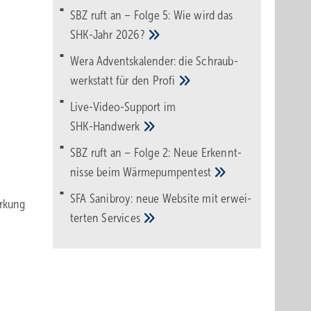
SBZ ruft an – Folge 5: Wie wird das
SHK-Jahr
2026?
Wera Adventskalender: die Schraub­
werk­statt für den
Pro­fi
Live-Video-Support im
SHK-Handwerk
SBZ ruft an – Folge 2: Neue Erkennt­
nisse beim
Wärme­pumpen­test
SFA Sanibroy: neue Web­site mit erwei­
irkung
terten
Services