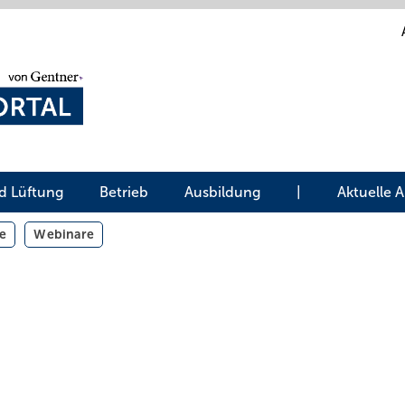
d Lüftung
Betrieb
Ausbildung
|
Aktuelle 
e
Webinare