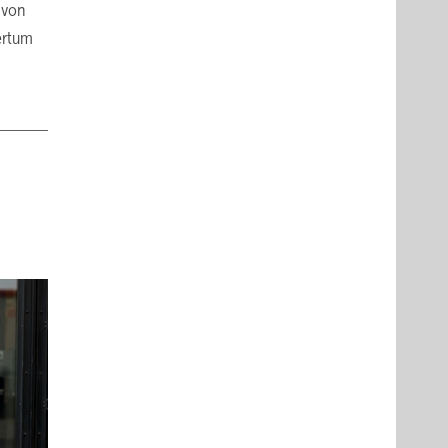
 von
ertum