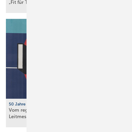
„Fit für Trinkwasser“ erweitert
Partnernetzwerk
50 Jahre IFH/Intherm
Vom regionalen Bran­chen­treff zur süd­deut­schen
Leit­messe