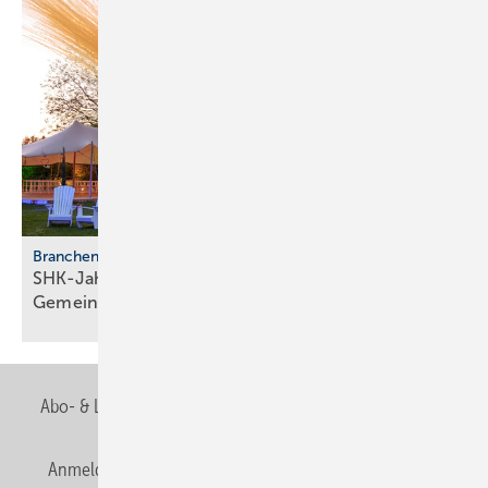
Branchentreffen
SHK-Jahreskongress 2026: Zu­kunft, Netz­werk,
Gemeinschaft
Abo- & Leserservice
AGB
Alle Inhalte chronologisch
Anmelden
Anmeldung & Registrierung
Newsletter