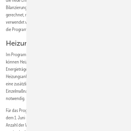
die neue EnEV am 1. Mai 2014 in Kraft tritt, sind auch die neuen
Bilanzierungsvorschriften anzuwenden. Wird nach DIN V 18599
gerechnet, muss die Neufassung der DIN aus dem Jahr 2011
verwendet werden. Das vereinfachte Verfahren („EnEV easy“) ist für
die Programme „Energieeffizient Bauen und Sanieren“ nicht zulässig.
Heizungsanlagen jetzt förderfähig
Im Programm „Energieeffizient Sanieren – Ergänzungskredit 167“
können Heizungsanlagen, die auf Basis erneuerbarer und fossiler
Energieträger betrieben werden – sogenannte kombinierte
Heizungsanlagen – ab sofort vollständig gefördert werden. Bisher war
eine zusätzliche Antragstellung für den fossilen Anlagenteil als
Einzelmaßnahme im Programm „Energieeffizient Sanieren“ (152, 430)
notwendig.
Für das Programm „Energieeffizient Sanieren“ 151/152 und 430 ist ab
dem 1. Juni 2014 ein neues Merkblatt gültig. Danach ist künftig die
Anzahl der Wohneinheiten nach anstatt vor der Sanierung für die