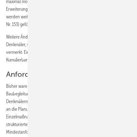
maximal mögliche Förderung maßgeblich. Wohneinheiten, die durch
Erweiterung oder Ausbau bestehender Gebäude neu entstehen,
werden weiterhin im Programm „Energieeffizient Bauen“ (Programm-
Nr. 153) gefördert.
Weitere Änderungen, z.B. auch für erhaltenswerte Bausubstanz bzw.
Denkmäler, sind im geänderten Merkblatt zum Programm 151/152
vermerkt. Eine Übersicht über die Förderfähigkeit und die
Kumulierbarkeit mit dem Marktanreizprogramm des BAFA zeigt
Bild 2
.
Anforderungen für Baubegleitung
Bisher waren explizite Mindestanforderungen an die Planung und
Baubegleitung nur bei KfW-Effizienzhäusern 40 und 55 sowie
Denkmälern geregelt. Ab 1. Juni 2014 gelten Mindestanforderungen
an die Planung und Baubegleitung für alle Effizienzhäuser und
Einzelmaßnahmen. Dies ist in der überarbeiteten und neu
strukturierten Anlage zum Merkblatt „Technische
Mindestanforderungen“ dokumentiert. Die Anforderungen an die