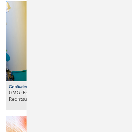
Gebäudemodernisierungsgesetz
GMG-Eckpunkte: zwi­schen Er­leich­te­rung und
Rechts­un­si­cher­heit