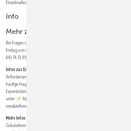
Einzelmaßnahmen wurden geringfügig überarbeitet.
Info
Mehr zu den KfW-Neuerungen
Bei Fragen steht das Infocenter der KfW zur Verfügung von Montag bis
Freitag von 8.00 bis 18.30 Uhr unter Telefon (08 00) 5 39 90 02, Fax (0
69) 74 31 95 00.
Infos zur Energieeffizienz-Expertenliste:
Das Regelheft, die
Anforderungen an die nachzuweisenden Weiterbildungen sowie
häufige Fragen und Antworten zur Eintragung in die Energieeffizienz-
Expertenliste stehen auf der Internetseite zur Verfügung. Weitere Infos
unter
http://www.energie-effizienz-experten.de/­
vorabinformationen
oder per Telefon (0 30) 72 61 65-8 28 und -7 64.
Mehr Infos im GEB:
In unserer Schwesterzeitschrift GEB
Gebäudeenergieberater ist zum Thema KfW-Förderungen ein