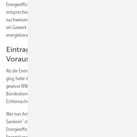
Energieeffizienz-Expertenliste geführt werden, also auch die
entsprechenden Qualifikationskriterien wie in
Bild 1
aufgeführt
nachweisen. Damit berücksichtigt die KfW, dass für die zahlreichen auf
ein Gewerk bezogenen Einzelmaßnahmen der privaten Bauherren die
energieberatenden Handwerker die ersten Ansprechpartner sind.
Eintrag in die Expertenliste ist
Voraussetzung
Als die Energieeffizienz-Expertenliste im September 2011 an den Start
ging, hatte die KfW bereits die Absicht, den Eintrag in die Liste für
gewisse KfW-Förderprogramme zu verlangen. Doch die Irrwege des
Bürokratismus und die politische Meinungsfindung erinnern an die
Echternacher Springprozession.
Wer nun Anträge für die KfW-Programme „Energieeffizient Bauen und
Sanieren“ stellen will, muss
spätestens zum 1. Juni 2014
in der
Energieeffizienz-Expertenliste
gelistet sein.
Noch nicht gelistete
Energieberater sollten unbedingt beachten, dass ein gewisser Vorlauf