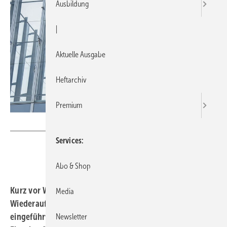
Ausbildung
|
Aktuelle Ausgabe
Heftarchiv
Premium
KfW / Stephan Sperl
Services
Abo & Shop
Kurz vor Weihnachten teilte die Kreditanstalt für
Media
Wiederaufbau mit, dass die vor gut einem Jahr
eingeführte vorhabensbezogene Unabhängigkeit für
Newsletter