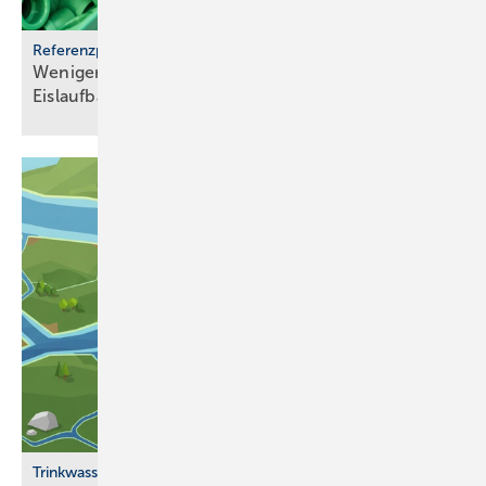
Referenzprojekt aquatherm
Weniger Energie und bes­se­res Eis für Haar­lems
Eis­lauf­bahn
Trinkwasserqualität