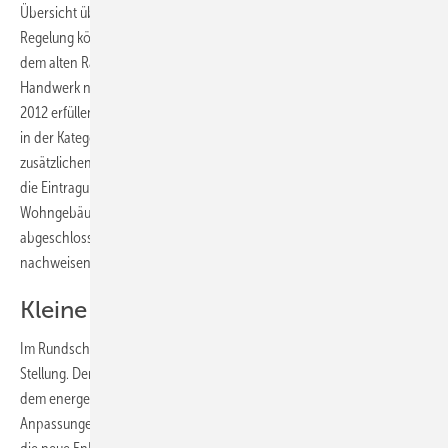
Übersicht über die Eintragungsanforderungen dargestellt. Diese
Regelung können auch
Gebäudeenergieberater im Handwerk
nach
dem alten Rahmenlehrplan nutzen. Gebäudeenergieberater im
Handwerk nach dem neuen bundeseinheitlichen Rahmenlehrplan
2012 erfüllen die Anforderungen für die Aufnahme in die Expertenliste
in der Kategorie „Energieeffizient Bauen und Sanieren“ ohne
zusätzlichen Fortbildungsbedarf. Alternativ zu den Fortbildungen kann
die Eintragung auch – nun zeitlich unbegrenzt – über Referenzen für
Wohngebäudenachweise erfolgen. Energieberater mit kürzlich
abgeschlossener Ausbildung müssen ihre Grundqualifikation
nachweisen.
Kleine Änderungen durch EnEV
Im Rundschreiben nahm die KfW auch zur Umsetzung der EnEV 2014
Stellung. Demnach liegt das Referenzgebäude aus der EnEV weiter
dem energetischen Niveau der KfW-Effizienzhäuser zugrunde.
Anpassungen der Förderstandards sind derzeit nicht geplant. Wenn