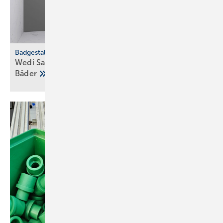
Badgestaltung
Wedi Sanwell XS: Dusch­wand­mo­dul für klei­ne
Bä­der