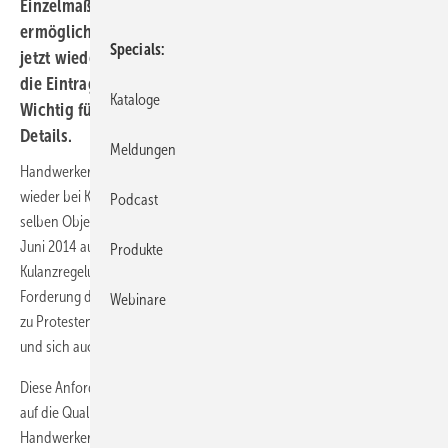
Einzelmaßnahmen nicht mehr gefordert wird. Das
ermöglicht es Handwerksbetrieben bzw. Handwerkern,
Specials
jetzt wieder Anträge zu stellen. Voraussetzung dafür ist
die Eintragung in eine Expertenliste, die zur Pflicht wird.
Kataloge
Wichtig für Sie: unbedingt die Fristen beachten! Hier die
Details.
Meldungen
Handwerker bzw. Energieberater des Handwerks dürfen ab sofort
wieder bei KfW-geförderten Einzelmaßnahmen beraten und am
Podcast
selben Objekt ausführend tätig sein. Dies wird im Merkblatt erst zum 1.
Juni 2014 aufgenommen, ist aber bereits jetzt über eine
Produkte
Kulanzregelung gültig. Rund ein Jahr zuvor hatte die KfW die
Forderung der vorhabensbezogenen Unabhängigkeit eingeführt, was
Webinare
zu Protesten seitens vieler Betriebe der Handwerksverbände führte
und sich auch im SBZ-Leserforum niederschlug.
Diese Anforderung für die Einzelmaßnahmen entfällt, weil die KfW nun
auf die Qualifikation der Expertenliste abstellt. Deshalb müssen
Handwerker bzw. Energieberater des Handwerks auf der