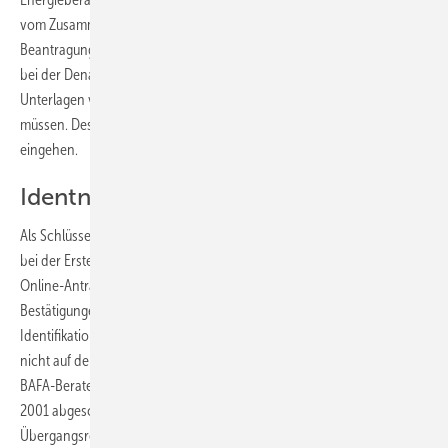
vom Zusammenstellen der erforderlichen Nachweise über die
Beantragung bis zum fertigen Eintrag notwendig ist. Die Bearbeitung
bei der Dena dauert bis zu sechs Wochen – abhängig davon, ob die
Unterlagen vollständig sind oder Dokumente nachgereicht werden
müssen. Deshalb sollte die Beantragung möglichst rasch bei der Dena
eingehen.
Identnummer für Anträge
Als Schlüssel zur Antragsberechtigung verlangt die KfW ab 1. Juni 2014
bei der Erstellung der Online-Bestätigung zum Antrag bzw. des
Online-Antrags die Zugangsberechtigung zur Expertenliste. Die neuen
Bestätigungen und Anträge enthalten dann eine 15-stellige
Identifikationsnummer und sind sechs Monate gültig. Wer bisher noch
nicht auf der Expertenliste aufgeführt ist, aber eine Weiterbildung zum
BAFA-Berater nach der Richtlinie der Vor-Ort-Beratung ab November
2001 abgeschlossen hat, kann eine bis Ende September gültige
Übergangsregelung in Anspruch nehmen. Im
Bild 1
ist auch die