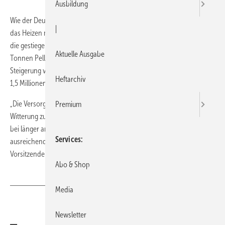
Ausbildung
Wie der Deutsche Energieholz- und Pelletverband (DEPV) mitteilt, wird
|
das Heizen mit Pellets in Deutschland immer beliebter. Hier­auf deute
die gestiegene Produktion hin. In 2009 wurden rund 1,6 Millionen
Aktuelle Ausgabe
Tonnen Pellets (1,565 Millionen Tonnen) produziert, was eine
Steigerung von rund 100000 Tonnen gegenüber dem Vorjahr (rund
Heftarchiv
1,5 Millionen Tonnen) bedeute.
„Die Versorgungssicherheit mit Pellets ist trotz der winterlichen
Premium
Witterung zum Jahresbeginn 2010 bundesweit gewährleistet. Selbst
bei länger andauernden Minustemperaturen steht die Ware in
Services
ausreichender Menge zur Verfügung“, sagte hierzu die DEPV-
Vorsitzende Beate Schmidt.
Abo & Shop
Media
Teilen
Link kopieren
Newsletter