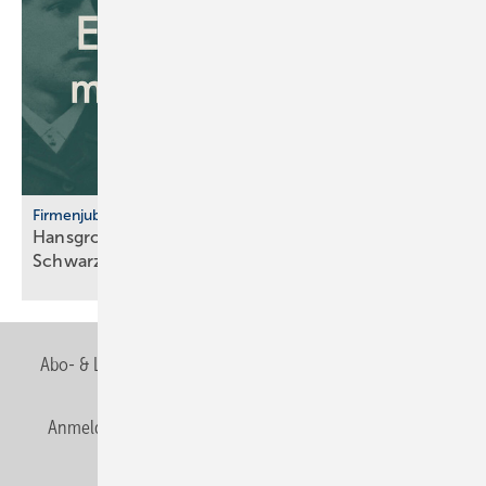
Firmenjubiläum
Hansgrohe: 125 Jahre Sa­ni­tär­tech­nik aus dem
Schwarz­wald
Abo- & Leserservice
AGB
Alle Inhalte chronologisch
Anmelden
Anmeldung & Registrierung
Newsletter