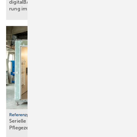
digitalBAU 2026: BVBS-Programm zur Digi­ta­li­sie­
rung im
Bau­wesen
Referenzprojekt Geberit
Serielle Badfertigung im Pful­len­dor­fer
Pfle­ge­zen­trum