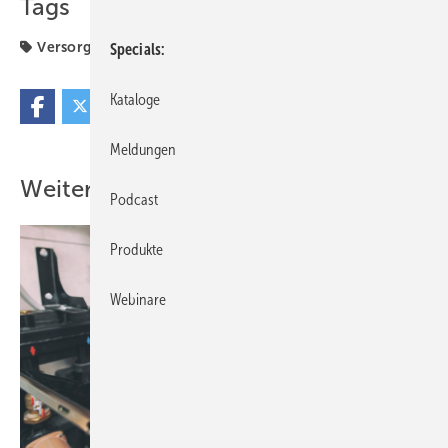
Tags
Versorgungssicherheit
Specials
Kataloge
Meldungen
Weitere Inhalte
Podcast
Produkte
Webinare