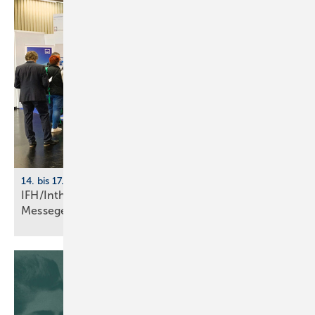
14. bis 17. April 2026, Messe Nürnberg
IFH/Intherm 2026: größte Start­up-Fläche der
Messe­ge­schich­te