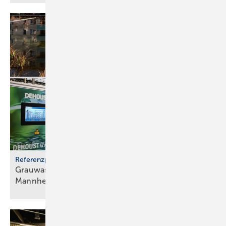
Referenzprojekt
Grauwassernutzung spart Frisch­was­ser in
Mann­heim