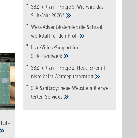
SBZ ruft an – Folge 5: Wie wird das
SHK-Jahr
2026?
Wera Adventskalender: die Schraub­
werk­statt für den
Pro­fi
Live-Video-Support im
SHK-Handwerk
SBZ ruft an – Folge 2: Neue Erkennt­
nisse beim
Wärme­pumpen­test
SFA Sanibroy: neue Web­site mit erwei­
terten
Services
ful­