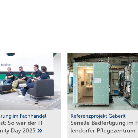
ierung im Fachhandel
Referenzprojekt Geberit
t: So war der IT
Serielle Badfertigung im P
ity Day
2025
len­dor­fer
Pfle­ge­zen­trum