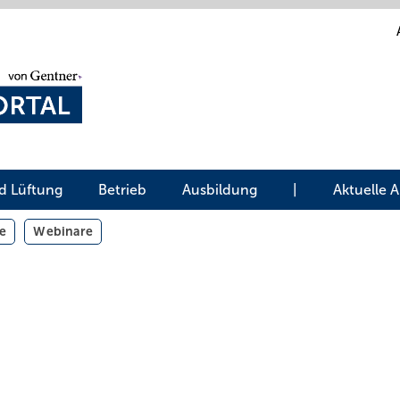
d Lüftung
Betrieb
Ausbildung
|
Aktuelle 
e
Webinare