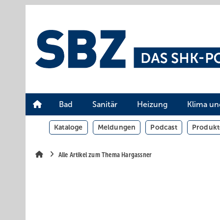
Springe
Springe
Springe
auf
auf
auf
Hauptinhalt
Hauptmenü
SiteSearch
Bad
Sanitär
Heizung
Klima un
Kataloge
Meldungen
Podcast
Produkt
Alle Artikel zum Thema Hargassner