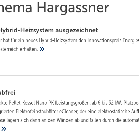
Thema Hargassner
Hybrid-Heiz­sys­tem
aus­ge­zeich­net
 hat für ein neues Hyb­rid-Heiz­sys­tem den Inno­va­tions­preis Energi
­ter­reich
er­halten.
ubfrei
kte Pellet-Kessel Nano PK (Leistungsgrößen: ab 6 bis 32 kW; Platzbed
grierten Elektrofeinstaubfilter eCleaner, der eine elektrostatische Au
Diese lagern sich dann an den Wänden ab und fallen durch die automa