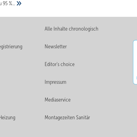
zu 95
%...
Alle Inhalte chronologisch
gistrierung
Newsletter
Editor's choice
Impressum
Mediaservice
Heizung
Montagezeiten Sanitär