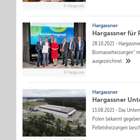
Hargassner
Hargassner
Hargassner für 
28.10.2021
-
Hargassne
Biomasseheizungen“ mi
ausgezeichnet.
Hargassner
Hargassner
Hargassner Unt
13.08.2021
-
Das Unter
Polen bekannt gegeben.
Pelletsheizungen
besch