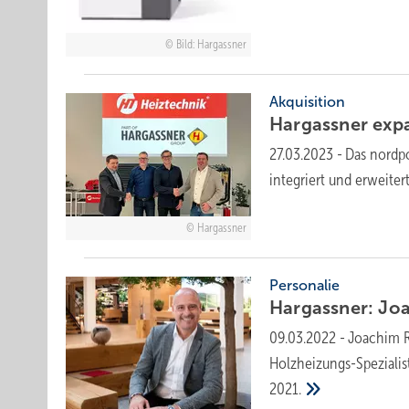
Bild: Hargassner
Akquisition
Hargassner exp
27.03.2023
-
Das nordp
integriert und erweite
Hargassner
Personalie
Hargassner: Joa
09.03.2022
-
Joachim R
Holzheizungs-Speziali
2021.