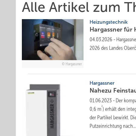
Alle Artikel zum 
Heizungstechnik
Hargassner für 
04.03.2026
-
Hargassner
2026 des Landes Ober­ös
Hargassner
Hargassner
Nahezu
Feinsta
01.06.2023
-
Der kompa
²
0,6 m
) erhält den inte
der Partikel bewirkt. 
Putzeinrichtung
nach...