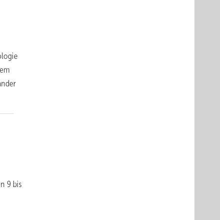
ologie
dem
ander
n 9 bis