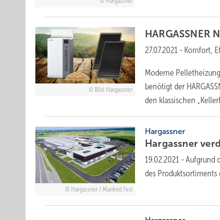
Hargassner
HARGASSNER
N
27.07.2021
-
Komfort, E
Moderne Pelletheizung
benötigt der HARGASSN
Bild: Hargassner
den klassischen „Keller
Hargassner
Hargassner verd
19.02.2021
-
Aufgrund 
des Produktsortiments 
Hargassner / Manfred Fesl