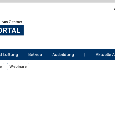
d Lüftung
Betrieb
Ausbildung
|
Aktuelle 
e
Webinare