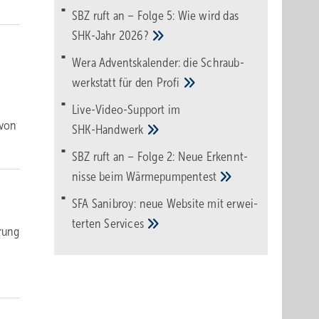
SBZ ruft an – Folge 5: Wie wird das
SHK-Jahr
2026?
Wera Adventskalender: die Schraub­
werk­statt für den
Pro­fi
Live-Video-Support im
 von
SHK-Handwerk
SBZ ruft an – Folge 2: Neue Erkennt­
nisse beim
Wärme­pumpen­test
SFA Sanibroy: neue Web­site mit erwei­
terten
Services
rung