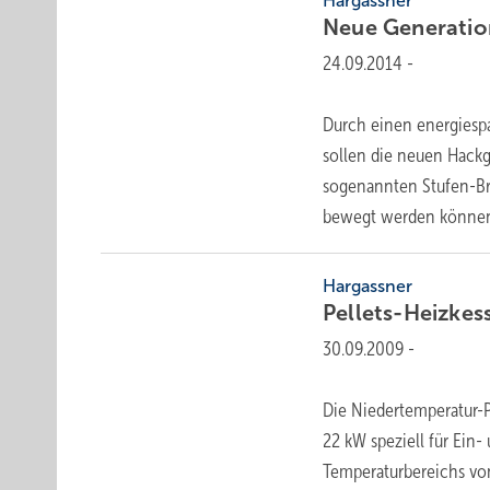
Hargassner
Neue Generati
24.09.2014
-
Durch einen energiesp
sollen die neuen Hack
sogenannten Stufen-Br
bewegt werden
können
Hargassner
Pellets-Heizkes
30.09.2009
-
Die Niedertemperatur-P
22 kW speziell für Ein
Temperaturbereichs von 