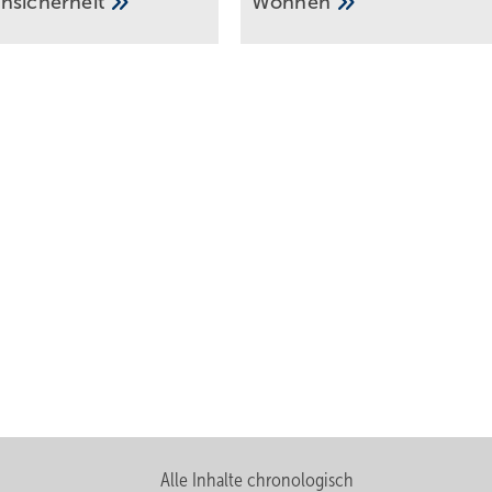
n­si­cher­heit
Woh­nen
Alle Inhalte chronologisch