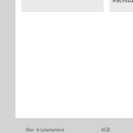
Rechts­u
Abo- & Leserservice
AGB