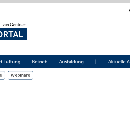
d Lüftung
Betrieb
Ausbildung
|
Aktuelle 
e
Webinare