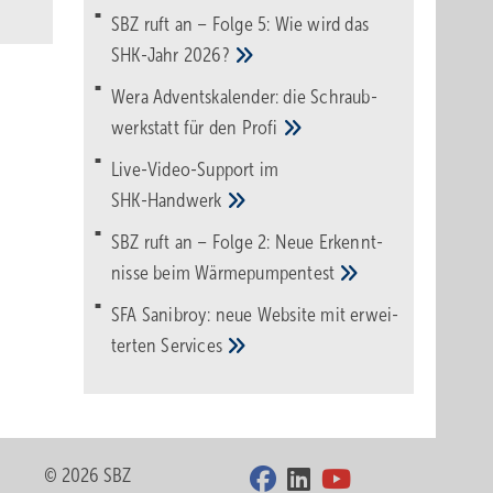
SBZ ruft an – Folge 5: Wie wird das
SHK-Jahr
2026?
Wera Adventskalender: die Schraub­
werk­statt für den
Pro­fi
Live-Video-Support im
SHK-Handwerk
SBZ ruft an – Folge 2: Neue Erkennt­
nisse beim
Wärme­pumpen­test
SFA Sanibroy: neue Web­site mit erwei­
terten
Services
© 2026 SBZ