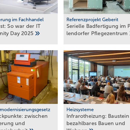
ierung im Fachhandel
Referenzprojekt Geberit
t: So war der IT
Serielle Badfertigung im P
ity Day
2025
len­dor­fer
Pfle­ge­zen­trum
modernisierungsgesetz
Heizsysteme
punkte: zwi­schen
Infrarotheizung: Bau­stein
­te­rung und
be­zahl­ba­res Bau­en und