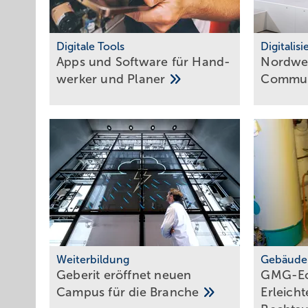
Digitale Tools
Digitalis
Apps und Soft­ware für Hand­
Nordwes
werker und
Planer
Commun
Weiterbildung
Gebäude
Geberit eröffnet neuen
GMG-Eck
Campus für die
Branche
Er­leich