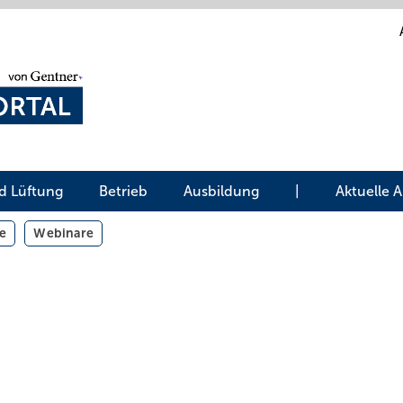
d Lüftung
Betrieb
Ausbildung
|
Aktuelle 
e
Webinare