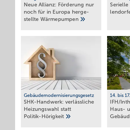
Neue Allianz: Förderung nur
Serielle
noch für in Europa her­ge­
len­dor­
stellte
Wärme­pumpen
Gebäudemodernisierungsgesetz
14. bis 1
SHK-Handwerk: ver­läss­li­che
IFH/Int
Hei­zungs­wahl statt
Haus- 
Po­li­tik-Hö­rig­keit
Ge­bäu­d