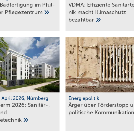
 Badfertigung im Pful­
VDMA: Effiziente Sanitär­t
fer
Pfle­ge­zen­trum
nik macht Klima­schutz
bezahlbar
7. April 2026, Nürnberg
Energiepolitik
herm 2026: Sanitär-,
Ärger über För­der­stopp 
und
po­li­ti­sche
Kom­mu­ni­ka­ti­o
e­tech­nik