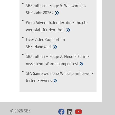
SBZ ruft an – Folge 5: Wie wird das
SHK-Jahr
2026?
Wera Adventskalender: die Schraub­
werk­statt für den
Pro­fi
Live-Video-Support im
SHK-Handwerk
SBZ ruft an – Folge 2: Neue Erkennt­
nisse beim
Wärme­pumpen­test
SFA Sanibroy: neue Web­site mit erwei­
terten
Services
© 2026 SBZ