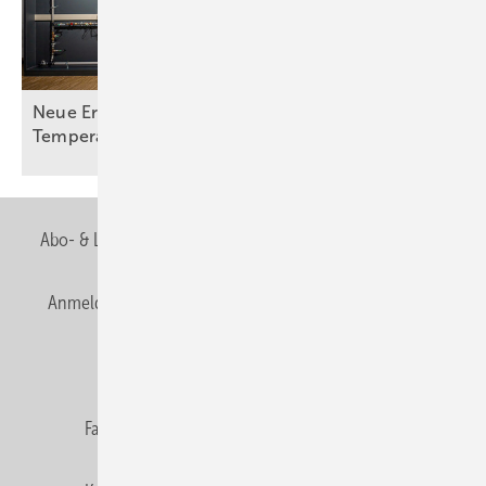
Neue Erkenntnisse zu Legionellen bei hohen
Temperaturen
Abo- & Leserservice
AGB
Alle Inhalte chronologisch
Anmelden
Anmeldung & Registrierung
Newsletter
Datenschutz
E-Paper
Editor's choice
Fachbeiträge
Gentner Verlag
Impressum