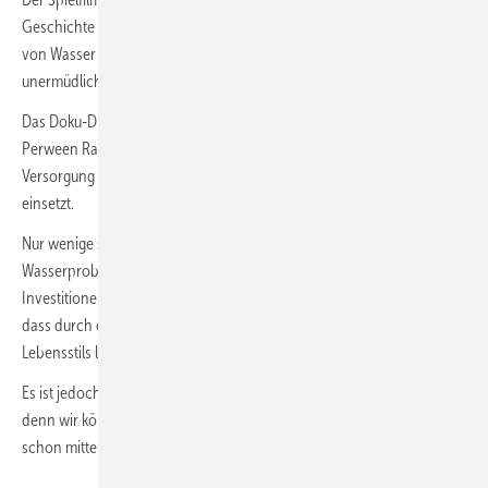
Geschichte und will die Aufmerksamkeit auf den unermesslichen Wert
von Wasser lenken und dabei diejenigen hervorheben, die sich
unermüdlich und engagiert für die nötigen Lösungen stark machen.
Das Doku-Drama erzählt die außergewöhnliche Geschichte von
Perween Rahman, einer Frau, die sich mit aller Kraft für die sichere
Versorgung der ärmsten Gemeinden Karachis mit sauberem Wasser
einsetzt.
Nur wenige sind sich heutzutage über den Ernst der globalen
Wasserprobleme im Klaren. Vielfach herrscht die Meinung vor, dass
Investitionen zu kostspielig und Amortisationszeiten zu lang sind und
dass durch einen niedrigeren Wasserverbrauch die Qualität unseres
Lebensstils leiden würden.
Es ist jedoch an der Zeit, umzudenken und entsprechend zu handeln,
denn wir können uns nicht vor der Tatsache verstecken, dass die Welt
schon mitten in einer
schweren Wasserkrise
steckt.