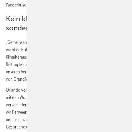
Wasserkrise aufmerksam macht
Kein klassischer Dokumentarfilm
sondern ein Doku-Drama
„Gemeinsam wollen die Stiftung und die Unternehmensgruppe eine
wichtige Rolle bei der Lösung der weltweiten Wasser- und
Klimaherausforderungen einnehmen. Alle Beteiligten müssen ihren
Beitrag leisten, um sicherzustellen, dass wir die Wasserkrise lösen und
unseren Verpflichtungen nachkommen“, sagt Poul Due Jensen, CEO
von Grundfos.
Orlando von Einsiedel, Regisseur von Into Dust, kommentiert den Film
mit den Worten: „Diese Geschichte hat mich wirklich auf vielen
verschiedenen Ebenen angesprochen. Wir haben uns überlegt, wie
wir Perween Rahmans außergewöhnliches Leben und Werk würdigen
und gleichzeitig einen Film drehen können, der Diskussionen und
Gespräche über die globale Wasserkrise anregt. Deshalb haben wir