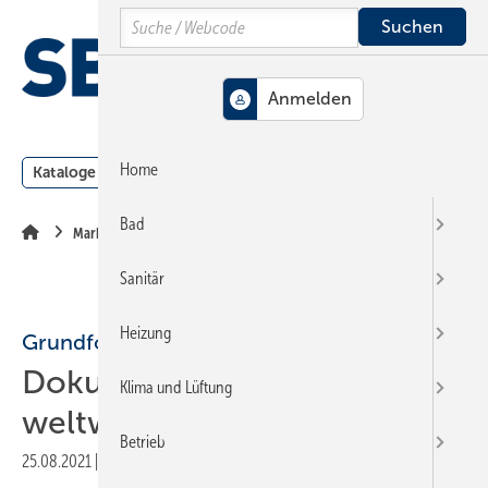
Springe
Springe
Springe
Search
auf
auf
auf
Hauptinhalt
Hauptmenü
SiteSearch
MENÜ
Home
Kataloge
Meldungen
Podcast
Produkte
Webin
Bad
Markt + Trends
Sanitär
Heizung
Grundfos
Doku-Drama über die
Klima und Lüftung
weltweite Wasserkrise
Betrieb
25.08.2021
|
Druckvorschau