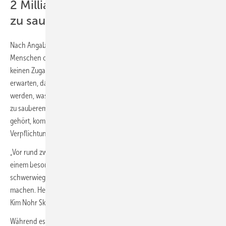
2 Milliarden Menschen ohne Zugang
zu sauberem Wasser
Nach Angaben der Vereinten Nationen leben mehr als 2 Milliarden
Menschen ohne Zugang zu sauberem Wasser. 785 Millionen haben
keinen Zugang zu einer Grundversorgung mit Wasser. Es ist zu
erwarten, dass diese Zahlen als Folge des Klimawandels noch steigen
werden, was diese Probleme in ein neues Licht rückt. Da der Zugang
zu sauberem Trinkwasser zu den Grundrechten des Menschen
gehört, kommen wir als globale Gemeinschaft unseren
Verpflichtungen nicht nach.
„Vor rund zwei Jahren hat sich die Grundfos Stiftung entschieden, mit
einem besonderen Projekt dazu beizutragen, der Welt die
schwerwiegenden Folgen der globalen Wasserkrise bewusst zu
machen. Heute sind wir stolz darauf, Into Dust zu präsentieren“, sagt
Kim Nohr Skibsted, Direktor der Grundfos Stiftung.
Während es in Into Dust um den heldenhaften Einsatz einer Frau geht,