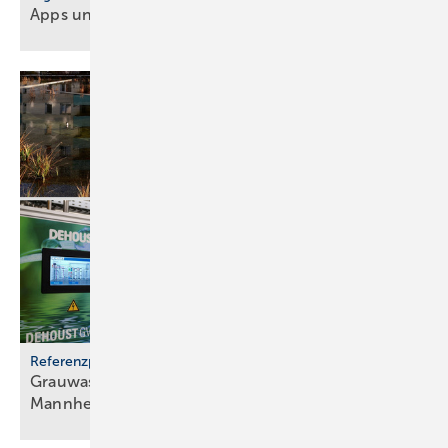
Apps und Soft­ware für Hand­werker und
Planer
Referenzprojekt
Grauwassernutzung spart Frisch­was­ser in
Mann­heim