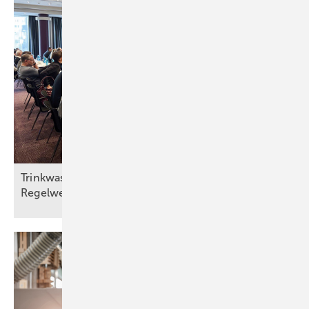
Trinkwasserhygiene zwischen Energieeffizienz und
Regelwerksanpassung