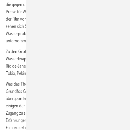
die gegen die Ungerechtigkeit kämpft, dass arme Gemeinden hohe
Preise für Wasser zahlen müssen, das ihnen rechtmäßig zusteht, spielt
der Film vor dem Hintergrund der globalen Wasserkrise. Weltweit
sehen sich Städte in den kommenden Jahren mit einem erheblichen
Wasserproblem konfrontiert, wenn nicht rechtzeitig etwas dagegen
unternommen wird.
Zu den Großstädten, die bis 2030 voraussichtlich unter
Wasserknappheit leiden werden, gehören: San Francisco, Houston,
Rio de Janeiro, Madrid, Rom, London, Tel Aviv, Durban, Kapstadt,
Tokio, Peking, Manila, Jakarta, Sydney, Melbourne und andere mehr.
Was das Thema Wasser betrifft, so teilen die Grundfos Stiftung und die
Grundfos Gruppe die gleichen Werte und den gleichen
übergeordneten Auftrag. Seit Jahren arbeitet die Stiftung eng mit
einigen der erfahrensten NGOs zusammen, um den Ärmsten der Welt
Zugang zu sauberem Trinkwasser zu verschaffen. Aufbauend auf ihren
Erfahrungen aus ihrer Arbeit vor Ort beschloss die Stiftung, ein
Filmprojekt ins Leben zu rufen, das auf die Gefahren der derzeitigen