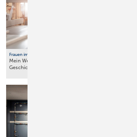
Frauen im Handwerk
Mein Weg ins Handwerk: Vier Frau­en er­zäh­len ihre
Ge­schich­te