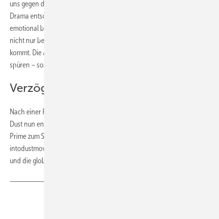
uns gegen das klassische Dokumentarfilmformat und für ein Doku-
Drama entschieden, von dem wir hoffen, dass es die Menschen
emotional berührt. Wir wollten auch zeigen, dass Wasserknappheit
nicht nur bedeutet, dass kein Wasser mehr aus dem Wasserhahn
kommt. Die Auswirkungen sind in allen Bereichen der Gesellschaft zu
spüren – sozial, wirtschaftlich, politisch und ökologisch.“
Verzögerung durch Covid-19
Nach einer Reihe von Verzögerungen infolge von COVID-19 kann Into
Dust nun endlich mit der Welt geteilt werden und steht auf Amazon
Prime zum Streaming bereit. Auf der Website des Films
intodustmovie.com finden sich weitere Informationen über den Film
und die globale Wasserkrise.
Teilen
Link kopieren