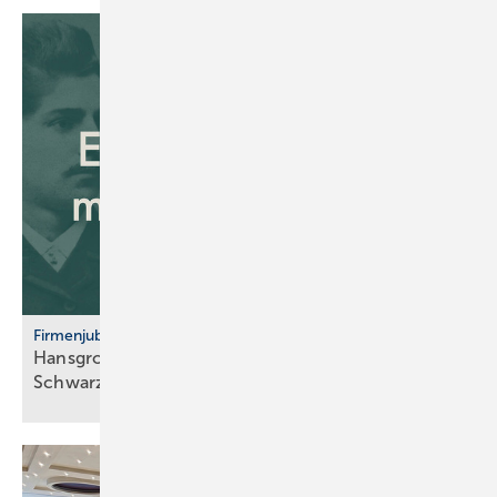
Firmenjubiläum
Hansgrohe: 125 Jahre Sa­ni­tär­tech­nik aus dem
Schwarz­wald