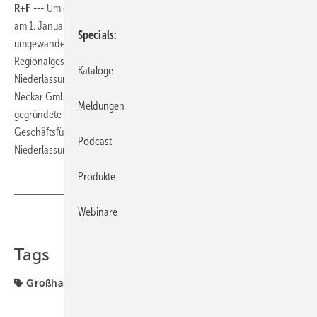
R+F ---
Um die Nähe zum Kunden zu verstärken, hat Richter+Fren­zel
am 1. Januar 2013 14 Standorte in eigenständige GmbHs
Specials
umgewandelt. Im Januar 2014 folgten nun zwei weitere
Regionalgesellschaften. Mit dem Zusammenschluss der
Kataloge
Niederlassungen Büttelborn und Mannheim entstand die Rhein-Main-
Neckar GmbH mit Geschäftsführer Clemens Elbert (45). Für die neu
Meldungen
gegründete Fulda GmbH zeichnet Matthias Ziebahl (43) als
Geschäftsführer verantwortlich. Er leitet seit vier Jahren die
Podcast
Niederlassung Fulda.
Produkte
Webinare
Teilen
Link kopieren
Tags
Großhandel