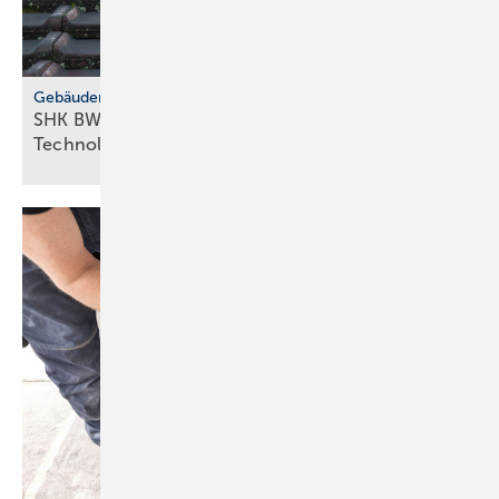
Gebäudemodernisierungsgesetz
SHK BW fordert GMG-Klar­heit und
Tech­no­lo­gie­of­fen­heit