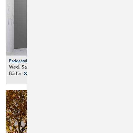
Badgestaltung
Wedi Sanwell XS: Dusch­wand­mo­dul für klei­ne
Bä­der