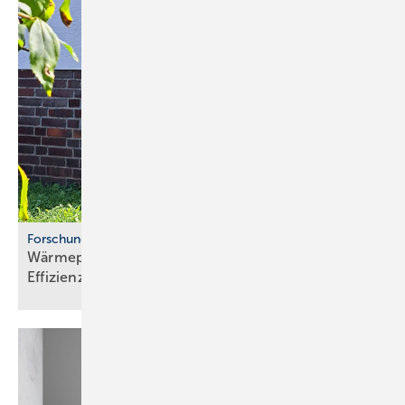
Forschungsprojekt
Wärmepumpen im Altbau: Stu­die be­legt
Ef­fi­zi­enz