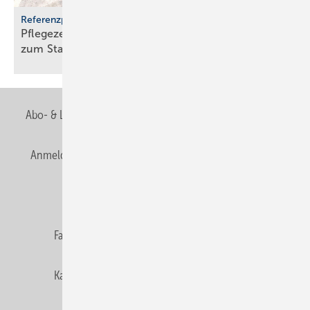
Referenzprojekt Geberit
Pflegezentrum Pful­len­dorf: Dusch-WCs wer­den
zum
Stan­dard
Abo- & Leserservice
AGB
Alle Inhalte chronologisch
Anmelden
Anmeldung & Registrierung
Newsletter
Datenschutz
E-Paper
Editor's choice
Fachbeiträge
Gentner Verlag
Impressum
Karriere bei Gentner
Team
Mediaservice