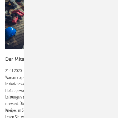
Bild: skynesher / Getty Images
Der Mitarbeiter: ein rares und begehrtes
Gut
21.01.2020
-
Herausforderungen im Handwerk meistern, Teil 4 ▪
Warum stapeln sich bei manchen Unternehmen
Initiativbewerbungen, während anderen die besten Mitarbeiter vom
Hof abgeworben werden? Neben den „hard facts“ wie Lohn und
Leistungen sind für Mitarbeiter auch noch ganz andere Werte
relevant. Über die Attraktivität eines Unternehmens wird in der
Kneipe, im Sportverein und in den sozialen Netzwerken entschieden.
Lesen Sie, was heute und in Zukunft dabei zählt. → Umberta Andrea