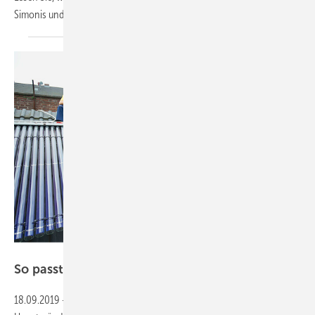
Simonis und Thomas
Issler
ZVSHK
So passt es gut
zusammen!
18.09.2019
-
Azubis ans Unternehmen binden
Die beiden