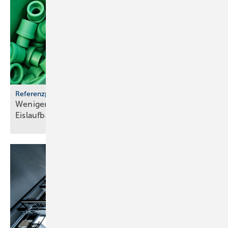
Referenzprojekt aquatherm
Weniger Energie und bes­se­res Eis für Haar­lems
Eis­lauf­bahn