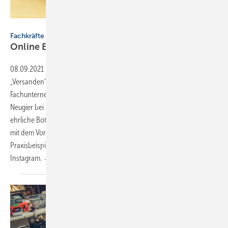
Bild: HWANG JAE BONG - stock.adobe.com
Fachkräfte digital gewinnen
Online Eindruck
hinterlassen
08.09.2021
-
Fachkräfte digital gewinnen ▪ Es gibt Gründe für das
„Versanden“ herkömmlicher Stellenanzeigen in der SHK-Branche.
Fachunternehmern bieten sich zeitgemäßere Wege der Ansprache.
Neugier bei potenziellen Kandidaten wecken vor allem klare und
ehrliche Botschaften. Die SBZ-Serie „Fachkräfte gewinnen“ setzt sich
mit dem Vorgehen auseinander, zum Abschluss ist ein Webinar mit
Praxisbeispielen geplant. Teil 3: Aktiv werden auf Facebook und
Instagram. → Dimitrij
Krasontovitsch