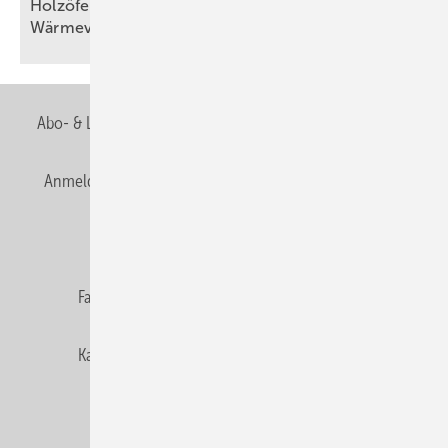
Holzöfen als Resilienz­fak­tor der
Wärme­ver­sor­gung
Abo- & Leserservice
AGB
Alle Inhalte chronologisch
Anmelden
Anmeldung & Registrierung
Newsletter
Datenschutz
E-Paper
Editor's choice
Fachbeiträge
Gentner Verlag
Impressum
Karriere bei Gentner
Team
Mediaservice
Mitgliedschaften und Engagement