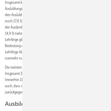
Insgesamt kann für sämtliche in Bayern bestehenden
Ausbildungsverhältnisse folgendes gesagt werden: Der Frauenanteil in
den Ausbildungsberufen ist um fast sieben Prozentpunkte auf jetzt nur
noch 17,6 % zurückgegangen. Im selben Zeitraum 2002–2021 hat sich
der Ausländeranteil um knapp zehn Prozentpunkte auf nunmehr
14,9 % nahezu verdreifacht. Für die schulische Vorbildung der
Lehrlinge gilt auch in Bayern, dass der Mittelschulabschluss weiter an
Bedeutung verliert. Waren im Jahr 2007 noch knapp zwei Drittel aller
Lehrlinge Absolventen von – damals noch Hauptschulen – sind es
nunmehr nur noch knapp 46 %.
Die meisten Bewerber im Handwerk haben einen Realschulabschluss.
Insgesamt 36,5 % konnten diesen bei Lehrbeginn vorweisen.
Immerhin 11,3 % verfügten über die Hochschulreife. Erfreulich ist
auch, dass die Bewerber ohne Schulabschluss mit 4,2 % deutlich
zurückgegangen sind.
Ausbilden gegen Fächkräftemangel