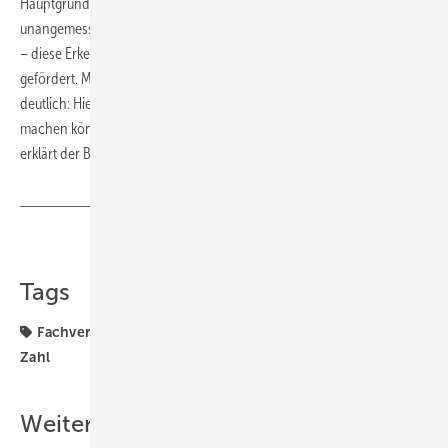
Hauptgründe für vorzeitige Vertragslösungen bei Azubis sind
unangemessene Behandlung im Betrieb und schlechtes Betriebsklima
– diese Erkenntnis hat eine Studie der Innung SHK Berlin zutage
gefördert. Mit Blick auf den Fachkräfteengpass im Handwerk wird
deutlich: Hier gibt es Handlungsbedarf. Was SHK-Unternehmer
machen können, um eine Kündigung ihrer Azubis zu unterbinden,
erklärt der Beitrag.
Teilen
Link kopieren
Tags
Fachverband SHK Bayern
Nachwuchskräfte
SHK
Zahl
Weitere Inhalte