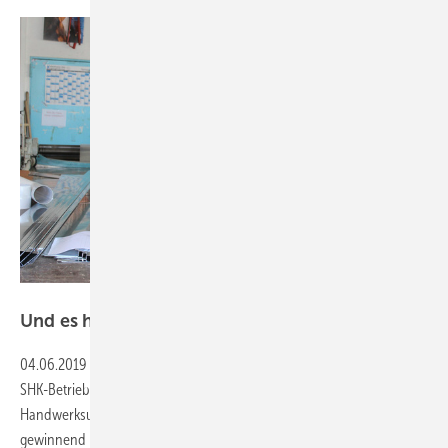
Keller
Und es hat “Klick“
gemacht
04.06.2019
-
Nachwuchs finden und binden
Deutschlandweit fehlt es
SHK-Betrieben an Auszubildenden. Wie man die Ausbildung im
Handwerksunternehmen für junge Menschen attraktiv und
gewinnend präsentiert, das erzählt Alfred Keller im SBZ-Gespräch. Ein