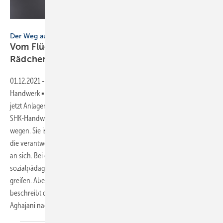
Bild: alphaspirit - stock.adobe.com
Der Weg ausländischer Nachwuchskräfte ins SHK-Handwerk
Vom Flüchtling zur Fachkraft: Wenn ein
Rädchen ins andere
greift
01.12.2021
-
Der Weg ausländischer Nachwuchskräfte ins SHK-
Handwerk ▪ Abdullah Aghajani aus Afghanistan hat es geschafft: Er ist
jetzt Anlagenmechaniker SHK. Die Integration junger Flüchtlinge ins
SHK-Handwerk ist kein Selbstläufer, schon allein der Sprachbarriere
wegen. Sie ist mit Aufwand verbunden, für die Betriebe ebenso wie für
die verantwortlichen Stellen der dualen Ausbildung und für den Azubi
an sich. Bei der Zusammenarbeit von Bildungsketten und
sozialpädagogischen Maßnahmen muss ein Rädchen ins andere
greifen. Aber es lohnt sich, wie ein Beispiel aus Berlin zeigt. Der Beitrag
beschreibt die Hintergründe und zeichnet den Weg von Abdullah
Aghajani nach. → Stephanie
Irrgang