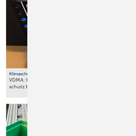
Klimaschutz
VDMA: Effiziente Sanitär­tech­nik macht Klima­
schutz
bezahlbar