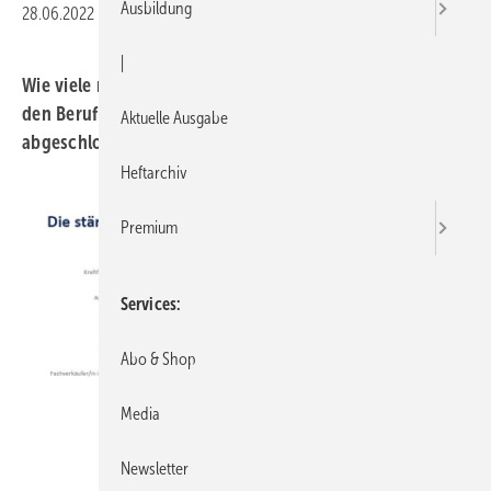
Ausbildung
28.06.2022
|
Druckvorschau
|
Wie viele neue Ausbildungsverhältnisse im Jahr 2021 für
den Beruf Anlagenmechaniker/in SHK in Bayern
Aktuelle Ausgabe
abgeschlossen wurden, erfahren Sie im Beitrag.
Heftarchiv
Premium
Services
Abo & Shop
Media
Newsletter
HWK Bayern