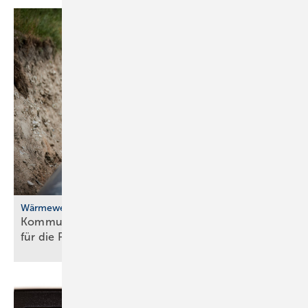
Wärmewende
Kommunale Wärme­pla­nung: BBSR-Studie Weck­ruf
für die
Poli­tik