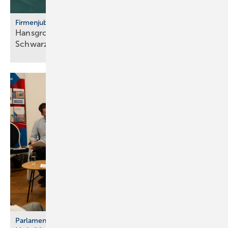
Firmenjubiläum
Hansgrohe: 125 Jahre Sa­ni­tär­tech­nik aus dem
Schwarz­wald
Parlamentarischer Kaminabend