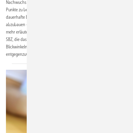
Nachwuchs zu sichten und zu gewinnen. Es gibt allerdings einige
Punkte zu beachten, damit aus den „Schnuppertagen“ eine
dauerhafte Bindung wird. Wichtig ist zum Beispiel, Berührungsängste
abzubauen – auf beiden Seiten. Wie dies gelingen kann und vieles
mehr erläutert der Beitrag. Er bildet den Auftakt zu einer Serie in der
SBZ, die das Thema Nachwuchs in SHK-Betrieben aus verschiedenen
Blickwinkeln aufgreift und Ansatzpunkte bietet, dem Fachkräftemangel
entgegenzuwirken.
Birgit
Jünger