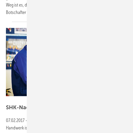
Weg ist es, den engen Kontakt zu Schulen zu suchen und einen Azubi-
Botschafter einzusetzen.
ZVSHK
SHK-Nachwuchs finden und
binden
07.02.2017
-
So werden aus Praktikanten Azubis
Ein Praktikum im SHK-
Handwerk ist für Unternehmen eine hervorragende Möglichkeit,