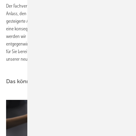
Der Fachverband SHK Bayern nimmt diese Zahlen nochmals zum
Anlass, den bayerischen SHK- und OL-Innungsfachbetrieben für ihre
gesteigerte Ausbildungsbereitschaft herzlich zu danken. Nur durch
eine konsequente weitere Beibehaltung der Ausbildungszahlen
werden wir in unserer Branche dem Fachkräftemangel entsprechend
entgegenwirken können. Alle Aktionen, die der Fachverband hierfür
für Sie bereithält finden Sie unter
www.zeitzustarten.de
oder auf
unserer neu gestalteten Homepage unter haustechnikbayern.de ■
Das könnte Sie interessieren