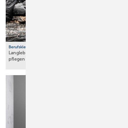
Berufskleidung
Langlebig und sicher: Ar­beits­schu­he rich­tig
pfle­gen