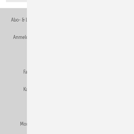
Abo- & Leserservice
AGB
Alle Inhalte chronologisch
Anmelden
Anmeldung & Registrierung
Newsletter
Datenschutz
E-Paper
Editor's choice
Fachbeiträge
Gentner Verlag
Impressum
Karriere bei Gentner
Team
Mediaservice
Mitgliedschaften und Engagement
Montagezeiten Heizung
Montagezeiten Sanitär