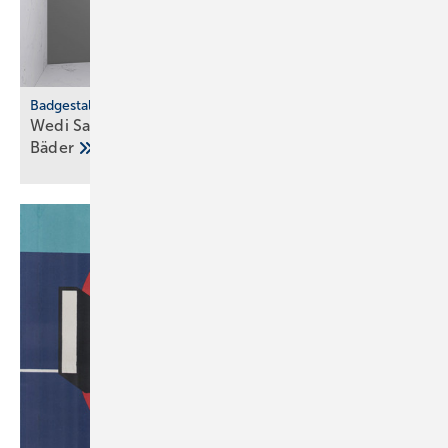
Badgestaltung
Wedi Sanwell XS: Dusch­wand­mo­dul für klei­ne
Bä­der