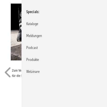
Specials
Kataloge
Meldungen
Podcast
Produkte
Strauss / Engelbert Strauss
Zum Verkaufsstart Ende Juni geben Metallica das symbolische Go
Webinare
für die Stahlkappenschuhe „Metallica Safety Boots“.