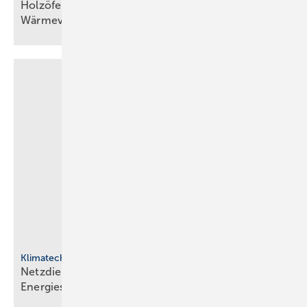
Holzöfen als Resilienz­fak­tor der
Wärme­ver­sor­gung
Klimatechnik
Netzdienliche HLK-Sys­te­me: Neue Rol­le im
En­er­gie­sys­tem