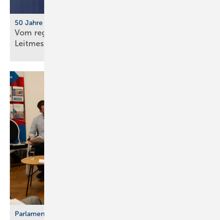
50 Jahre IFH/Intherm
Vom regionalen Bran­chen­treff zur süd­deut­schen
Leit­messe
Parlamentarischer Kaminabend