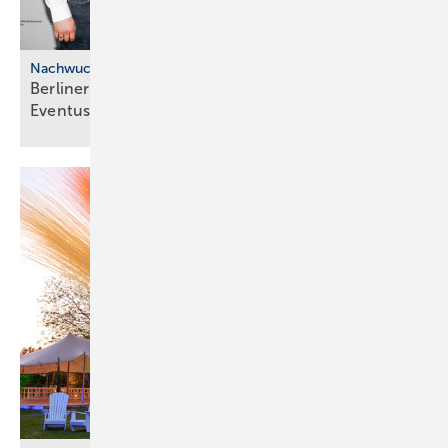
Nachwuchskräfte
Berliner SHK: Frei­spre­chung und
Even­tus­preis-Ju­bi­lä­um