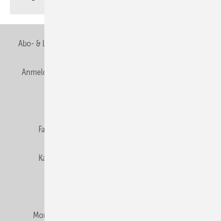
Abo- & Leserservice
AGB
Alle Inhalte chronologisch
Anmelden
Anmeldung & Registrierung
Newsletter
Datenschutz
E-Paper
Editor's choice
Fachbeiträge
Gentner Verlag
Impressum
Karriere bei Gentner
Team
Mediaservice
Mitgliedschaften und Engagement
Montagezeiten Heizung
Montagezeiten Sanitär