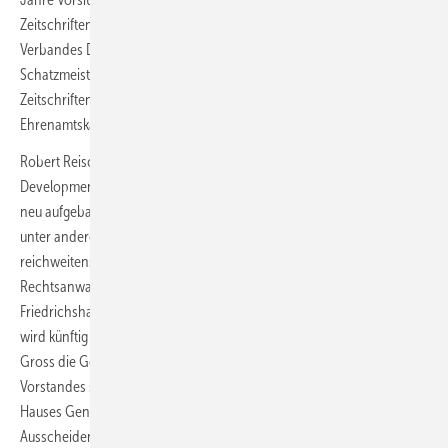
Zeitschriftenverlegerverbandes SZV, 15 Jahre Schatzmeister des
Verbandes Deutscher Zeitschriftenverleger VDZ, 14 Jahre
Schatzmeister und zwei Jahre Vorsitzender des
Zeitschriftenweltverbandes FIPP sind Stationen einer langen
Ehrenamtskarriere.
Robert Reisch ist seit 2013 im Unternehmen aktiv, zuerst als Business
Development Manager, später als Verlagsleiter Digitale Medien in der
neu aufgebauten Digital Unit von Gentner. In diese Aufbauzeit fällt
unter anderem der Launch des Portals haustec.de, dem
reichweitenstarken Portal für die gesamte Gebäudetechnik. Der
Rechtsanwalt und Master of Arts (Zeppelin-Universität
Friedrichshafen) übernimmt die neue Aufgabe gut vorbereitet und
wird künftig als Verleger gemeinsam mit Geschäftsführer/COO Armin
Gross die Gentner-Geschäftsleitung bilden. Als Mitglied des SZV-
Vorstandes seit 2016 führt er das ehrenamtliche Engagement des
Hauses Gentner in den Branchenverbänden fort. Auch nach seinem
Ausscheiden wird Erwin Fidelis Reisch dem Unternehmen und den