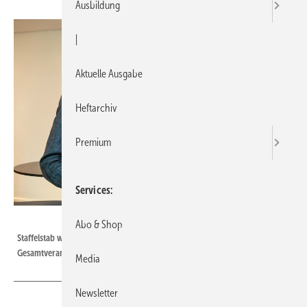
Ausbildung
|
Aktuelle Ausgabe
Heftarchiv
Premium
Services
Bild: Thomas Fedra
Abo & Shop
Staffelstab weitergereicht: Robert Reisch trägt ab dem 1. Mai die
Gesamtverantwortung für den Alfons W.Gentner Verlag
Media
Newsletter