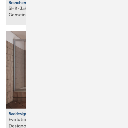
Branchentreffen
SHK-Jahreskongress 2026: Zu­kunft, Netz­werk,
Gemeinschaft
Baddesign
Evolution des Ba­de­zim­mers: Vom Zweck­raum zum
De­sign­ob­jekt