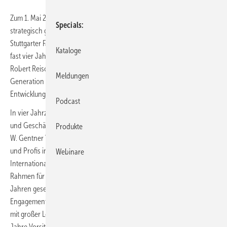
Zum 1. Mai 2020 vollzieht sich bei Gentner der seit zehn Jahren
Specials
strategisch geplante Generationswechsel an der Spitze des
Stuttgarter Familienunternehmens: Erwin Fidelis Reisch (65) wird nach
Kataloge
fast vier Jahrzehnten als Verleger den Staffelstab an seinen Sohn
Robert Reisch (37) weiterreichen. Damit übernimmt die erst vierte
Meldungen
Generation die Verantwortung für die weiterhin erfolgreiche
Entwicklung des 1927 gegründeten Medienunternehmens.
Podcast
In vier Jahrzehnten im Unternehmen, davon 37 Jahre als Verleger
und Geschäftsführer, hat Erwin Fidelis Reisch den Stuttgarter Alfons
Produkte
W. Gentner Verlag als modernes Medienunternehmen für Entscheider
und Profis in ihren Märkten positioniert, nach dem Fall der Mauer die
Webinare
Internationalisierung konsequent vorangetrieben und auch den
Rahmen für die erfolgreiche digitale Entwicklung in den vergangenen
Jahren gesetzt. Darüber hinaus hat er durch sein vielfältiges
Engagement in Verbänden auf nationaler und internationaler Ebene
mit großer Leidenschaft die Belange der Medienbranche vertreten: 15
Jahre Vorsitzender des Südwestdeutschen