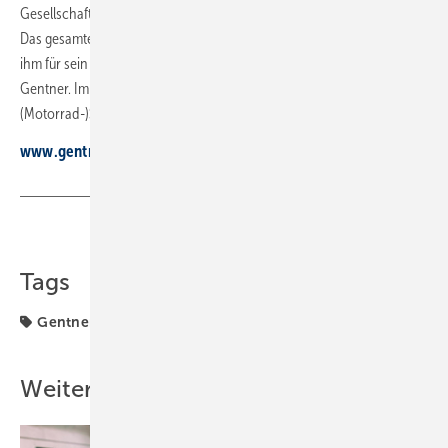
Gesellschaftern als Senior Consultant beratend zur Verfügung stehen.
Das gesamte Gentner-Team, der Beirat und die Gesellschafter danken
ihm für sein langjähriges, erfolgreiches Wirken im Dienste von
Gentner. Im Gentner-Firmenhof wird auch in Zukunft immer ein
(Motorrad-)Stellplatz reserviert sein für „EFR“.
www.gentner.de
Teilen
Link kopieren
Tags
Gentner
Weitere Inhalte