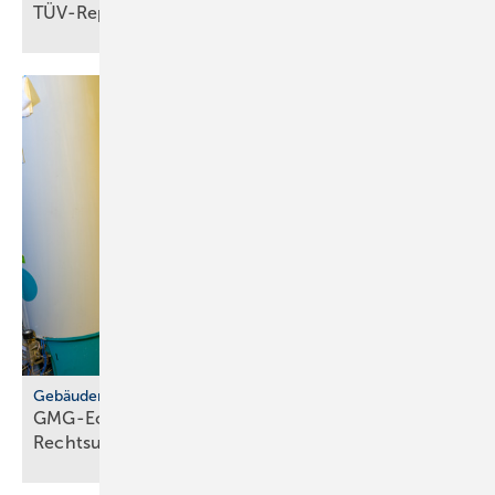
TÜV-Report 2026: Jeder fünfte Pkw fällt
durch
Gebäudemodernisierungsgesetz
GMG-Eckpunkte: zwi­schen Er­leich­te­rung und
Rechts­un­si­cher­heit