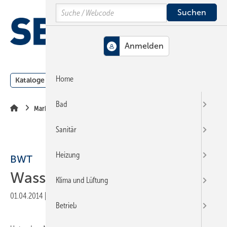
Springe
Springe
Springe
Search
auf
auf
auf
Hauptinhalt
Hauptmenü
SiteSearch
MENÜ
Home
Kataloge
Meldungen
Podcast
Produkte
Webin
Bad
Markt + Trends
Sanitär
Heizung
BWT
Wasser­kampagne
Klima und Lüftung
01.04.2014
|
Veröffentlicht in
Ausgabe 07-2014
|
Druckvorschau
Betrieb