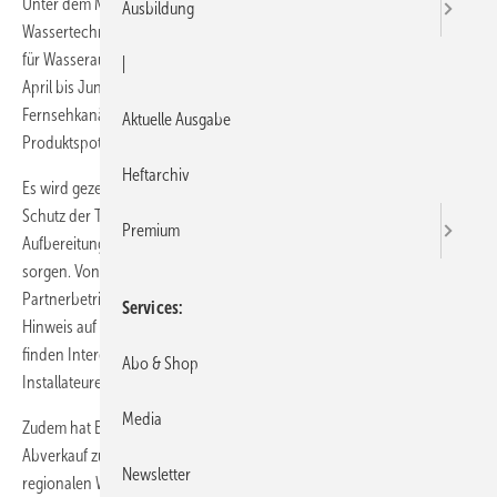
Unter dem Motto „BWT macht das – für mich!“ startet das
Ausbildung
Wassertechnologie-Unternehmen eine Werbe- und Verkaufs­initiative
für Wasseraufbereitung. Dabei setzt BWT auch auf TV-Werbung. Von
|
April bis Juni 2014 werden auf allen wichtigen deutschen
Fernsehkanälen Endverbraucher direkt mit einem Imagespot und
Aktuelle Ausgabe
Produktspots angesprochen.
Heftarchiv
Es wird gezeigt, wie klassische Haustechnik-Produkte wie Filter zum
Schutz der Trinkwasserinstallation, Perlwasseranlagen sowie die
Premium
Aufbereitung von Heizungswasser für eine optimale Wasserqualität
sorgen. Von den Werbemaßnahmen sollen auch die BWT-
Partnerbetriebe profitieren, in den Anzeigen und Spots erfolgt ein
Services
Hinweis auf die Installateurpartner und auf die BWT-Homepage. Dort
finden Interessierte über eine Suchfunktion teilnehmende
Abo & Shop
Installateure in ihrer Nähe.
Media
Zudem hat BWT Werbepakete geschnürt, um die Partnerbetriebe beim
Abverkauf zu unterstützen. Das Werbepaket besteht aus Anzeigen in
Newsletter
regionalen Wochenzeitungen, POS-Materialien wie Ladenplakate oder