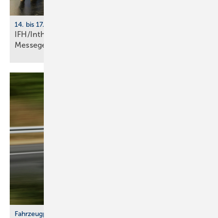
14. bis 17. April 2026, Messe Nürnberg
IFH/Intherm 2026: größte Start­up-Fläche der
Messe­ge­schich­te
Fahrzeugprüfung