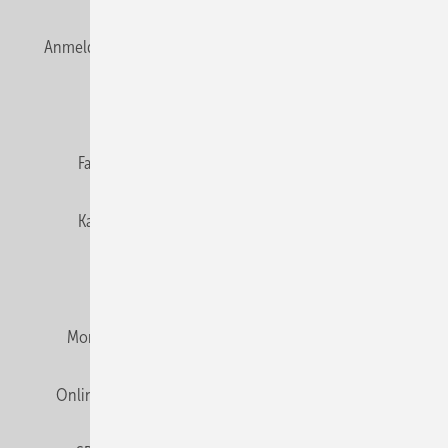
Anmelden
Anmeldung & Registrierung
Newsletter
Datenschutz
E-Paper
Editor's choice
Fachbeiträge
Gentner Verlag
Impressum
Karriere bei Gentner
Team
Mediaservice
Mitgliedschaften und Engagement
Montagezeiten Heizung
Montagezeiten Sanitär
Online Mediadaten
Privacy Manager
RSS-Feed