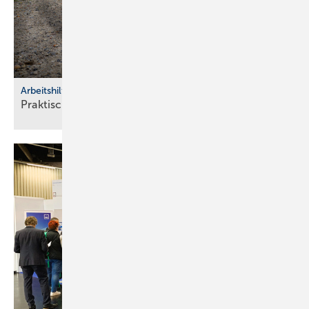
Arbeitshilfen
Praktische Hilfs­mittel für
Hand­werker