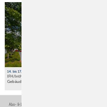
14. bis 17. April 2026, Nürnberg
IFH/Intherm 2026: Sanitär-, Haus- und
Ge­bäu­de­tech­nik
Abo- & Leserservice
AGB
Alle Inhalte chronologisch