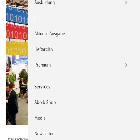
Ausbildung
|
Aktuelle Ausgabe
Heftarchiv
Premium
Services
Abo & Shop
Media
SBZ / Dietrich
Newsletter
Das Fachsimpeln auf den ISH-Messeständen wird auch im kommenden Jahr