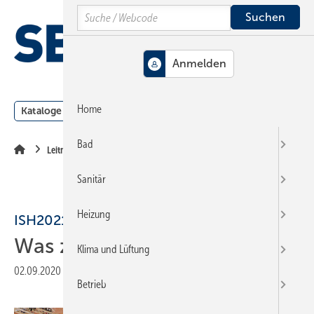
Springe
Springe
Springe
Search
auf
auf
auf
Hauptinhalt
Hauptmenü
SiteSearch
MENÜ
Home
Kataloge
Meldungen
Podcast
Produkte
Webin
Bad
Leitmesse ISH
Sanitär
Heizung
ISH2021: Wir sind da!
Was zur ISH wichtig wird
Klima und Lüftung
02.09.2020
|
Druckvorschau
Betrieb