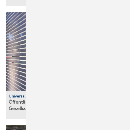
Universal-Design-Referenzprojekte
Öffentliche Sanitärräume für eine viel­fäl­tige
Gesell­schaft