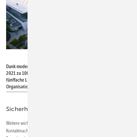
Messe Frankfurt
Dank moderner Lüftungstechnik werden die Messehallen zur ISH
2021 zu 100 % mit Frischluft versorgt. Dadurch ist eine bis zu
fünffache Luftaustauschrate pro Stunde möglich. Das
Organisationskonzept ist durch die Behörden bereits genehmigt.
Sicherheitskonzept der ISH 2021 steht
Weitere wichtige Punkte sind bereits festgelegt: Für den Fall einer
Kontaktnachverfolgung
wird die Messe dies übernehmen
und