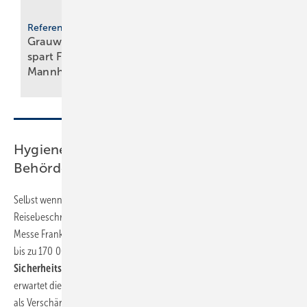
17. bis 20. März 2026,
Messe Essen
SHK+E Essen 2026:
Referenzprojekt
Grauwassernutzung
Sanitär-, Wasser-,
spart Frisch­was­ser in
Luft- und
Mann­heim
Heiztechnik
Hygienekonzept der Messe bereits mit
Behörden abgestimmt
Selbst wenn es für Messebesucher rund um den Globus aufgrund von
Reisebeschränkungen nicht leicht fiele, zur ISH zu kommen, geht die
Messe Frankfurt davon aus, dass allein aus Europa und Deutschland
bis zu 170 000 Gäste zu erwarten wären. Für das
Hygiene- und
Sicherheitskonzept
, das bereits mit den Behörden abgestimmt ist,
erwartet die Messe in den kommenden Monaten eher Lockerungen
als Verschärfungen und wird die vorgeschriebenen Auflagen