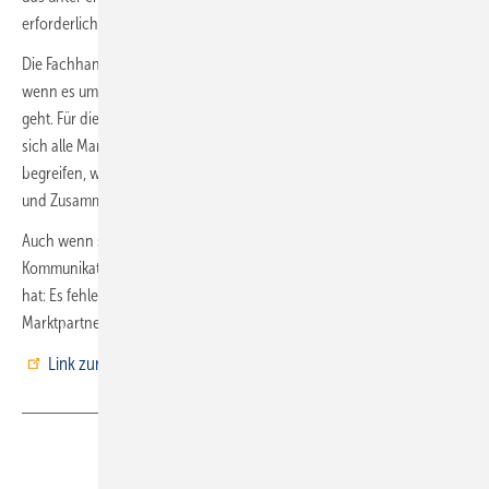
erforderlichen Sicherheits- und Hygienemaßnahmen.
Die Fachhandwerker begreifen sich als wichtiges Glied in einer Kette,
wenn es um die Aufrechterhaltung der kritischen Infrastruktur im Land
geht. Für die SHK-Berufsorganisation ist es sogar naheliegend, dass
sich alle Marktpartner der
gesamten Branche als unverzichtbar
begreifen, weil ihre Produkte und Dienstleistungen für Gesundheit
und Zusammenleben in der Gesellschaft hohe Bedeutung haben.
Auch wenn sich aufgrund der Ausnahmesituation die digitale
Kommunikation in den vergangenen Monaten erheblich gesteigert
hat: Es fehlen die Chancen zur persönlichen Begegnung mit
Marktpartnern. Gute Voraussetzungen dafür bietet die ISH 2021.
Link zur ISH 2021
Teilen
Link kopieren