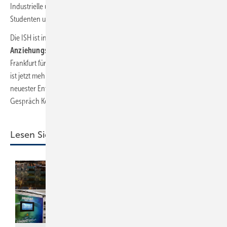
Industrielle und Kaufleute, Ökologen und Interessenvertreter, Schüler,
Studenten und Auszubildende, Installateure, Vorarbeiter und Meister.
Die ISH ist in den Jahrzehnten Kult geworden, zu einem magischen
Anziehungspunkt für zuletzt 190 000 Besucher
, wie die Messe
Frankfurt für 2019 ermittelt hat. Und der Branchen-Magnet ISH 2021
ist jetzt mehr denn je gefragt, um beispielsweise über Exponate
neuester Entwicklungen zu fachsimpeln oder durch das persönliche
Gespräch Kontakte neu aufzubauen oder zu festigen.
Lesen Sie auch: