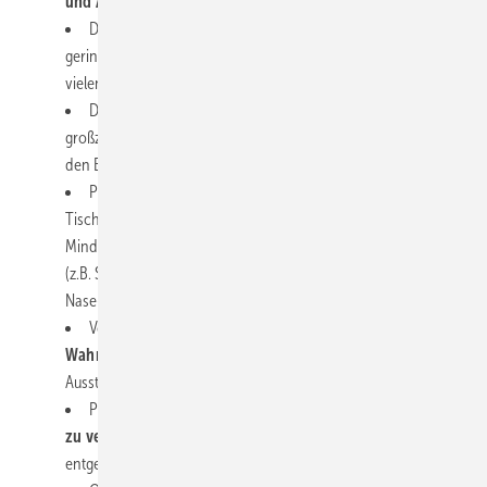
und Ausgänge zum Ausstellungsstand
geben.
Die Standplanung muss großzügiger ausfallen und einen
geringeren Bebauungsgrad aufweisen, um weiterhin möglichst
vielen Personen gleichzeitig den Standbesuch zu ermöglichen.
Die Umgebung von frei stehenden Exponaten sind
großzügig mit
Abstandsmarkierungen
zu kennzeichnen, um
den Besuchern eine Orientierung zu bieten.
Persönliche Kontakte sowie Besprechungsbereiche mit
Tischen und Stühlen sind bei Unterschreitung des
Mindestabstandes durch
geeignete bauliche Maßnahmen
(z.B. Scheiben) oder persönliche Schutzausrüstung (Mund-
Nase-Bedeckung) zu begleiten.
Vorträge und Präsentationen am Stand können
unter
Wahrung aktueller Hygieneregeln
auf dem
Ausstellungsstand durchgeführt werden.
Produktpräsentationen
direkt an der Standgrenze sind
zu vermeiden
, um Menschenansammlungen im Hallengang
entgegenzuwirken.