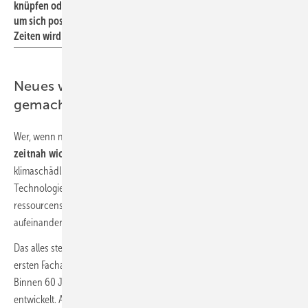
knüpfen oder pflegen – längst braucht die SHK-Welt wieder all das,
um sich positiv weiter entwickeln zu können. Auch in Corona-
Zeiten wird dies möglich sein.
Neues wird präsentiert und „begreifbar“
gemacht
Wer, wenn nicht die SHK-Branche, ist dazu prädestinierter,
möglichst
zeitnah wichtige Weichen zu stellen
für die Reduzierung
klimaschädlicher Emissionen? Durch neue oder verfeinerte
Technologien, durch besonders effiziente oder
ressourcenschonende Prozesse, durch steckerfertige Geräte oder gut
aufeinander abgestimmte Komponenten in komplexen Anlagen.
Das alles stellt sich auf der ISH zur Schau – und dies schon seit der
ersten Fachausstellung für Sanitär- und Heizungstechnik im Mai 1960.
Binnen 60 Jahren hat sich der
Branchentreff zur Weltleitmesse
entwickelt. Alle sind da: Tüftler und Entwickler, Designer und Planer,