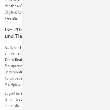
der sich auf Dauer nicht allein überbrücken lässt durch einzelne
(digitale) Kontakte zwischen Marktpartnern aus Fachhandwerk,
Herstellern, Handelshäusern, Ingenieur- oder Architekturbüros.
ISH 2021: Wichtige Themen in aller Breite
und Tiefe erleben
Als Beispiel für einen dringend gebotenen persönlichen Austausch
von Experten aller SHK-Bereiche sei an dieser Stelle lediglich der
Green Deal der Europäischen Union
angeführt. Für manchen
Marktpartner mag dieser Begriff aufgrund der Corona-Krise noch von
untergeordneter Bedeutung sein, doch die ISH als Trendsetter und
Forum bedeutender technischer Entwicklungen ist genau der richtige
Marktplatz, um sich im März 2021 dieses Themas anzunehmen.
Es geht bei der Green Deal-Strategie der EU um nicht weniger als
darum,
bis zum Jahr 2050 ein klimaneutrales Energiesystem
innerhalb der europäischen Staatengemeinschaft zu realisieren. Das