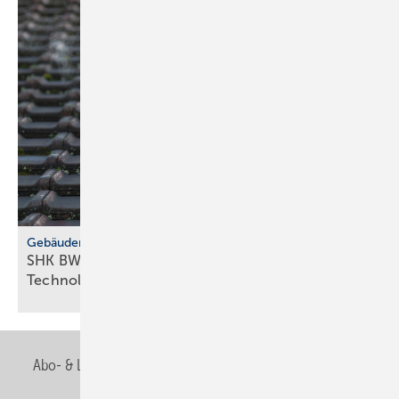
Gebäudemodernisierungsgesetz
SHK BW fordert GMG-Klar­heit und
Tech­no­lo­gie­of­fen­heit
Abo- & Leserservice
AGB
Alle Inhalte chronologisch