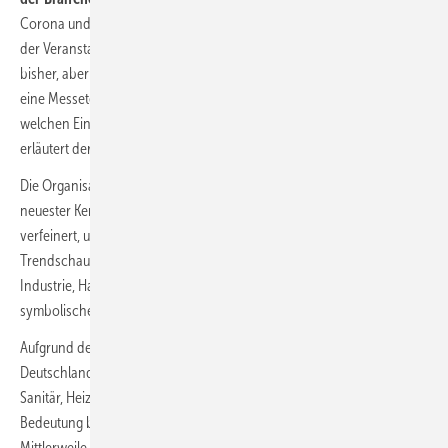
Corona und die damit verbundenen Umstände ändern das Gesicht
der Veranstaltung. Sie wird im kommenden März anders ablaufen als
bisher, aber sie wird dennoch genauso wichtig sein. Mindestens. Wie
eine Messeteilnahme für Aussteller wie Besucher aussieht und
welchen Einfluss ein
Hygienekonzept in Frankfurt
haben wird,
erläutert der Beitrag.
Die Organisation der Messe ist längst gestartet und wird aufgrund
neuester Kenntnis über die Pandemie in den kommenden Monaten
verfeinert, um der gewohnt großen Anziehungskraft der Produkt- und
Trendschau zum Erfolg zu verhelfen. Die Botschaft an Handwerk,
Industrie, Handel sowie Planer und Architekten bekräftigt den
symbolischen Schulterschluss:
ISH 2021 – Wir sind da!
Aufgrund der Corona-Pandemie sind in diesem Jahr nicht nur in
Deutschland, sondern in ganz Europa alle Messe-Treffs rund um
Sanitär, Heizung, Klima und Lüftung abgesagt worden. Umso mehr
Bedeutung bekommt deshalb die alle zwei Jahre stattfindende ISH.
Mittlerweile hat die SHK-Branche einen
hohen Informationsbedarf
,