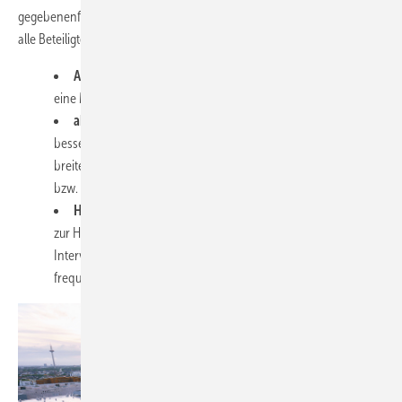
gegebenenfalls anpassen. Das Konzept basiert auf
3 Säulen
, die für
alle Beteiligten gelten, Aussteller wie Besucher:
Abstandswahrung von 1,5 m
, damit wo immer möglich
eine Masken-Tragepflicht vermieden werden kann.
aktives Besuchermanagement
, um die Besucherströme
besser leiten zu können. Beispielsweise durch mindestens 5 m
breite Hallengänge für einen gegenläufigen Besucherverkehr
bzw. mit 3 m breiten Hallengängen im Einbahnstraßen-Prinzip.
Hygienemaßnahmen
mit ausreichenden Möglichkeiten
zur Handdesinfektion und mit der Anpassung von Reinigungs-
Intervallen und der Intensivierung der Reinigung von höher
frequentierten Bereichen und Flächen.