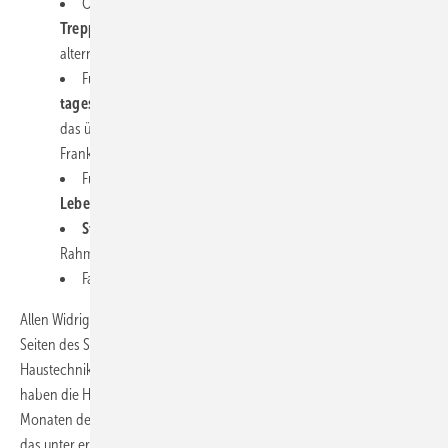
Obergeschosse müssen über
ausreichend breite
Treppenanlagen
für gegenläufige Besucherströme verfügen,
alternativ kann ein Einbahnverkehr eingerichtet werden.
Für die am Stand eingesetzten Personen bedarf es einer
tagesaktuellen Dokumentation
. Für Dienstleister-Personal,
das über die Messe vermittelt wird, übernimmt die Messe
Frankfurt diese Dokumentationspflicht.
Für eine Standbewirtung dürfen
nur verschlossene
Lebensmittel und Getränke
ausgegeben werden.
Standpartys
sind unter den derzeit gültigen
Rahmenbedingungen
nicht möglich
.
Fachhandwerk und Großhandel wollen die ISH 2021.
Allen Widrigkeiten einer Messedurchführung zum Trotz gibt es von
Seiten des SHK-Fachhandwerks und des Großhandelsverbands DG
Haustechnik
klaren Zuspruch für den Branchentreff
. Schließlich
haben die Handwerksunternehmen und Handelshäuser auch in den
Monaten des Shut-Downs weiter gearbeitet, wo es möglich war. Und
das unter erschwerten Bedingungen und unter Einhaltung der