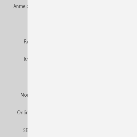
Anmelden
Anmeldung & Registrierung
Newsletter
Datenschutz
E-Paper
Editor's choice
Fachbeiträge
Gentner Verlag
Impressum
Karriere bei Gentner
Team
Mediaservice
Mitgliedschaften und Engagement
Montagezeiten Heizung
Montagezeiten Sanitär
Online Mediadaten
Privacy Manager
RSS-Feed
SBZ abonnieren
Veranstaltungen / Webinare