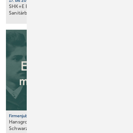
17. bis 20. März 2026, Messe Essen
SHK+E Essen mit neuer Impuls­fläche für die
Sani­tär­branche
Firmenjubiläum
Hansgrohe: 125 Jahre Sa­ni­tär­tech­nik aus dem
Schwarz­wald