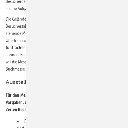
Besucherdaten gegenüber den Behörden bereitstellen, sodass eine
solche Aufgabe nicht auf Aussteller zukommt.
Die Geländegröße lässt es zu, dass keine Limitierung für die
Besucherzahlen vorgenommen werden muss. Jede zur Verfügung
stehende Messehalle wird zu
100 % mit Frischluft versorgt
, um eine
Übertragung durch Aerosole bestmöglich zu reduzieren. Ein bis zu
fünffacher Luftaustausch pro Stunde
soll dadurch erreicht werden
können. Erste Erfahrungen mit der Durchführung in Corona-Zeiten
will die Messegesellschaft bereits Mitte Oktober durch die Frankfurter
Buchmesse sammeln.
Aussteller müssen anders planen
Für den Messestand bekommen die Aussteller geänderte
Vorgaben, die dem Sicherheits- und Hygienekonzept in Corona-
Zeiten Rechnung tragen. Dazu gehören unter anderem:
Es muss klar gekennzeichnete und kontrollierbare
Ein-