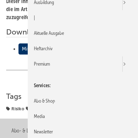
Dieser Inhalt liegt nur als PDF-Datei vor. Bitte öffnen Sie
Ausbildung
die im Artikel verlinkte Datei, um auf den Inhalt
zuzugreifen.
|
Downloads:
Aktuelle Ausgabe
Heftarchiv
Mit EIB vor Risiken sch√ºtzen
Premium
Teilen
Link kopieren
Services
Tags
Abo & Shop
Risiko
Schütze
Media
Abo- & Leserservice
AGB
Alle Inhalte chronologisch
Newsletter