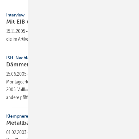
Interview
Mit EIB vor Risiken
schützen
15.11.2005
-
Dieser Inhalt liegt nur als PDF-Datei vor. Bitte öffnen Sie
die im Artikel verlinkte Datei, um auf den Inhalt
zuzugreifen.
ISH-Nachlese
Dämmen, schützen und
ausstatten
15.06.2005
-
Produktoptimierungen beim Installationszubehör und
Montageerleichterungen beim Brandschutz dominierten auf der ISH
2005. Vollkommen Neues gab es zwar nicht, aber die eine oder
andere pfiffige Idee war
dabei.
Klempnerei
Metallbauteile langfristig
schützen
01.02.2003
-
An Dachrinnen, Traufblechen und ähnlichen