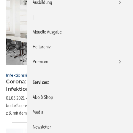
Ausbildung
|
Aktuelle Ausgabe
Heftarchiv
Premium
Bild: Helios Ventilatoren
Infektionsrisiko in Innenräumen
Corona: Mit dezentralen Lüftungsgeräten vor
Services
Infektion
schützen
Abo & Shop
01.03.2021
-
Dezentrale Lüftungsgeräte mit CO
-Sensoren sorgen für
2
bedarfsgerechten Luftaustausch und mindern so das Infektionsrisiko,
Media
z.B. mit dem Coronavirus, über
Aerosole.
Newsletter