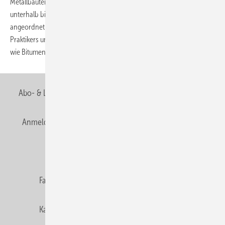
Metallbauteilen kann es zu Schäden kommen, wenn sie ungeschützt
unterhalb bituminös abgedichteter oder gedeckter Dachflächen
angeordnet sind. Dieser Beitrag behandelt das Problem aus Sicht des
Praktikers und zeigt mit Hinweis auf das gängige Regelwerk Wege auf,
wie Bitumenkorrosion vermieden werden
kann.
Abo- & Leserservice
AGB
Alle Inhalte chronologisch
Anmelden
Anmeldung & Registrierung
Newsletter
Datenschutz
E-Paper
Editor's choice
Fachbeiträge
Gentner Verlag
Impressum
Karriere bei Gentner
Team
Mediaservice