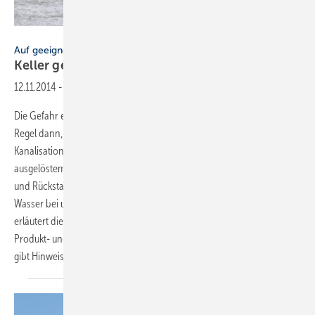
ACO Passavant
Auf geeignete Sicherungseinrichtung achten
Keller gegen Rückstau
schützen
12.11.2014
-
Die Gefahr einer Kellerüberflutung durch Rückstau entsteht in der
Regel dann, wenn Abwasser nicht optimal in die öffentliche
Kanalisation abgeleitet werden kann, z.B. bei durch Starkregen
ausgelöstem Hochwasser. Rückstausysteme in Form von Hebeanlagen
und Rückstauverschlüssen tragen zur Sicherung gegen eindringendes
Wasser bei und schützen so Sachwerte und Personen. Dieser Beitrag
erläutert die Auswirkungen von Starkregenereignissen, informiert über
Produkt- und Anwendungsnormen sowie rechtliche Grundlagen und
gibt Hinweise zu Auswahl und Einbau von
Rückstausystemen.