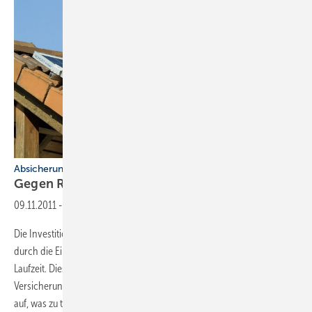
Absicherung während der Montage und im Betrieb
Gegen Risiken
schützen
09.11.2011
-
Die Investition in eine PV-Anlage ist als Geldanlage zu sehen, denn
durch die Einspeisung von Strom amortisiert sich die Anlage über ihre
Laufzeit. Dieses Investment wollen Besitzer abgesichert sehen. Welche
Versicherungen gibt es, welche sind sinnvoll? Dieser Fachbeitrag zeigt
auf, was zu tun ist, um Risiken
auszuschließen.