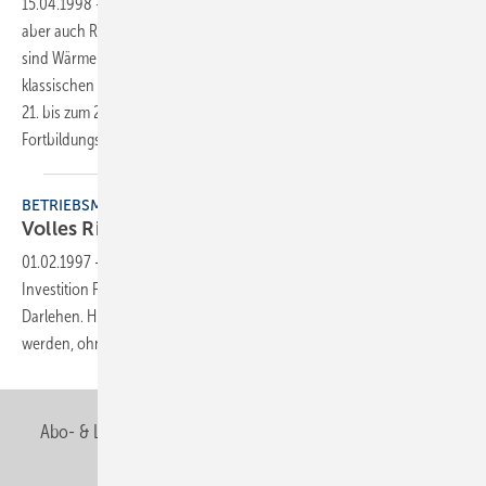
15.04.1998
-
Die Welt des Handwerks ist im Wandel. Neue Chancen,
aber auch Risiken tun sich auf: Welche Auswirkungen hat der Euro,
sind Wärmelieferung und Contracting eine Alternative zum
klassischen Heizungsbau? Diese und weitere Themen standen vom
21. bis zum 28. Februar auf dem Programm des 7. Internationalen
Fortbildungsseminars für das SHK-Handwerk auf
Teneriffa.
BETRIEBSMANAGEMENT
Volles
Risiko?
01.02.1997
-
Wer Geld aufnimmt, zahlt Zinsen — egal ob seine
Investition Früchte trägt oder nicht. Anders beim partiarischen
Darlehen. Hier kann der Geldgeber am Unternehmenserfolg beteiligt
werden, ohne daß man ihn gleich am Betrieb beteiligen
muß.
Abo- & Leserservice
AGB
Alle Inhalte chronologisch