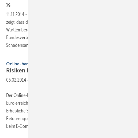
%
11.11.2014
-
Eine Studie des Karlsruher Instituts für Technologie KIT
zeigt, dass das Risiko, durch eine Geothermiebohrung in Baden-
Württemberg einen Schaden zu verursachen, äußerst gering ist. Der
Bundesverband Wärmepumpe begrüßt die systematische
Schadensanalyse als wichtige Voraussetzung für
einen...
Online-handel
Risiken im
Boom
05.02.2014
-
Der Online-Handel hat 2013 ein Rekord-Volumen von 7,8 Milliarden
Euro erreicht und damit gegenüber 2012 um 41,8 % zugelegt.
Erhebliche Sorgen bereiten den Händlern allerdings die hohen
Retourenquoten, die branchenabhängig bei bis zu 59 % liegen. Die
beim E-Commerce besonders stark
ausgeprägte...