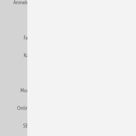
Anmelden
Anmeldung & Registrierung
Newsletter
Datenschutz
E-Paper
Editor's choice
Fachbeiträge
Gentner Verlag
Impressum
Karriere bei Gentner
Team
Mediaservice
Mitgliedschaften und Engagement
Montagezeiten Heizung
Montagezeiten Sanitär
Online Mediadaten
Privacy Manager
RSS-Feed
SBZ abonnieren
Veranstaltungen / Webinare