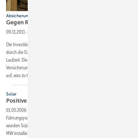
Absicherung während der Montage und im Betrieb
Gegen Risiken
schützen
09.11.2011
-
Die Investition in eine PV-Anlage ist als Geldanlage zu sehen, denn
durch die Einspeisung von Strom amortisiert sich die Anlage über ihre
Laufzeit. Dieses Investment wollen Besitzer abgesichert sehen. Welche
Versicherungen gibt es, welche sind sinnvoll? Dieser Fachbeitrag zeigt
auf, was zu tun ist, um Risiken
auszuschließen.
Solar
Positive Perspektive mit
Risiken
01.05.2006
-
Der deutsche Photovoltaikmarkt hat seine internationale
Führungsposi-tion 2005 weiter ausgebaut. Trotz des Siliziummangels
wurden Solarstromanlagen mit einer Gesamtleistung von etwa 600
MW installiert — eine Steigerung von 20 % gegenüber 2004. Und die