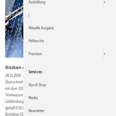
Ausbildung
|
Aktuelle Ausgabe
Heftarchiv
Premium
Uponor
Risiken erkennen und
minimieren
Services
28.11.2016
-
Neue Richtlinie für Gefährdungsanalysen Bei
Überschreitung des technischen Maßnahmenwertes für Legionellen
Abo & Shop
mit über 100 KBE (koloniebildende Einheiten) in 100 ml
Trinkwasserprobe ist die unverzügliche Erstellung einer
Media
Gefährdungsanalyse für die betroffene Trinkwasser-Installation
gemäß § 16 (7) der Trinkwasserverordnung vorgeschrieben. Die neue
Newsletter
Richtlinie VDI/BTGA/ZVSHK 6023 Blatt 2 beschreibt ausführlich die