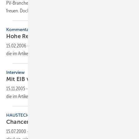
PV-Branche konnte sich über einen Umsatz von drei Milliarden Euro
freuen. Doch wird das Wachstum in diesem Tempo
weitergehen?
Kommentar
Hohe Rendite ohne
Risiko
15.02.2006
-
Dieser Inhalt liegt nur als PDF-Datei vor. Bitte öffnen Sie
die im Artikel verlinkte Datei, um auf den Inhalt
zuzugreifen.
Interview
Mit EIB vor Risiken
schützen
15.11.2005
-
Dieser Inhalt liegt nur als PDF-Datei vor. Bitte öffnen Sie
die im Artikel verlinkte Datei, um auf den Inhalt
zuzugreifen.
HAUSTECHNIK
Chancen und
Risiken
15.07.2000
-
Darf man den vielerorts prognostizierten Aussichten