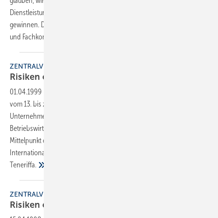
glauben, wird der allseits geprägte Begriff der
Dienstleistungsgesellschaft auch für das Handwerk an Bedeutung
gewinnen. Das Handwerk muß seinem Wettbewerb durch Beratung
und Fachkompetenz die berühmte Nasenlänge voraus
sein.
ZENTRALVERBAND
Risiken erkennen — Chancen
nutzen
01.04.1999
-
Während man hierzulande Karneval feierte, standen
vom 13. bis zum 19. Februar für 70 SHK-Unternehmer und
Unternehmerinnen ganz andere Themen auf der Tagesordnung:
Betriebswirtschaft, neue Techniken und Zukunftsperspektiven waren
Mittelpunkt der Vorträge, Workshops und Diskussionen beim 8.
Internationalen Fortbildungsseminar für das SHK-Handwerk auf
Teneriffa.
ZENTRALVERBAND
Risiken erkennen — Chancen
nutzen