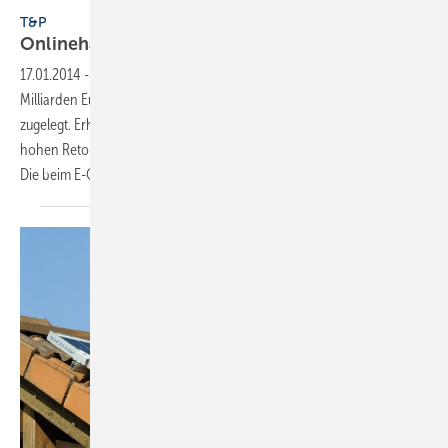
T&P
Onlinehandel: Risiken im
Boom
17.01.2014
-
Der Online-Handel hat 2013 ein Rekord-Volumen von 7,8
Milliarden Euro erreicht und damit gegenüber 2012 um 41,8 %
zugelegt. Erhebliche Sorgen bereiten den Händlern allerdings die
hohen Retourenquoten, die branchenabhängig bei bis zu 59 % liegen.
Die beim E-Commerce besonders stark
ausgeprägte...